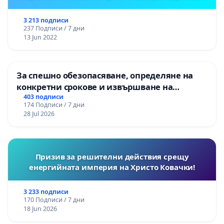
3 213 подписи
237 Подписи / 7 дни
13 Jun 2022
За спешно обезопасяване, определяне на
конкретни срокове и извършване на
цялостна рехабилитация на
403 подписи
174 Подписи / 7 дни
републиканския път между пътен възел АМ
28 Jul 2026
„Тракия“ - гр. Ихтиман - с. Мирово - к.к.
Момин проход
Призив за решителни действия срещу
енергийната империя на Христо Ковачки!
3 233 подписи
170 Подписи / 7 дни
18 Jun 2026