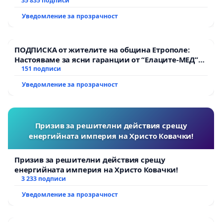
тъмното
35 835 подписи
заседание от 04.08.2021 г., Софийски адвокатски
Уведомление за прозрачност
съвет подкрепя обръщението на съдии от
Софийски районен съд към ВСС с призив за
ПОДПИСКА от жителите на община Етрополе:
протест срещу въвеждането на неефективна
Настояваме за ясни гаранции от “Елаците-МЕД”
ЕИСС, като приема да информира Пленума на
АД и от държавата, че ще се изпълнят всички
151 подписи
екологични норми!
ВСС за компрометирания достъп до електронно
Уведомление за прозрачност
правосъдие за адвокатите през ЕПЕП, за
недостатъците на портала и липсата на връзка
между двете системи, както и за необходимостта
Призив за решителни действия срещу
енергийната империя на Христо Ковачки!
от продължаване на информационния поток
през предишните информационни системи на
Призив за решителни действия срещу
съдилищата.
енергийната империя на Христо Ковачки!
3 233 подписи
Уведомление за прозрачност