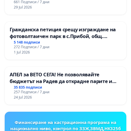
661 Подписи / 7 дни
ЗАБЕЛЕЖИТЕЛНОСТ „ХЪЛМ НА
29 Jul 2026
ОСВОБОДИТЕЛИТЕ“ (БУНАРДЖИК)
Гражданска петиция срещу изграждане на
фотоволтаичен парк в с.Прибой, общ.
Радомир
5 148 подписи
272 Подписи / 7 дни
1 Jul 2026
АПЕЛ за ВЕТО СЕГА! Не позволявайте
бюджетът на Радев да открадне парите и
правата ни в тъмното
35 835 подписи
257 Подписи / 7 дни
24 Jul 2026
Финансиране на кастрационна програма на
национално ниво, контрол по ЗЗЖ,ЗВМД,НК325б