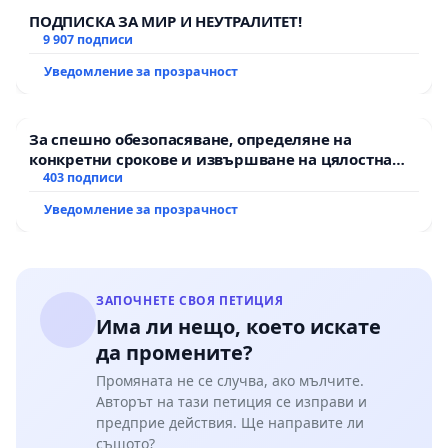
ПОДПИСКА ЗА МИР И НЕУТРАЛИТЕТ!
9 907 подписи
Уведомление за прозрачност
За спешно обезопасяване, определяне на
конкретни срокове и извършване на цялостна
рехабилитация на републиканския път между
403 подписи
пътен възел АМ „Тракия“ - гр. Ихтиман - с.
Уведомление за прозрачност
Мирово - к.к. Момин проход
ЗАПОЧНЕТЕ СВОЯ ПЕТИЦИЯ
Има ли нещо, което искате
да промените?
Промяната не се случва, ако мълчите.
Авторът на тази петиция се изправи и
предприе действия. Ще направите ли
същото?