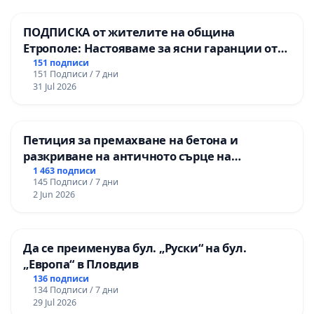
ПОДПИСКА от жителите на община
Етрополе: Настояваме за ясни гаранции от
“Елаците-МЕД” АД и от държавата, че ще се
151 подписи
151 Подписи / 7 дни
изпълнят всички екологични норми!
31 Jul 2026
Петиция за премахване на бетона и
разкриване на античното сърце на
Могиланската могила във Враца
1 463 подписи
145 Подписи / 7 дни
2 Jun 2026
Да се преименува бул. „Руски“ на бул.
„Европа“ в Пловдив
136 подписи
134 Подписи / 7 дни
29 Jul 2026