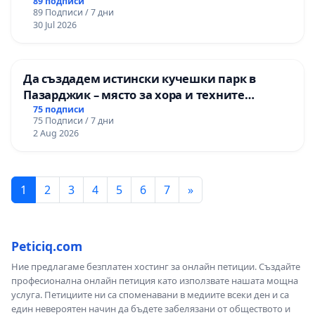
89 подписи
89 Подписи / 7 дни
30 Jul 2026
Да създадем истински кучешки парк в
Пазарджик – място за хора и техните
любимци
75 подписи
75 Подписи / 7 дни
2 Aug 2026
1
2
3
4
5
6
7
»
Peticiq.com
Ние предлагаме безплатен хостинг за онлайн петиции. Създайте
професионална онлайн петиция като използвате нашата мощна
услуга. Петициите ни са споменавани в медиите всеки ден и са
един невероятен начин да бъдете забелязани от обществото и