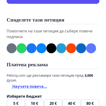
Споделете тази петиция
ДО
Помогнете на тази петиция да събере повече
ЧЛЕНОВЕТЕ НА ВИСШИЯ СЪДЕБЕН СЪВЕТ
подписи.
КОПИЕ ДО: МИНИСТЪРА НА ПРАВОСЪДИЕТО
СТАНОВИЩЕ НА СЪДИИ ОТ СОФИЙСКИ РАЙОНЕН
СЪД
Платена реклама
УВАЖАЕМИ ДАМИ И ГОСПОДА,
Peticiq.com ще рекламира тази петиция пред
3,000
С настоящото:
души.
Научете повече...
- Отчитаме провала на Висшия съдебен съвет
Изберете бюджет
през целия си мандат да осигури годно
електронно правосъдие въпреки законовите си
5 €
10 €
20 €
40 €
80 €