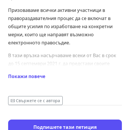
Призоваваме всички активни участници в
правораздавателния процес да се включат в
общите усилия по изработване на конкретни
мерки, които ще направят възможно
електронното правосъдие.
В тази връзка насърчаваме всеки от Вас в срок
до 15 септември 2021 г. да представи своите
конкретни предложения за подобряване на
Покажи повече
двете системи, като ги изпрати до Съюза на
съдиите в България (
office@judgesbg.org
) и
Софийски адвокатски съвет (
register@sak-sas.bg
).
Свържете се с автора
Софийски адвокатски съвет и
Управителен съвет на Съюза на съдиите в
Подпишете тази петиция
България