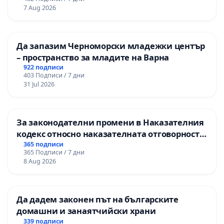
7 Aug 2026
Да запазим Черноморски младежки център
– пространство за младите на Варна
922 подписи
403 Подписи / 7 дни
31 Jul 2026
За законодателни промени в Наказателния
кодекс относно наказателната отговорност
на непълнолетните при особено тежки
365 подписи
365 Подписи / 7 дни
умишлени престъпления
8 Aug 2026
Да дадем законен път на българските
домашни и занаятчийски храни
339 подписи