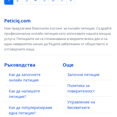
Peticiq.com
Ние предлагаме безплатен хостинг за онлайн петиции. Създайте
професионална онлайн петиция като използвате нашата мощна
услуга. Петициите ни са споменавани в медиите всеки ден и са
един невероятен начин да бъдете забелязани от обществото и
отговорните лица.
Ръководства
Още
Как да започнете
Започни петиция
онлайн петиция
Политика за
Как да напишете
поверителност
петиция?
Управление на
Как да популяризираме
бисквитките
една петиция?