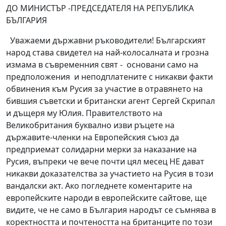
ДО МИНИСТЪР -ПРЕДСЕДАТЕЛЯ НА РЕПУБЛИКА
БЪЛГАРИЯ
Уважаеми държавни ръководители! Българският
народ става свидетел на най-колосалната и грозна
измама в съвременния свят - основани само на
предположения и неподплатените с никакви факти
обвинения към Русия за участие в отравянето на
бившия съветски и британски агент Сергей Скрипал
и дъщеря му Юлия. Правителството на
Великобритания буквално изви ръцете на
държавите-членки на Европейския съюз да
предприемат солидарни мерки за наказание на
Русия, въпреки че вече почти цял месец НЕ дават
никакви доказателства за участието на Русия в този
вандалски акт. Ако погледнете коментарите на
европейските народи в европейските сайтове, ще
видите, че не само в България народът се съмнява в
коректността и почтеността на британците по този