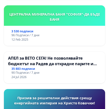
ЦЕНТРАЛНА МИНЕРАЛНА БАНЯ "СОФИЯ"-ДА БЪДЕ
БАНЯ
3 530 подписи
96 Подписи / 7 дни
12 Feb 2025
АПЕЛ за ВЕТО СЕГА! Не позволявайте
бюджетът на Радев да открадне парите и
правата ни в тъмното
35 883 подписи
90 Подписи / 7 дни
24 Jul 2026
Призив за решителни действия срещу
енергийната империя на Христо Ковачки!