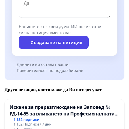
Напишете със свои думи. ИИ ще изготви
силна петиция вместо вас.
Създаване на петиция
Данните ви остават ваши
Поверителност по подразбиране
Други петиции, които може да Ви интересуват
Искане за преразглеждане на Заповед №
РД-14-55 за вливането на Професионалната
гимназия по промишлени технологии в
1 152 подписи
1 152 Подписи / 7 дни
Професионалната гимназия по икономика и