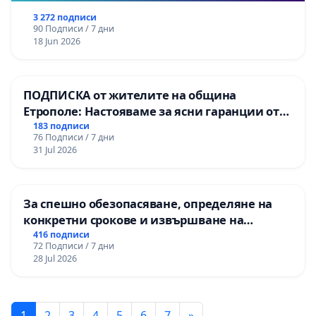
3 272 подписи
90 Подписи / 7 дни
18 Jun 2026
ПОДПИСКА от жителите на община
Етрополе: Настояваме за ясни гаранции от
“Елаците-МЕД” АД и от държавата, че ще се
183 подписи
76 Подписи / 7 дни
изпълнят всички екологични норми!
31 Jul 2026
За спешно обезопасяване, определяне на
конкретни срокове и извършване на
цялостна рехабилитация на
416 подписи
72 Подписи / 7 дни
републиканския път между пътен възел АМ
28 Jul 2026
„Тракия“ - гр. Ихтиман - с. Мирово - к.к.
Момин проход
1
2
3
4
5
6
7
»