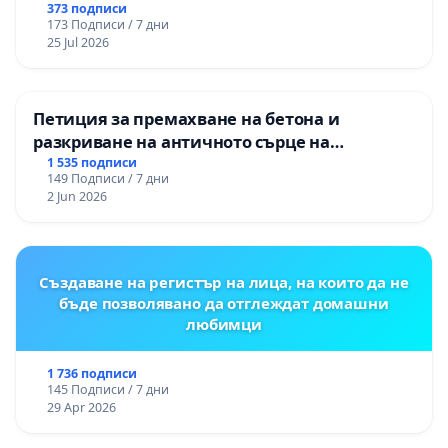
373 подписи
173 Подписи / 7 дни
25 Jul 2026
Петиция за премахване на бетона и
разкриване на античното сърце на
Могиланската могила във Враца
1 535 подписи
149 Подписи / 7 дни
2 Jun 2026
Създаване на регистър на лица, на които да не
бъде позволявано да отглеждат домашни
любимци
1 736 подписи
145 Подписи / 7 дни
29 Apr 2026