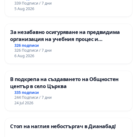
339 Подписи / 7 дни
5 Aug 2026
За незабавно осигуряване на предвидима
организация на учебния процес и
гарантиране на правото на равнопоставено
326 подписи
326 Подписи / 7 дни
и качествено образование на учениците от
6 Aug 2026
ОУ „Княз Александър I“ и Хуманитарна
гимназия „
В подкрепа на създаването на Общностен
център в село Църква
335 подписи
244 Подписи / 7 дни
24 Jul 2026
Стоп на наглия небостъргач в Дианабад!