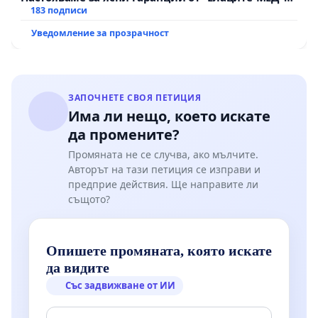
АД и от държавата, че ще се изпълнят всички
183 подписи
екологични норми!
Уведомление за прозрачност
ЗАПОЧНЕТЕ СВОЯ ПЕТИЦИЯ
Има ли нещо, което искате
да промените?
Промяната не се случва, ако мълчите.
Авторът на тази петиция се изправи и
предприе действия. Ще направите ли
същото?
Опишете промяната, която искате
да видите
Със задвижване от ИИ