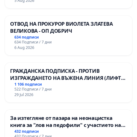
5 Aug 2026
мениджмънт – гр. Пазарджик
ОТВОД НА ПРОКУРОР ВИОЛЕТА ЗЛАТЕВА
ВЕЛИКОВА - ОП ДОБРИЧ
634 подписи
634 Подписи / 7 дни
6 Aug 2026
ГРАЖДАНСКА ПОДПИСКА - ПРОТИВ
ИЗГРАЖДАНЕТО НА ВЪЖЕНА ЛИНИЯ (ЛИФТ)
НА ТЕРИТОРИЯТА НА ПРИРОДНА
1 106 подписи
522 Подписи / 7 дни
ЗАБЕЛЕЖИТЕЛНОСТ „ХЪЛМ НА
29 Jul 2026
ОСВОБОДИТЕЛИТЕ“ (БУНАРДЖИК)
За изтегляне от пазара на неонацистка
книга за "лов на педофили" с участието на
деца
432 подписи
432 Подписи / 7 дни