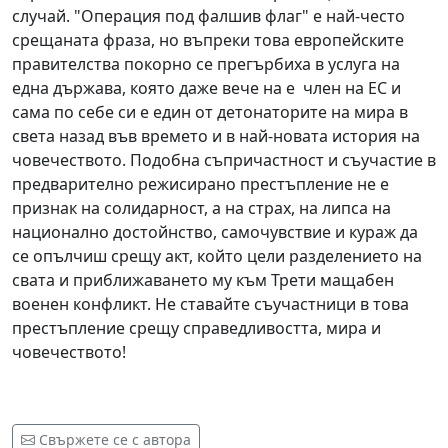
случай. "Операция под фалшив флаг" е най-често
срещаната фраза, но въпреки това европейските
правителства покорно се прегърбиха в услуга на
една държава, която даже вече на е член на ЕС и
сама по себе си е един от детонаторите на мира в
света назад във времето и в най-новата история на
човечеството. Подобна съпричастност и съучастие в
предварително режисирано престъпление не е
признак на солидарност, а на страх, на липса на
национално достойнство, самочувствие и кураж да
се опълчиш срещу акт, който цели разделението на
свата и приближаването му към Трети мащабен
военен конфликт. Не ставайте съучастници в това
престъпление срещу справедливостта, мира и
човечеството!
Свържете се с автора