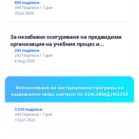
НА ТЕРИТОРИЯТА НА ПРИРОДНА
855 подписи
398 Подписи / 7 дни
ЗАБЕЛЕЖИТЕЛНОСТ „ХЪЛМ НА
29 Jul 2026
ОСВОБОДИТЕЛИТЕ“ (БУНАРДЖИК)
За незабавно осигуряване на предвидима
организация на учебния процес и
гарантиране на правото на равнопоставено
243 подписи
243 Подписи / 7 дни
и качествено образование на учениците от
6 Aug 2026
ОУ „Княз Александър I“ и Хуманитарна
гимназия „
Финансиране на кастрационна програма на
национално ниво, контрол по ЗЗЖ,ЗВМД,НК325б
3 219 подписи
243 Подписи / 7 дни
13 Jun 2022