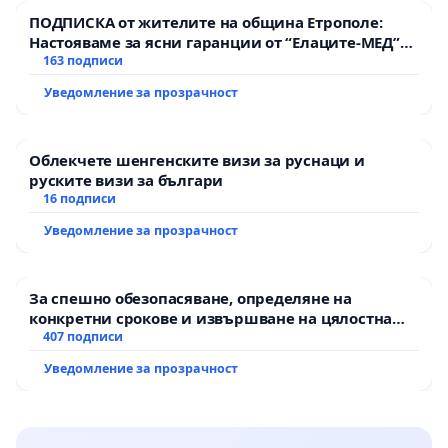
ПОДПИСКА от жителите на община Етрополе:
Настояваме за ясни гаранции от “Елаците-МЕД”
АД и от държавата, че ще се изпълнят всички
163 подписи
екологични норми!
Уведомление за прозрачност
Облекчете шенгенските визи за руснаци и
руските визи за българи
16 подписи
Уведомление за прозрачност
За спешно обезопасяване, определяне на
конкретни срокове и извършване на цялостна
рехабилитация на републиканския път между
407 подписи
пътен възел АМ „Тракия“ - гр. Ихтиман - с.
Уведомление за прозрачност
Мирово - к.к. Момин проход