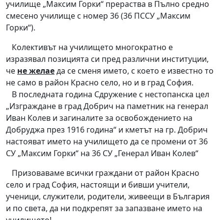
училище „Максим Горки“ прераства в Пълно средно
смесено училище с номер 36 (36 ПССУ „Максим
Горки“).
Колективът на училището многократно е
изразявал позицията си пред различни институции,
че
не желае
да се сменя името, с което е известно то
не само в район Красно село, но и в град София.
В последната година Сдружение с нестопанска цел
„Изграждане в град Добрич на паметник на генерал
Иван Колев и загиналите за освобождението на
Добруджа през 1916 година“ и кметът на гр. Добрич
настояват името на училището да се промени от 36
СУ „Максим Горки“ на 36 СУ „Генерал Иван Колев“
Призоваваме всички граждани от район Красно
село и град София, настоящи и бивши учители,
ученици, служители, родители, живеещи в България
и по света, да ни подкрепят за запазване името на