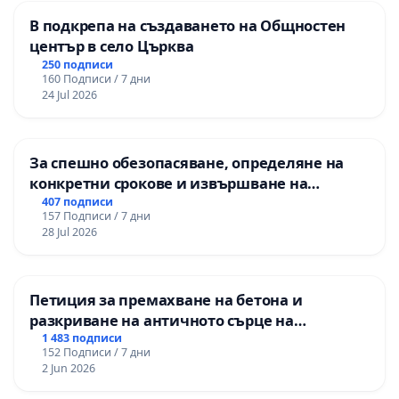
В подкрепа на създаването на Общностен
център в село Църква
250 подписи
160 Подписи / 7 дни
24 Jul 2026
За спешно обезопасяване, определяне на
конкретни срокове и извършване на
цялостна рехабилитация на
407 подписи
157 Подписи / 7 дни
републиканския път между пътен възел АМ
28 Jul 2026
„Тракия“ - гр. Ихтиман - с. Мирово - к.к.
Момин проход
Петиция за премахване на бетона и
разкриване на античното сърце на
Могиланската могила във Враца
1 483 подписи
152 Подписи / 7 дни
2 Jun 2026