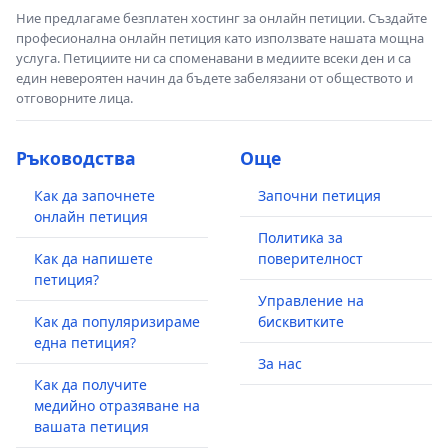
Ние предлагаме безплатен хостинг за онлайн петиции. Създайте
професионална онлайн петиция като използвате нашата мощна
услуга. Петициите ни са споменавани в медиите всеки ден и са
един невероятен начин да бъдете забелязани от обществото и
отговорните лица.
Ръководства
Още
Как да започнете
Започни петиция
онлайн петиция
Политика за
Как да напишете
поверителност
петиция?
Управление на
Как да популяризираме
бисквитките
една петиция?
За нас
Как да получите
медийно отразяване на
вашата петиция