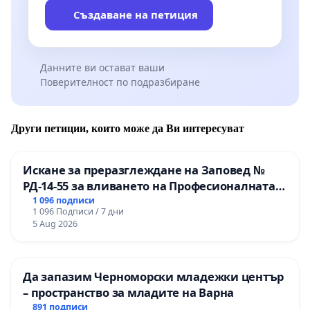
Създаване на петиция
Данните ви остават ваши
Поверителност по подразбиране
Други петиции, които може да Ви интересуват
Искане за преразглеждане на Заповед №
РД-14-55 за вливането на Професионалната
гимназия по промишлени технологии в
1 096 подписи
1 096 Подписи / 7 дни
Професионалната гимназия по икономика и
5 Aug 2026
мениджмънт – гр. Пазарджик
Да запазим Черноморски младежки център
– пространство за младите на Варна
891 подписи