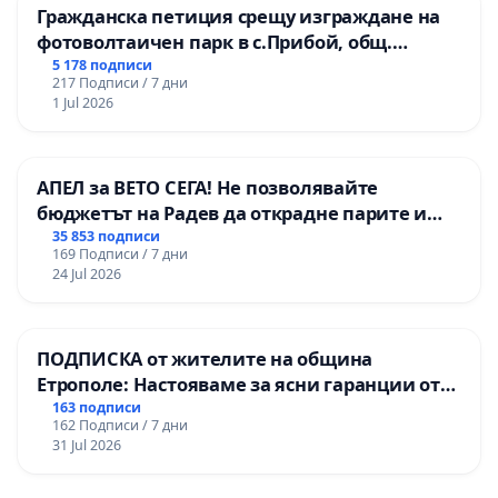
Гражданска петиция срещу изграждане на
фотоволтаичен парк в с.Прибой, общ.
Радомир
5 178 подписи
217 Подписи / 7 дни
1 Jul 2026
АПЕЛ за ВЕТО СЕГА! Не позволявайте
бюджетът на Радев да открадне парите и
правата ни в тъмното
35 853 подписи
169 Подписи / 7 дни
24 Jul 2026
ПОДПИСКА от жителите на община
Етрополе: Настояваме за ясни гаранции от
“Елаците-МЕД” АД и от държавата, че ще се
163 подписи
162 Подписи / 7 дни
изпълнят всички екологични норми!
31 Jul 2026