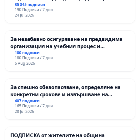
правата ни в тъмното
35 845 подписи
190 Подписи / 7 дни
24 Jul 2026
За незабавно осигуряване на предвидима
организация на учебния процес и
гарантиране на правото на равнопоставено
180 подписи
180 Подписи / 7 дни
и качествено образование на учениците от
6 Aug 2026
ОУ „Княз Александър I“ и Хуманитарна
гимназия „
За спешно обезопасяване, определяне на
конкретни срокове и извършване на
цялостна рехабилитация на
407 подписи
165 Подписи / 7 дни
републиканския път между пътен възел АМ
28 Jul 2026
„Тракия“ - гр. Ихтиман - с. Мирово - к.к.
Момин проход
ПОДПИСКА от жителите на община