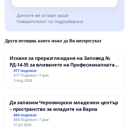
Данните ви остават ваши
Поверителност по подразбиране
Други петиции, които може да Ви интересуват
Искане за преразглеждане на Заповед №
РД-14-55 за вливането на Професионалната
гимназия по промишлени технологии в
977 подписи
977 Подписи / 7 дни
Професионалната гимназия по икономика и
5 Aug 2026
мениджмънт – гр. Пазарджик
Да запазим Черноморски младежки център
– пространство за младите на Варна
884 подписи
884 Подписи / 7 дни
31 Jul 2026