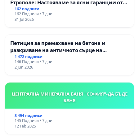
Етрополе: Настояваме за ясни гаранции от
“Елаците-МЕД” АД и от държавата, че ще се
162 подписи
162 Подписи / 7 дни
изпълнят всички екологични норми!
31 Jul 2026
Петиция за премахване на бетона и
разкриване на античното сърце на
Могиланската могила във Враца
1 472 подписи
146 Подписи / 7 дни
2 Jun 2026
ЦЕНТРАЛНА МИНЕРАЛНА БАНЯ "СОФИЯ"-ДА БЪДЕ
БАНЯ
3 494 подписи
145 Подписи / 7 дни
12 Feb 2025