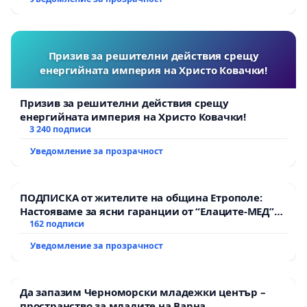
Призив за решителни действия срещу
енергийната империя на Христо Ковачки!
Призив за решителни действия срещу
енергийната империя на Христо Ковачки!
3 240 подписи
Уведомление за прозрачност
ПОДПИСКА от жителите на община Етрополе:
Настояваме за ясни гаранции от “Елаците-МЕД”
АД и от държавата, че ще се изпълнят всички
162 подписи
екологични норми!
Уведомление за прозрачност
Да запазим Черноморски младежки център –
пространство за младите на Варна