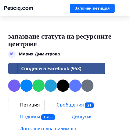
Peticiq.com
Започни петиция
запазване статута на ресурсните
центрове
Мария Димитрова
·
М
Сподели в Facebook (953)
Петиция
Съобщения
21
Подписи
Дискусия
1 703
Допълнителна видимост