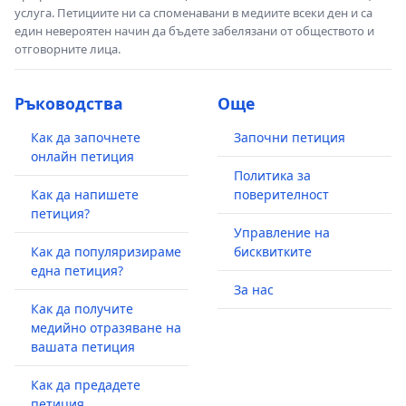
услуга. Петициите ни са споменавани в медиите всеки ден и са
един невероятен начин да бъдете забелязани от обществото и
отговорните лица.
Ръководства
Още
Как да започнете
Започни петиция
онлайн петиция
Политика за
Как да напишете
поверителност
петиция?
Управление на
Как да популяризираме
бисквитките
една петиция?
За нас
Как да получите
медийно отразяване на
вашата петиция
Как да предадете
петиция