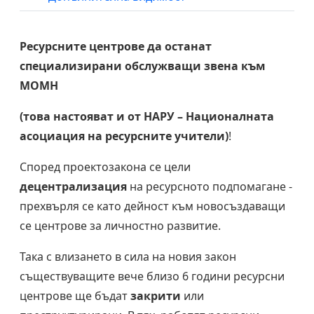
Ресурсните центрове да останат
специализирани обслужващи звена към
МОМН
(това настояват и от НАРУ – Националната
асоциация на ресурсните учители)
!
Според проектозакона се цели
децентрализация
на ресурсното подпомагане -
прехвърля се като дейност към новосъздаващи
се центрове за личностно развитие.
Така с влизането в сила на новия закон
съществуващите вече близо 6 години ресурсни
центрове ще бъдат
закрити
или