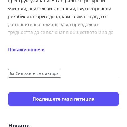
преструктурирани. В тях работят ресурсни
учители, психолози, логопеди, слуховоречеви
рехабилитатори с деца, които имат нужда от
допълнителна помощ, за да преодолеят
трудността да се включат в обществото и за да
развият своя потенциал.
Покажи повече
Ресурсните центрове до този момент са били на
централизирано държавно финансиране
и
по области са функционирали като
Свържете се с автора
второстепенни разпоредители на държавни
средства.
Държавата се опитва да
промени нещо, което
Подпишете тази петиция
работи
и което е доказало, че работи в
последните години.
Новини
На първо място прави впечатление фактът, че