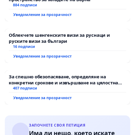
884 подписи
Уведомление за прозрачност
Облекчете шенгенските визи за руснаци и
руските визи за българи
16 подписи
Уведомление за прозрачност
За спешно обезопасяване, определяне на
конкретни срокове и извършване на цялостна
рехабилитация на републиканския път между
407 подписи
пътен възел АМ „Тракия“ - гр. Ихтиман - с.
Уведомление за прозрачност
Мирово - к.к. Момин проход
ЗАПОЧНЕТЕ СВОЯ ПЕТИЦИЯ
Има ли нещо, което искате