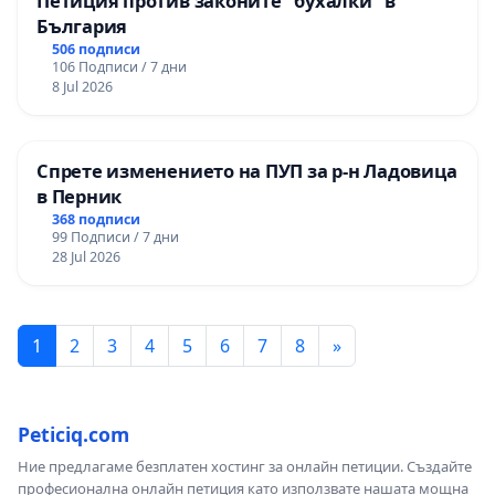
Петиция против законите "бухалки" в
България
506 подписи
106 Подписи / 7 дни
8 Jul 2026
Спрете изменението на ПУП за р-н Ладовица
в Перник
368 подписи
99 Подписи / 7 дни
28 Jul 2026
1
2
3
4
5
6
7
8
»
Peticiq.com
Ние предлагаме безплатен хостинг за онлайн петиции. Създайте
професионална онлайн петиция като използвате нашата мощна