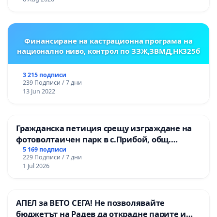
Финансиране на кастрационна програма на
национално ниво, контрол по ЗЗЖ,ЗВМД,НК325б
3 215 подписи
239 Подписи / 7 дни
13 Jun 2022
Гражданска петиция срещу изграждане на
фотоволтаичен парк в с.Прибой, общ.
Радомир
5 169 подписи
229 Подписи / 7 дни
1 Jul 2026
АПЕЛ за ВЕТО СЕГА! Не позволявайте
бюджетът на Радев да открадне парите и