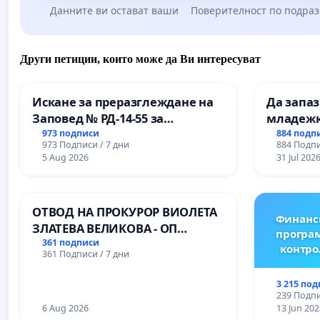
Данните ви остават ваши
Поверителност по подра
Други петиции, които може да Ви интересуват
Искане за преразглеждане на
Да запа
Заповед № РД-14-55 за
младежк
вливането на
простран
973 подписи
884 подп
973 Подписи / 7 дни
884 Подпи
Професионалната гимназия по
Варна
5 Aug 2026
31 Jul 202
промишлени технологии в
Професионалната гимназия по
икономика и мениджмънт – гр.
ОТВОД НА ПРОКУРОР ВИОЛЕТА
Пазарджик
Финанс
ЗЛАТЕВА ВЕЛИКОВА - ОП
програм
ДОБРИЧ
361 подписи
контро
361 Подписи / 7 дни
3 215 по
239 Подпи
6 Aug 2026
13 Jun 202