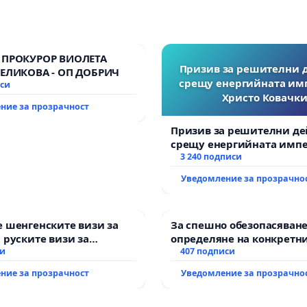
 ПРОКУРОР ВИОЛЕТА
Призив за решителни 
ВЕЛИКОВА - ОП ДОБРИЧ
срещу енергийната им
иси
Христо Ковачки
ние за прозрачност
Призив за решителни де
срещу енергийната импе
Христо Ковачки!
3 240 подписи
Уведомление за прозрачно
 шенгенските визи за
За спешно обезопасяване
 руските визи за
определяне на конкретни
си
и извършване на цялост
407 подписи
рехабилитация на
ние за прозрачност
Уведомление за прозрачно
републиканския път меж
възел АМ „Тракия“ - гр. И