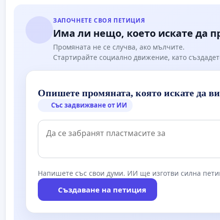
ЗАПОЧНЕТЕ СВОЯ ПЕТИЦИЯ
Има ли нещо, което искате да 
Промяната не се случва, ако мълчите.
Стартирайте социално движение, като създадет
Опишете промяната, която искате да в
Със задвижване от ИИ
Напишете със свои думи. ИИ ще изготви силна пети
Създаване на петиция