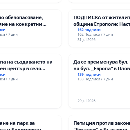
о обезопасяване,
ПОДПИСКА от жителит
яне на конкретни
община Етрополе: Нас
 и извършване на
за ясни гаранции от “Е
иси
162 подписи
си / 7 дни
162 Подписи / 7 дни
а рехабилитация на
МЕД” АД и от държават
6
31 Jul 2026
канския път между
се изпълнят всички
зел АМ „Тракия“ - гр.
екологични норми!
 с. Мирово - к.к.
па на създаването на
Да се преименува бул. 
роход
ен център в село
на бул. „Европа“ в Пло
иси
139 подписи
си / 7 дни
133 Подписи / 7 дни
6
29 Jul 2026
не на парк за
Петиция против закон
ла и Беломорски
"бухалки" в България