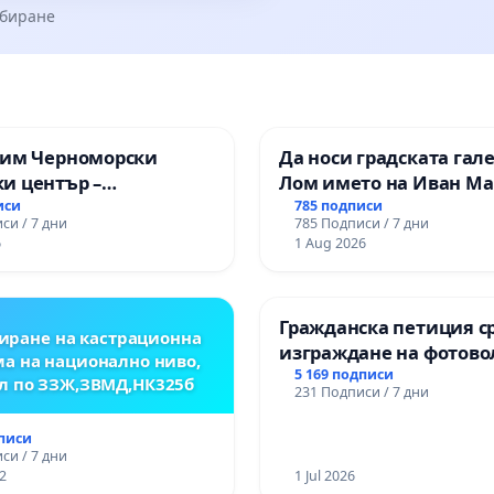
збиране
зим Черноморски
Да носи градската гал
и център –
Лом името на Иван М
ство за младите на
иси
785 подписи
си / 7 дни
785 Подписи / 7 дни
6
1 Aug 2026
Гражданска петиция с
иране на кастрационна
изграждане на фотов
а на национално ниво,
парк в с.Прибой, общ.
5 169 подписи
л по ЗЗЖ,ЗВМД,НК325б
231 Подписи / 7 дни
дписи
си / 7 дни
2
1 Jul 2026