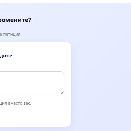
Мирово - к.к. Момин про
промените?
е петиция.
идите
ция вместо вас.