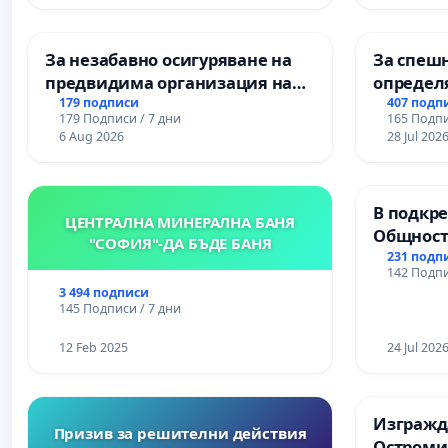
За незабавно осигуряване на
За спешн
предвидима организация на
определ
учебния процес и гарантиране
срокове
179 подписи
407 подп
179 Подписи / 7 дни
165 Подпи
на правото на равнопоставено
цялостн
6 Aug 2026
28 Jul 202
и качествено образование на
републи
учениците от ОУ „Княз
пътен въ
Александър I“ и Хуманитарна
Ихтиман -
В подкре
гимназия „
Момин п
ЦЕНТРАЛНА МИНЕРАЛНА БАНЯ
Общност
"СОФИЯ"-ДА БЪДЕ БАНЯ
Църква
231 подп
142 Подпи
3 494 подписи
145 Подписи / 7 дни
12 Feb 2025
24 Jul 202
Изгражда
Призив за решителни действия
Остроми