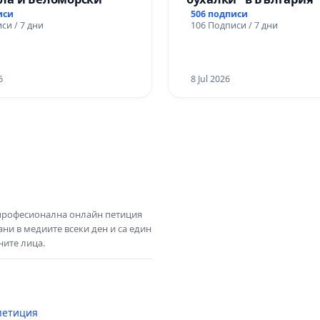
иси
506 подписи
си / 7 дни
106 Подписи / 7 дни
6
8 Jul 2026
 професионална онлайн петиция
ни в медиите всеки ден и са един
ните лица.
петиция