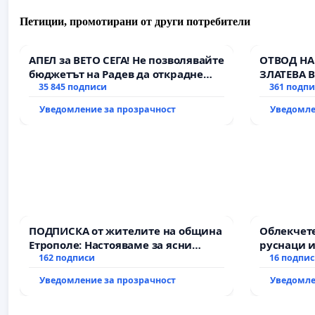
Петиции, промотирани от други потребители
АПЕЛ за ВЕТО СЕГА! Не позволявайте
ОТВОД НА
бюджетът на Радев да открадне
ЗЛАТЕВА 
парите и правата ни в тъмното
35 845 подписи
361 подп
Уведомление за прозрачност
Уведомле
ПОДПИСКА от жителите на община
Облекчете
Етрополе: Настояваме за ясни
руснаци и
гаранции от “Елаците-МЕД” АД и от
162 подписи
българи
16 подпи
държавата, че ще се изпълнят
Уведомление за прозрачност
Уведомле
всички екологични норми!