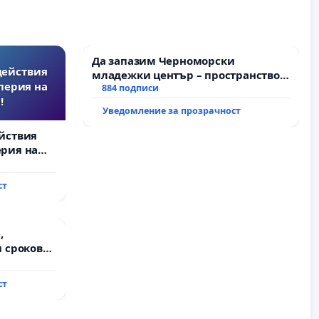
Да запазим Черноморски
действия
младежки център – пространство
перия на
за младите на Варна
884 подписи
!
Уведомление за прозрачност
йствия
рия на
ст
,
 срокове
на
ст
ду пътен
хтиман - с.