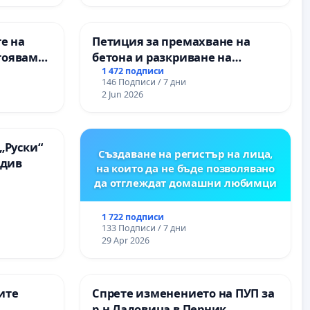
е на
Петиция за премахване на
тояваме
бетона и разкриване на
лаците-
античното сърце на
1 472 подписи
146 Подписи / 7 дни
а, че ще
Могиланската могила във
2 Jun 2026
Враца
„Руски“
Създаване на регистър на лица,
вдив
на които да не бъде позволявано
да отглеждат домашни любимци
1 722 подписи
133 Подписи / 7 дни
29 Apr 2026
ите
Спрете изменението на ПУП за
р-н Ладовица в Перник