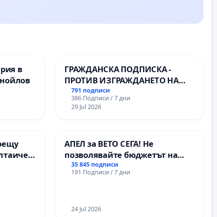
ерия в
ГРАЖДАНСКА ПОДПИСКА -
анойлов
ПРОТИВ ИЗГРАЖДАНЕТО НА
ВЪЖЕНА ЛИНИЯ (ЛИФТ) НА
791 подписи
386 Подписи / 7 дни
ТЕРИТОРИЯТА НА ПРИРОДНА
29 Jul 2026
ЗАБЕЛЕЖИТЕЛНОСТ „ХЪЛМ НА
ОСВОБОДИТЕЛИТЕ“
(БУНАРДЖИК)
рещу
АПЕЛ за ВЕТО СЕГА! Не
олтаичен
позволявайте бюджетът на
 Радомир
Радев да открадне парите и
35 845 подписи
191 Подписи / 7 дни
правата ни в тъмното
24 Jul 2026