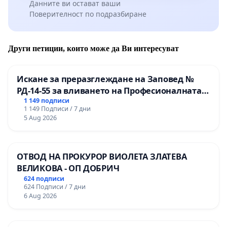
Данните ви остават ваши
Поверителност по подразбиране
Други петиции, които може да Ви интересуват
Искане за преразглеждане на Заповед №
РД-14-55 за вливането на Професионалната
гимназия по промишлени технологии в
1 149 подписи
1 149 Подписи / 7 дни
Професионалната гимназия по икономика и
5 Aug 2026
мениджмънт – гр. Пазарджик
ОТВОД НА ПРОКУРОР ВИОЛЕТА ЗЛАТЕВА
ВЕЛИКОВА - ОП ДОБРИЧ
624 подписи
624 Подписи / 7 дни
6 Aug 2026