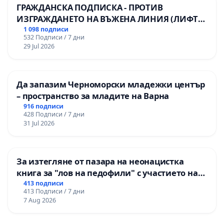
ГРАЖДАНСКА ПОДПИСКА - ПРОТИВ
ИЗГРАЖДАНЕТО НА ВЪЖЕНА ЛИНИЯ (ЛИФТ)
НА ТЕРИТОРИЯТА НА ПРИРОДНА
1 098 подписи
532 Подписи / 7 дни
ЗАБЕЛЕЖИТЕЛНОСТ „ХЪЛМ НА
29 Jul 2026
ОСВОБОДИТЕЛИТЕ“ (БУНАРДЖИК)
Да запазим Черноморски младежки център
– пространство за младите на Варна
916 подписи
428 Подписи / 7 дни
31 Jul 2026
За изтегляне от пазара на неонацистка
книга за "лов на педофили" с участието на
деца
413 подписи
413 Подписи / 7 дни
7 Aug 2026