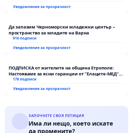
Уведомление за прозрачност
Да запазим Черноморски младежки център –
пространство за младите на Варна
916 подписи
Уведомление за прозрачност
ПОДПИСКА от жителите на община Етрополе:
Настояваме за ясни гаранции от “Елаците-МЕД”
АД и от държавата, че ще се изпълнят всички
178 подписи
екологични норми!
Уведомление за прозрачност
ЗАПОЧНЕТЕ СВОЯ ПЕТИЦИЯ
Има ли нещо, което искате
да промените?