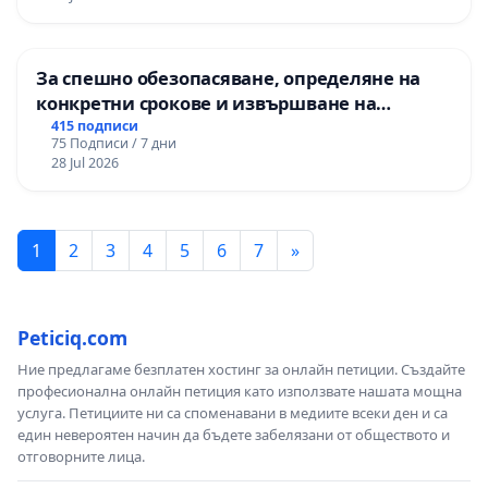
За спешно обезопасяване, определяне на
конкретни срокове и извършване на
цялостна рехабилитация на
415 подписи
75 Подписи / 7 дни
републиканския път между пътен възел АМ
28 Jul 2026
„Тракия“ - гр. Ихтиман - с. Мирово - к.к.
Момин проход
1
2
3
4
5
6
7
»
Peticiq.com
Ние предлагаме безплатен хостинг за онлайн петиции. Създайте
професионална онлайн петиция като използвате нашата мощна
услуга. Петициите ни са споменавани в медиите всеки ден и са
един невероятен начин да бъдете забелязани от обществото и
отговорните лица.