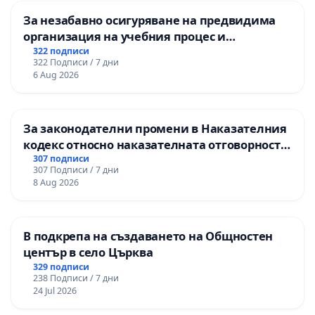
За незабавно осигуряване на предвидима
организация на учебния процес и
гарантиране на правото на равнопоставено
322 подписи
322 Подписи / 7 дни
и качествено образование на учениците от
6 Aug 2026
ОУ „Княз Александър I“ и Хуманитарна
гимназия „
За законодателни промени в Наказателния
кодекс относно наказателната отговорност
на непълнолетните при особено тежки
307 подписи
307 Подписи / 7 дни
умишлени престъпления
8 Aug 2026
В подкрепа на създаването на Общностен
център в село Църква
329 подписи
238 Подписи / 7 дни
24 Jul 2026