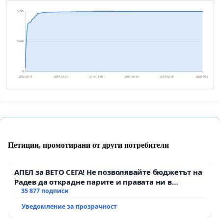
5 295
2 648
0
2012-08-11
2014-03-27
2015-11-09
2017-06-24
2019-02-06
2020-09-21
Петиции, промотирани от други потребители
АПЕЛ за ВЕТО СЕГА! Не позволявайте бюджетът на
Радев да открадне парите и правата ни в
тъмното
35 877 подписи
Уведомление за прозрачност