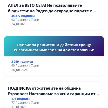
АПЕЛ за ВЕТО СЕГА! Не позволявайте
бюджетът на Радев да открадне парите и
правата ни в тъмното
35 877 подписи
92 Подписи / 7 дни
24 Jul 2026
Призив за решителни действия срещу
енергийната империя на Христо Ковачки!
3 269 подписи
90 Подписи / 7 дни
18 Jun 2026
ПОДПИСКА от жителите на община
Етрополе: Настояваме за ясни гаранции от
“Елаците-МЕД” АД и от държавата, че ще се
178 подписи
77 Подписи / 7 дни
изпълнят всички екологични норми!
31 Jul 2026