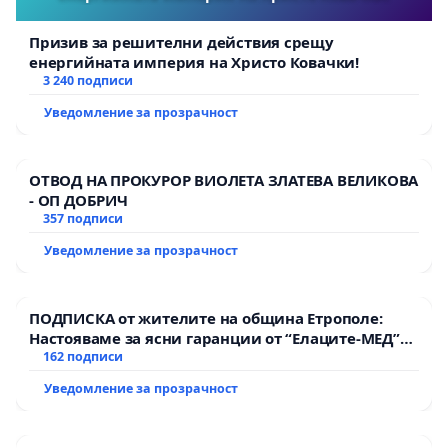
Призив за решителни действия срещу
енергийната империя на Христо Ковачки!
3 240 подписи
Уведомление за прозрачност
ОТВОД НА ПРОКУРОР ВИОЛЕТА ЗЛАТЕВА ВЕЛИКОВА
- ОП ДОБРИЧ
357 подписи
Уведомление за прозрачност
ПОДПИСКА от жителите на община Етрополе:
Настояваме за ясни гаранции от “Елаците-МЕД”
АД и от държавата, че ще се изпълнят всички
162 подписи
екологични норми!
Уведомление за прозрачност