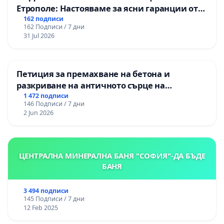
Етрополе: Настояваме за ясни гаранции от
“Елаците-МЕД” АД и от държавата, че ще се
162 подписи
162 Подписи / 7 дни
изпълнят всички екологични норми!
31 Jul 2026
Петиция за премахване на бетона и
разкриване на античното сърце на
Могиланската могила във Враца
1 472 подписи
146 Подписи / 7 дни
2 Jun 2026
ЦЕНТРАЛНА МИНЕРАЛНА БАНЯ "СОФИЯ"-ДА БЪДЕ
БАНЯ
3 494 подписи
145 Подписи / 7 дни
12 Feb 2025