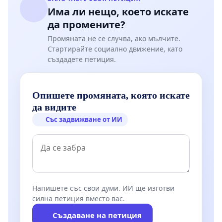
Има ли нещо, което искате
да промените?
Промяната не се случва, ако мълчите.
Стартирайте социално движение, като
създадете петиция.
Опишете промяната, която искате
да видите
Със задвижване от ИИ
Напишете със свои думи. ИИ ще изготви
силна петиция вместо вас.
Създаване на петиция