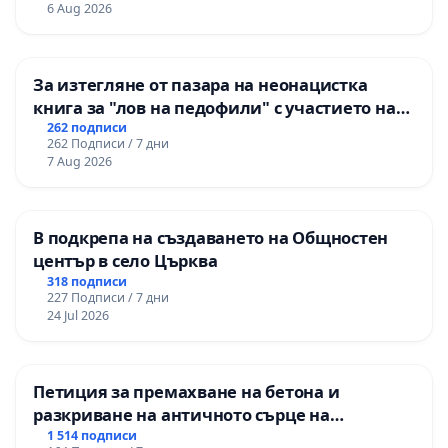
6 Aug 2026
ОУ „Княз Александър I“ и Хуманитарна
гимназия „
За изтегляне от пазара на неонацистка
книга за "лов на педофили" с участието на
деца
262 подписи
262 Подписи / 7 дни
7 Aug 2026
В подкрепа на създаването на Общностен
център в село Църква
318 подписи
227 Подписи / 7 дни
24 Jul 2026
Петиция за премахване на бетона и
разкриване на античното сърце на
Могиланската могила във Враца
1 514 подписи