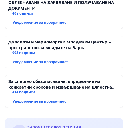
ОБЛЕКЧАВАНЕ НА ЗАЯВЯВАНЕ И ПОЛУЧАВАНЕ НА
ДОКУМЕНТИ
40 подписи
Уведомление за прозрачност
Да запазим Черноморски младежки център –
пространство за младите на Варна
908 подписи
Уведомление за прозрачност
За спешно обезопасяване, определяне на
конкретни срокове и извършване на цялостна
рехабилитация на републиканския път между
414 подписи
пътен възел АМ „Тракия“ - гр. Ихтиман - с.
Уведомление за прозрачност
Мирово - к.к. Момин проход
ЗАПОЧНЕТЕ СВОЯ ПЕТИЦИЯ