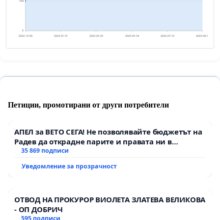
194
0
2022-12-09
2023-01-31
2023-03-25
2023-05-18
2023-07-10
2023-09-01
Петиции, промотирани от други потребители
АПЕЛ за ВЕТО СЕГА! Не позволявайте бюджетът на
Радев да открадне парите и правата ни в
тъмното
35 869 подписи
Уведомление за прозрачност
ОТВОД НА ПРОКУРОР ВИОЛЕТА ЗЛАТЕВА ВЕЛИКОВА
- ОП ДОБРИЧ
595 подписи