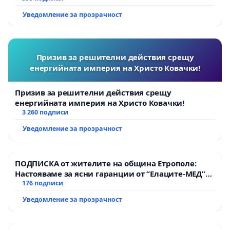
Уведомление за прозрачност
Призив за решителни действия срещу
енергийната империя на Христо Ковачки!
Призив за решителни действия срещу
енергийната империя на Христо Ковачки!
3 260 подписи
Уведомление за прозрачност
ПОДПИСКА от жителите на община Етрополе:
Настояваме за ясни гаранции от “Елаците-МЕД”
АД и от държавата, че ще се изпълнят всички
176 подписи
екологични норми!
Уведомление за прозрачност