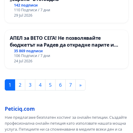
142 подписи
110 Подписи / 7 дни
29 Jul 2026
АПЕЛ за ВЕТО СЕГА! Не позволявайте
бюджетът на Радев да открадне парите и
правата ни в тъмното
35 869 подписи
106 Подписи / 7 дни
24 Jul 2026
1
2
3
4
5
6
7
»
Peticiq.com
Ние предлагаме безплатен хостинг за онлайн петиции. Създайте
професионална онлайн петиция като използвате нашата мощна
услуга. Петициите ни са споменавани в медиите всеки ден и са