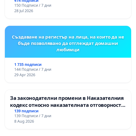
цялостна рехабилитация на
414 подписи
150 Подписи / 7 дни
републиканския път между пътен възел АМ
28 Jul 2026
„Тракия“ - гр. Ихтиман - с. Мирово - к.к.
Момин проход
Създаване на регистър на лица, на които да не
бъде позволявано да отглеждат домашни
любимци
1 735 подписи
144 Подписи / 7 дни
29 Apr 2026
За законодателни промени в Наказателния
кодекс относно наказателната отговорност
на непълнолетните при особено тежки
139 подписи
139 Подписи / 7 дни
умишлени престъпления
8 Aug 2026