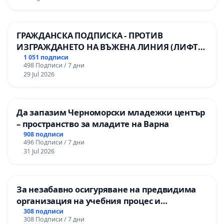
ГРАЖДАНСКА ПОДПИСКА - ПРОТИВ
ИЗГРАЖДАНЕТО НА ВЪЖЕНА ЛИНИЯ (ЛИФТ)
НА ТЕРИТОРИЯТА НА ПРИРОДНА
1 051 подписи
498 Подписи / 7 дни
ЗАБЕЛЕЖИТЕЛНОСТ „ХЪЛМ НА
29 Jul 2026
ОСВОБОДИТЕЛИТЕ“ (БУНАРДЖИК)
Да запазим Черноморски младежки център
– пространство за младите на Варна
908 подписи
496 Подписи / 7 дни
31 Jul 2026
За незабавно осигуряване на предвидима
организация на учебния процес и
гарантиране на правото на равнопоставено
308 подписи
308 Подписи / 7 дни
и качествено образование на учениците от