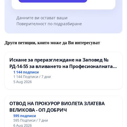
Данните ви остават ваши
Поверителност по подразбиране
Други петиции, които може да Ви интересуват
Искане за преразглеждане на Заповед №
РД-14-55 за вливането на Професионалната
гимназия по промишлени технологии в
1 144 подписи
1 144 Подписи / 7 дни
Професионалната гимназия по икономика и
5 Aug 2026
мениджмънт – гр. Пазарджик
ОТВОД НА ПРОКУРОР ВИОЛЕТА ЗЛАТЕВА
ВЕЛИКОВА - ОП ДОБРИЧ
595 подписи
595 Подписи / 7 дни
6 Aug 2026