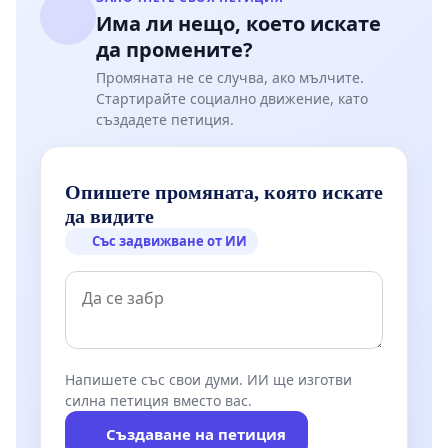
Има ли нещо, което искате
да промените?
Промяната не се случва, ако мълчите.
Стартирайте социално движение, като
създадете петиция.
Опишете промяната, която искате
да видите
Със задвижване от ИИ
Напишете със свои думи. ИИ ще изготви
силна петиция вместо вас.
Създаване на петиция