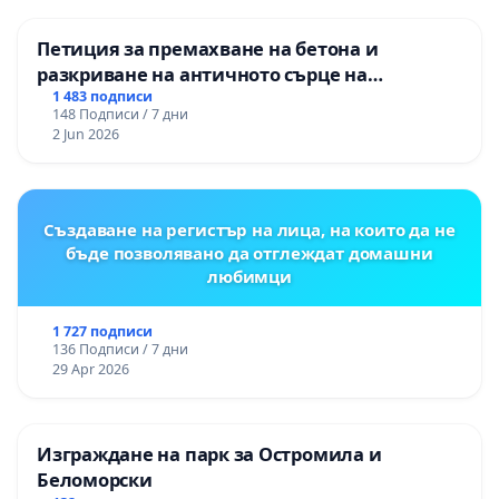
Петиция за премахване на бетона и
разкриване на античното сърце на
Могиланската могила във Враца
1 483 подписи
148 Подписи / 7 дни
2 Jun 2026
Създаване на регистър на лица, на които да не
бъде позволявано да отглеждат домашни
любимци
1 727 подписи
136 Подписи / 7 дни
29 Apr 2026
Изграждане на парк за Остромила и
Беломорски