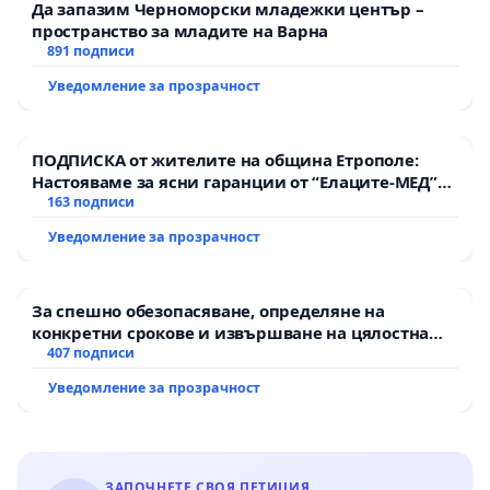
Да запазим Черноморски младежки център –
пространство за младите на Варна
891 подписи
Уведомление за прозрачност
ПОДПИСКА от жителите на община Етрополе:
Настояваме за ясни гаранции от “Елаците-МЕД”
АД и от държавата, че ще се изпълнят всички
163 подписи
екологични норми!
Уведомление за прозрачност
За спешно обезопасяване, определяне на
конкретни срокове и извършване на цялостна
рехабилитация на републиканския път между
407 подписи
пътен възел АМ „Тракия“ - гр. Ихтиман - с.
Уведомление за прозрачност
Мирово - к.к. Момин проход
ЗАПОЧНЕТЕ СВОЯ ПЕТИЦИЯ