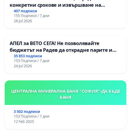
конкретни срокове и извършване на
цялостна рехабилитация на
407 подписи
155 Подписи / 7 дни
републиканския път между пътен възел АМ
28 Jul 2026
„Тракия“ - гр. Ихтиман - с. Мирово - к.к.
Момин проход
АПЕЛ за ВЕТО СЕГА! Не позволявайте
бюджетът на Радев да открадне парите и
правата ни в тъмното
35 853 подписи
153 Подписи / 7 дни
24 Jul 2026
ЦЕНТРАЛНА МИНЕРАЛНА БАНЯ "СОФИЯ"-ДА БЪДЕ
БАНЯ
3 502 подписи
153 Подписи / 7 дни
12 Feb 2025