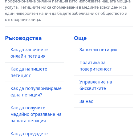
професионална онлайн петиция като използвате нашата мощна
услуга. Петициите ни са споменавани в медиите всеки ден и са
един невероятен начин да бъдете забелязани от обществото и
отговорните лица.
Ръководства
Още
Как да започнете
Започни петиция
онлайн петиция
Политика за
Как да напишете
поверителност
петиция?
Управление на
Как да популяризираме
бисквитките
една петиция?
За нас
Как да получите
медийно отразяване на
вашата петиция
Как да предадете