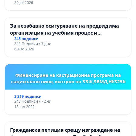
29 Jul 2026
ОСВОБОДИТЕЛИТЕ“ (БУНАРДЖИК)
За незабавно осигуряване на предвидима
организация на учебния процес и
гарантиране на правото на равнопоставено
245 подписи
245 Подписи / 7 дни
и качествено образование на учениците от
6 Aug 2026
ОУ „Княз Александър I“ и Хуманитарна
гимназия „
Финансиране на кастрационна програма на
национално ниво, контрол по ЗЗЖ,ЗВМД,НК325б
3 219 подписи
243 Подписи / 7 дни
13 Jun 2022
Гражданска петиция срещу изграждане на