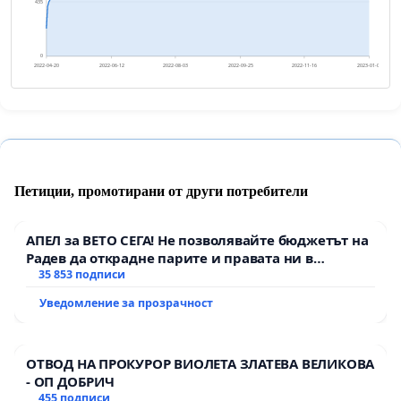
435
0
2022-04-20
2022-06-12
2022-08-03
2022-09-25
2022-11-16
2023-01-08
Петиции, промотирани от други потребители
АПЕЛ за ВЕТО СЕГА! Не позволявайте бюджетът на
Радев да открадне парите и правата ни в
тъмното
35 853 подписи
Уведомление за прозрачност
ОТВОД НА ПРОКУРОР ВИОЛЕТА ЗЛАТЕВА ВЕЛИКОВА
- ОП ДОБРИЧ
455 подписи