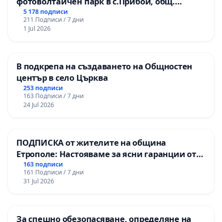
фотоволтаичен парк в с.Прибой, общ.
Радомир
5 178 подписи
211 Подписи / 7 дни
1 Jul 2026
В подкрепа на създаването на Общностен
център в село Църква
253 подписи
163 Подписи / 7 дни
24 Jul 2026
ПОДПИСКА от жителите на община
Етрополе: Настояваме за ясни гаранции от
“Елаците-МЕД” АД и от държавата, че ще се
163 подписи
161 Подписи / 7 дни
изпълнят всички екологични норми!
31 Jul 2026
За спешно обезопасяване, определяне на