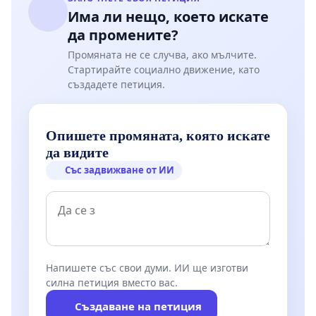
Има ли нещо, което искате
да промените?
Промяната не се случва, ако мълчите.
Стартирайте социално движение, като
създадете петиция.
Опишете промяната, която искате
да видите
Със задвижване от ИИ
Напишете със свои думи. ИИ ще изготви
силна петиция вместо вас.
Създаване на петиция