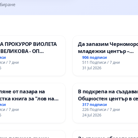
збиране
А ПРОКУРОР ВИОЛЕТА
Да запазим Черномор
 ВЕЛИКОВА - ОП
младежки център –
пространство за млади
иси
906 подписи
си / 7 дни
511 Подписи / 7 дни
Варна
6
31 Jul 2026
ляне от пазара на
В подкрепа на създава
тка книга за "лов на
Общностен център в с
" с участието на деца
Църква
иси
317 подписи
си / 7 дни
226 Подписи / 7 дни
6
24 Jul 2026