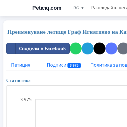
Peticiq.com
Разгледайте пет
BG ▼
Преименуване летище Граф Игнатиево на К
Сподели в Facebook
Петиция
Подписи
Политика за по
3 975
Статистика
3 975