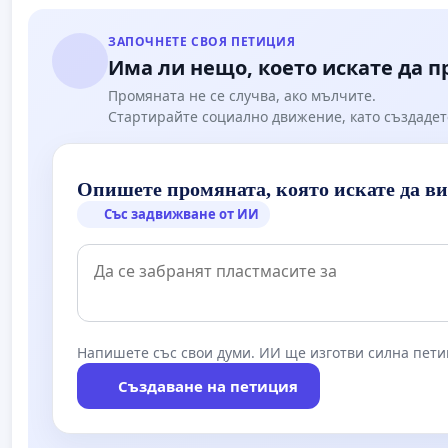
ЗАПОЧНЕТЕ СВОЯ ПЕТИЦИЯ
Има ли нещо, което искате да 
Промяната не се случва, ако мълчите.
Стартирайте социално движение, като създадет
Опишете промяната, която искате да в
Със задвижване от ИИ
Напишете със свои думи. ИИ ще изготви силна пети
Създаване на петиция