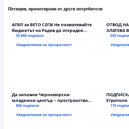
Петиции, промотирани от други потребители
АПЕЛ за ВЕТО СЕГА! Не позволявайте
ОТВОД НА
бюджетът на Радев да открадне
ЗЛАТЕВА 
парите и правата ни в тъмното
35 868 подписи
592 подп
Уведомление за прозрачност
Уведомле
Да запазим Черноморски
ПОДПИСКА
младежки център – пространство
Етрополе:
за младите на Варна
906 подписи
гаранции 
176 подп
държавата
Уведомление за прозрачност
Уведомле
всички е