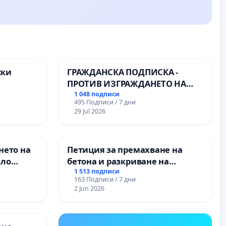
ски
ГРАЖДАНСКА ПОДПИСКА -
ПРОТИВ ИЗГРАЖДАНЕТО НА
те на
ВЪЖЕНА ЛИНИЯ (ЛИФТ) НА
1 048 подписи
495 Подписи / 7 дни
ТЕРИТОРИЯТА НА ПРИРОДНА
29 Jul 2026
ЗАБЕЛЕЖИТЕЛНОСТ „ХЪЛМ НА
ОСВОБОДИТЕЛИТЕ“
(БУНАРДЖИК)
нето на
Петиция за премахване на
ело
бетона и разкриване на
античното сърце на
1 513 подписи
163 Подписи / 7 дни
Могиланската могила във
2 Jun 2026
Враца