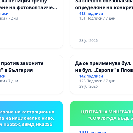
ска петиция срещу
За спешно обезопасяв
ане на фотоволтаичен
определяне на конкре
.Прибой, общ. Радомир
срокове и извършване
дписи
413 подписи
си / 7 дни
151 Подписи / 7 дни
цялостна рехабилитац
републиканския път 
пътен възел АМ „Тракия
Ихтиман - с. Мирово - к
28 Jul 2026
Момин проход
 против законите
Да се преименува бул. 
" в България
на бул. „Европа“ в Пло
иси
142 подписи
си / 7 дни
123 Подписи / 7 дни
29 Jul 2026
иране на кастрационна
ЦЕНТРАЛНА МИНЕРАЛН
а на национално ниво,
"СОФИЯ"-ДА БЪДЕ 
л по ЗЗЖ,ЗВМД,НК325б
3 518 подписи