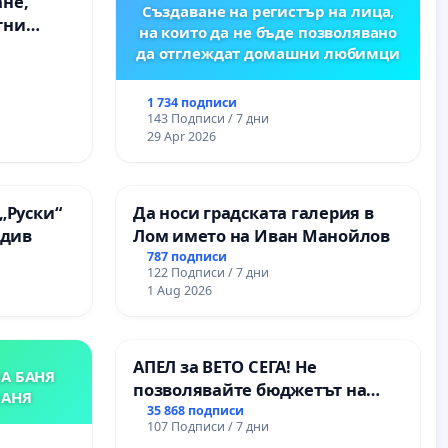
ане,
Създаване на регистър на лица,
тни
на които да не бъде позволявано
 на
да отглеждат домашни любимци
ия на
между
1 734 подписи
“ - гр.
143 Подписи / 7 дни
.к.
29 Apr 2026
„Руски“
Да носи градската галерия в
вдив
Лом името на Иван Манойлов
787 подписи
122 Подписи / 7 дни
1 Aug 2026
АПЕЛ за ВЕТО СЕГА! Не
А БАНЯ
позволявайте бюджетът на
БАНЯ
Радев да открадне парите и
35 868 подписи
107 Подписи / 7 дни
правата ни в тъмното