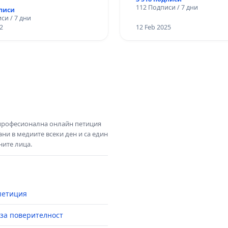
112 Подписи / 7 дни
дписи
си / 7 дни
2
12 Feb 2025
 професионална онлайн петиция
ни в медиите всеки ден и са един
ните лица.
петиция
за поверителност