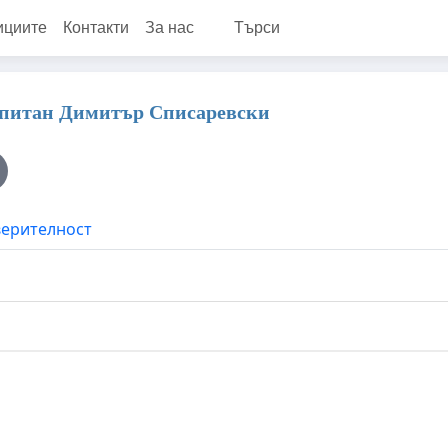
ициите
Контакти
За нас
Търси
апитан Димитър Списаревски
верителност