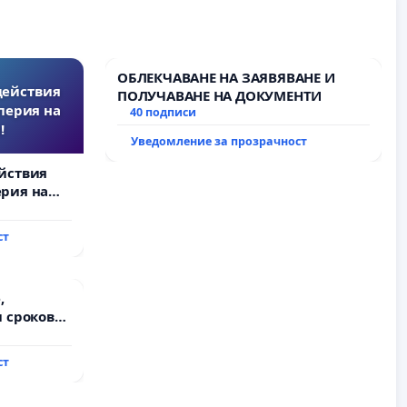
ОБЛЕКЧАВАНЕ НА ЗАЯВЯВАНЕ И
действия
ПОЛУЧАВАНЕ НА ДОКУМЕНТИ
перия на
40 подписи
!
Уведомление за прозрачност
йствия
рия на
ст
,
 срокове
на
ст
ду пътен
хтиман - с.