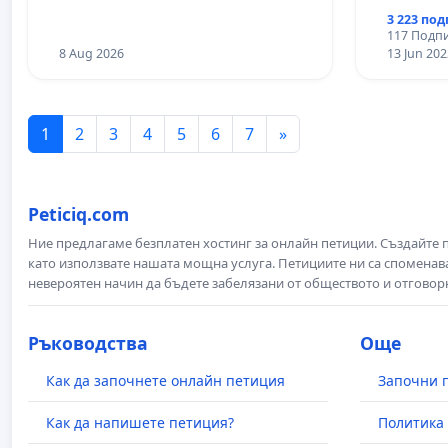
тежки умишлени
3 223 по
престъпления
117 Подпи
8 Aug 2026
13 Jun 202
1
2
3
4
5
6
7
»
Peticiq.com
Ние предлагаме безплатен хостинг за онлайн петиции. Създайте
като използвате нашата мощна услуга. Петициите ни са споменава
невероятен начин да бъдете забелязани от обществото и отговор
Ръководства
Още
Как да започнете онлайн петиция
Започни 
Как да напишете петиция?
Политика 