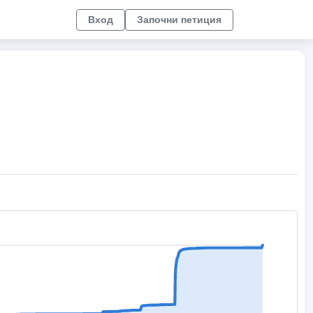
Вход
Започни петиция