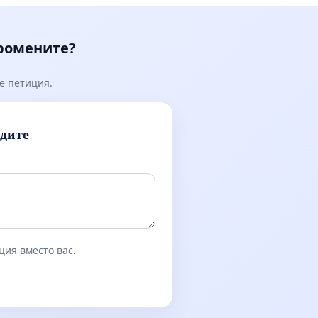
Мирово - к.к. Момин про
промените?
е петиция.
идите
ция вместо вас.