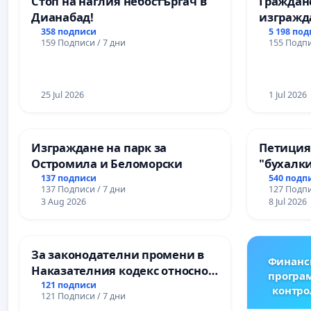
Стоп на наглия небостъргач в
Граждан
гимназия „
Дианабад!
изгражд
парк в с
358 подписи
5 198 по
159 Подписи / 7 дни
155 Подпи
25 Jul 2026
1 Jul 2026
Изграждане на парк за
Петиция
Остромила и Беломорски
"бухалки
137 подписи
540 подп
137 Подписи / 7 дни
127 Подпи
3 Aug 2026
8 Jul 2026
За законодателни промени в
Финанс
Наказателния кодекс относно
програм
наказателната отговорност на
121 подписи
контро
121 Подписи / 7 дни
непълнолетните при особено