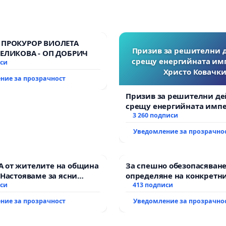
 ПРОКУРОР ВИОЛЕТА
Призив за решителни 
ВЕЛИКОВА - ОП ДОБРИЧ
срещу енергийната им
иси
Христо Ковачки
ние за прозрачност
Призив за решителни де
срещу енергийната импе
Христо Ковачки!
3 260 подписи
Уведомление за прозрачно
 от жителите на община
За спешно обезопасяване
 Настояваме за ясни
определяне на конкретни
от “Елаците-МЕД” АД и от
иси
и извършване на цялост
413 подписи
, че ще се изпълнят
рехабилитация на
ние за прозрачност
Уведомление за прозрачно
кологични норми!
републиканския път меж
възел АМ „Тракия“ - гр. И