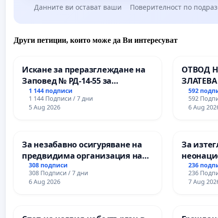
Данните ви остават ваши
Поверителност по подра
Други петиции, които може да Ви интересуват
Искане за преразглеждане на
ОТВОД Н
Заповед № РД-14-55 за
ЗЛАТЕВА
вливането на
ДОБРИЧ
1 144 подписи
592 подп
1 144 Подписи / 7 дни
592 Подпи
Професионалната гимназия по
5 Aug 2026
6 Aug 202
промишлени технологии в
Професионалната гимназия по
икономика и мениджмънт – гр.
За незабавно осигуряване на
За изтег
Пазарджик
предвидима организация на
неонацис
учебния процес и гарантиране
педофили
308 подписи
236 подп
308 Подписи / 7 дни
236 Подпи
на правото на равнопоставено
6 Aug 2026
7 Aug 202
и качествено образование на
учениците от ОУ „Княз
Александър I“ и Хуманитарна