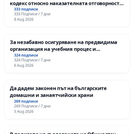
кодекс относно наказателната отговорност
на непълнолетните при особено тежки
333 подписи
333 Подписи / 7 дни
умишлени престъпления
8 Aug 2026
За незабавно осигуряване на предвидима
организация на учебния процес и
гарантиране на правото на равнопоставено
324 подписи
324 Подписи / 7 дни
и качествено образование на учениците от
6 Aug 2026
ОУ „Княз Александър I“ и Хуманитарна
гимназия „
Да дадем законен път на българските
домашни и занаятчийски храни
269 подписи
269 Подписи / 7 дни
5 Aug 2026