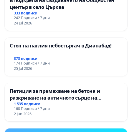
В подкрепа на създаването на Общностен
център в село Църква
333 подписи
242 Подписи / 7 дни
24 Jul 2026
Стоп на наглия небостъргач в Дианабад!
373 подписи
174 Подписи / 7 дни
25 Jul 2026
Петиция за премахване на бетона и
разкриване на античното сърце на
Могиланската могила във Враца
1 535 подписи
160 Подписи / 7 дни
2 Jun 2026