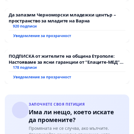
Да запазим Черноморски младежки център –
пространство за младите на Варна
920 подписи
Уведомление за прозрачност
ПОДПИСКА от жителите на община Етрополе:
Настояваме за ясни гаранции от “Елаците-МЕД”
АД и от държавата, че ще се изпълнят всички
178 подписи
екологични норми!
Уведомление за прозрачност
ЗАПОЧНЕТЕ СВОЯ ПЕТИЦИЯ
Има ли нещо, което искате
да промените?
Промяната не се случва, ако мълчите.