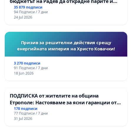
бюджетът на Радев да открадне парите и
правата ни в тъмното
35 879 подписи
94 Подписи / 7 дни
24 Jul 2026
Призив за решителни действия срещу
енергийната империя на Христо Ковачки!
3 270 подписи
91 Подписи / 7 дни
18 Jun 2026
ПОДПИСКА от жителите на община
Етрополе: Настояваме за ясни гаранции от
“Елаците-МЕД” АД и от държавата, че ще се
178 подписи
77 Подписи / 7 дни
изпълнят всички екологични норми!
31 Jul 2026