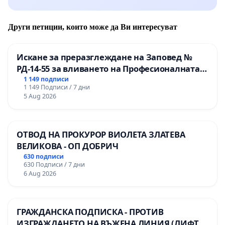
Други петиции, които може да Ви интересуват
Искане за преразглеждане на Заповед №
РД-14-55 за вливането на Професионалната
гимназия по промишлени технологии в
1 149 подписи
1 149 Подписи / 7 дни
Професионалната гимназия по икономика и
5 Aug 2026
мениджмънт – гр. Пазарджик
ОТВОД НА ПРОКУРОР ВИОЛЕТА ЗЛАТЕВА
ВЕЛИКОВА - ОП ДОБРИЧ
630 подписи
630 Подписи / 7 дни
6 Aug 2026
ГРАЖДАНСКА ПОДПИСКА - ПРОТИВ
ИЗГРАЖДАНЕТО НА ВЪЖЕНА ЛИНИЯ (ЛИФТ)