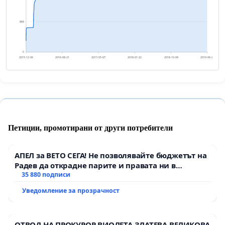
866
0
2015-12-06
2016-08-21
2017-05-07
2018-01-22
2018-10-08
2019-06-24
Петиции, промотирани от други потребители
АПЕЛ за ВЕТО СЕГА! Не позволявайте бюджетът на
Радев да открадне парите и правата ни в
тъмното
35 880 подписи
Уведомление за прозрачност
ОТВОД НА ПРОКУРОР ВИОЛЕТА ЗЛАТЕВА ВЕЛИКОВА