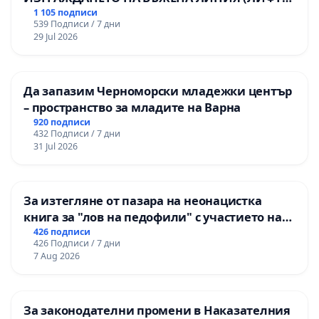
НА ТЕРИТОРИЯТА НА ПРИРОДНА
1 105 подписи
539 Подписи / 7 дни
ЗАБЕЛЕЖИТЕЛНОСТ „ХЪЛМ НА
29 Jul 2026
ОСВОБОДИТЕЛИТЕ“ (БУНАРДЖИК)
Да запазим Черноморски младежки център
– пространство за младите на Варна
920 подписи
432 Подписи / 7 дни
31 Jul 2026
За изтегляне от пазара на неонацистка
книга за "лов на педофили" с участието на
деца
426 подписи
426 Подписи / 7 дни
7 Aug 2026
За законодателни промени в Наказателния