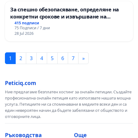
За спешно обезопасяване, определяне на
конкретни срокове и извършване на
цялостна рехабилитация на
415 подписи
75 Подписи / 7 дни
републиканския път между пътен възел АМ
28 Jul 2026
„Тракия“ - гр. Ихтиман - с. Мирово - к.к.
Момин проход
1
2
3
4
5
6
7
»
Peticiq.com
Ние предлагаме безплатен хостинг за онлайн петиции. Създайте
професионална онлайн петиция като използвате нашата мощна
услуга. Петициите ни са споменавани в медиите всеки ден и са
един невероятен начин да бъдете забелязани от обществото и
отговорните лица.
Ръководства
Още