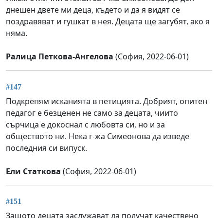
днешен двете ми деца, където и да я видят се
поздравяват и гушкат в нея. Децата ще загубят, ако я
няма.
Ралица Петкова-Ангелова
(София, 2022-06-01)
#147
Подкрепям исканията в петицията. Добрият, опитен
педагог е безценен не само за децата, чиито
сърчица е докоснал с любовта си, но и за
обществото ни. Нека г-жа Симеонова да изведе
последния си випуск.
Ели Статкова
(София, 2022-06-01)
#151
Защото децата заслужават да получат качествено