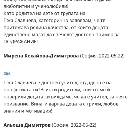
любопитни и ученолюбиви!
Като родител на дете от групата на
Г-жа Славчева, категорично заявявам, че тя
притежава редица качества, от които децата
единствено могат да спечелят достоен пример за
ПОДРАЖАНИЕ!
Мирена Кехайова-Димитрова
(София, 2022-05-22)
#66
Г-жа Славчева е достоен учител, отдадена е на
професията си !Всички родители, които сме й
поверили децата си виждаме, че да е учител, за нея е
призвание. Винаги дарява децата с грижи, любов,
знания и мотивация!
Альоша Димитров
(София, 2022-05-22)