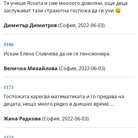
Тя учеше Яската и сме мнооого доволни, още деца
заслужават тази страхотна госпожа да ги учи 😀
Димитър Димитров
(София, 2022-06-03)
#166
Искам Елена Славчева да не се пенсионира.
Величка Михайлова
(София, 2022-06-03)
#173
Госпожата харесва математиката и го предава на
децата, нещо много рядко в днешно време....
Жана Радкова
(София, 2022-06-03)
#174