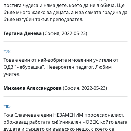
постига чудеса и няма дете, което да не я обича. Ще
бъде много жалко за децата, а и за самата градина да
бъде изгубен такъв преподавател.
Гергана Денева
(София, 2022-05-23)
#78
Това е един от най-добрите и човечни учители от
ОДЗ "Чебурашка". Невероятен педагог. Любим
учител.
Михаела Александрова
(София, 2022-05-23)
#85
Г-жа Славчева е един НЕЗАМЕНИМ професионалист,
обожаващ работата си! Уникален ЧОВЕК, който влага
душата и сърцето си във всяко нещо, с което се