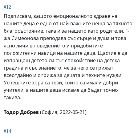
#12
Подписвам, защото емоционалното здраве на
нашите деца е едно от най-важните неща за тяхното
благосъстояние, така и за нашето като родители. Г-
жа Симеонова преподава със сърце и душа и това
ясно личи в поведението и придобитите
положителни навици на нашите деца. Щастие е да
изпращаш детето си със спокойствие на детска
градина и със знанието, че за него се грижат
всеотдайно и с грижа за децата и техните нужди!
Успешните хора са тези, които са имали добри
учители, а нашите деца искаме да бъдат точно
такива.
Тодор Добрев
(София, 2022-05-21)
#14