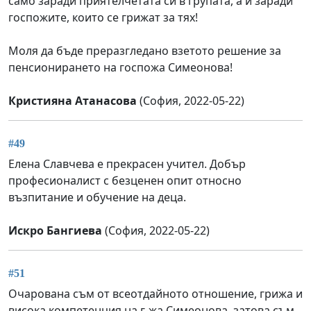
само заради приятелчетата си в групата, а и заради
госпожите, които се грижат за тях!
Моля да бъде преразгледано взетото решение за
пенсионирането на госпожа Симеонова!
Кристияна Атанасова
(София, 2022-05-22)
#49
Елена Славчева е прекрасен учител. Добър
професионалист с безценен опит относно
възпитание и обучение на деца.
Искро Бангиева
(София, 2022-05-22)
#51
Очарована съм от всеотдайното отношение, грижа и
висока компетенция на г-жа Симеонова, затова съм