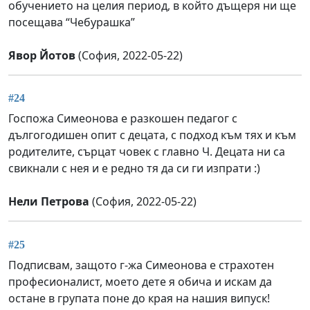
обучението на целия период, в който дъщеря ни ще
посещава “Чебурашка”
Явор Йотов
(София, 2022-05-22)
#24
Госпожа Симеонова е разкошен педагог с
дългогодишен опит с децата, с подход към тях и към
родителите, сърцат човек с главно Ч. Децата ни са
свикнали с нея и е редно тя да си ги изпрати :)
Нели Петрова
(София, 2022-05-22)
#25
Подписвам, защото г-жа Симеонова е страхотен
професионалист, моето дете я обича и искам да
остане в групата поне до края на нашия випуск!