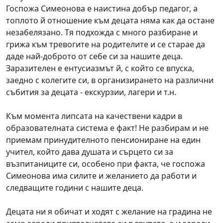
Госпожа Симеонова е наистина добър педагог, а
топлото й отношение към децата няма как да остане
незабелязано. Тя подхожда с много разбиране и
грижа към тревогите на родителите и се старае да
даде най-доброто от себе си за нашите деца.
Заразителен е ентусиазмът й, с който се впуска,
заедно с колегите си, в организирането на различни
събития за децата - екскурзии, лагери и т.н.
Към момента липсата на качествени кадри в
образователната система е факт! Не разбирам и не
приемам принудителното пенсиониране на един
учител, който дава душата и сърцето си за
възпитаниците си, особено при факта, че госпожа
Симеонова има силите и желанието да работи и
следващите години с нашите деца.
Децата ни я обичат и ходят с желание на градина не