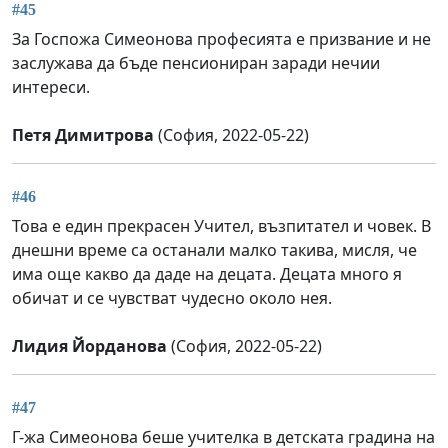
#45
За Госпожа Симеонова професията е призвание и не
заслужава да бъде пенсиониран заради нечии
интереси.
Петя Димитрова
(София, 2022-05-22)
#46
Това е един прекрасен Учител, възпитател и човек. В
днешни време са останали малко такива, мисля, че
има още какво да даде на децата. Децата много я
обичат и се чувстват чудесно около нея.
Лидия Йорданова
(София, 2022-05-22)
#47
Г-жа Симеонова беше учителка в детската градина на