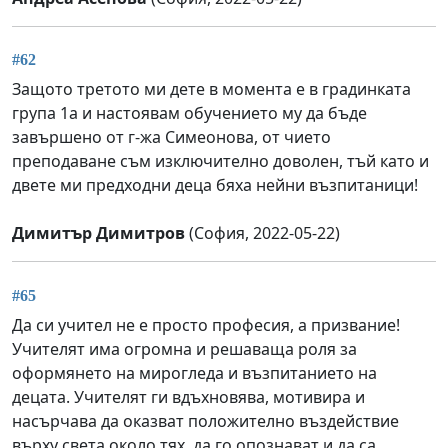
#62
Защото третото ми дете в момента е в градинката
група 1а и настоявам обучението му да бъде
завършено от г-жа Симеонова, от чието
преподаване съм изключително доволен, тъй като и
двете ми предходни деца бяха нейни възпитаници!
Димитър Димитров
(София, 2022-05-22)
#65
Да си учител не е просто професия, а призвание!
Учителят има огромна и решаваща роля за
оформянето на мирогледа и възпитанието на
децата. Учителят ги вдъхновява, мотивира и
насърчава да оказват положително въздействие
върху света около тях, да го опознават и да са