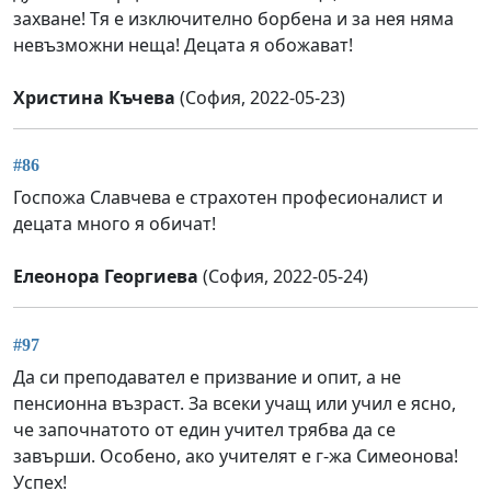
захване! Тя е изключително борбена и за нея няма
невъзможни неща! Децата я обожават!
Христина Къчева
(София, 2022-05-23)
#86
Госпожа Славчева е страхотен професионалист и
децата много я обичат!
Елеонора Георгиева
(София, 2022-05-24)
#97
Да си преподавател е призвание и опит, а не
пенсионна възраст. За всеки учащ или учил е ясно,
че започнатото от един учител трябва да се
завърши. Особено, ако учителят е г-жа Симеонова!
Успех!