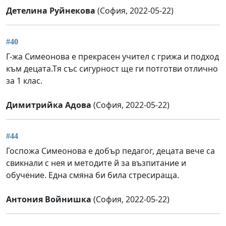
Детелина Руйнекова
(София, 2022-05-22)
#40
Г-жа Симеонова е прекрасен учител с грижа и подход
към децата.Тя със сигурност ще ги потготви отлично
за 1 клас.
Димитрийка Адова
(София, 2022-05-22)
#44
Госпожа Симеонова е добър педагог, децата вече са
свикнали с нея и методите й за възпитание и
обучение. Една смяна би била стресираща.
Антония Войнишка
(София, 2022-05-22)