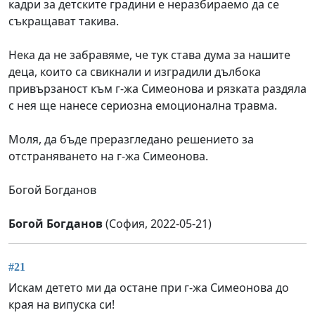
кадри за детските градини е неразбираемо да се
съкращават такива.
Нека да не забравяме, че тук става дума за нашите
деца, които са свикнали и изградили дълбока
привързаност към г-жа Симеонова и рязката раздяла
с нея ще нанесе сериозна емоционална травма.
Моля, да бъде преразгледано решението за
отстраняването на г-жа Симеонова.
Богой Богданов
Богой Богданов
(София, 2022-05-21)
#21
Искам детето ми да остане при г-жа Симеонова до
края на випуска си!