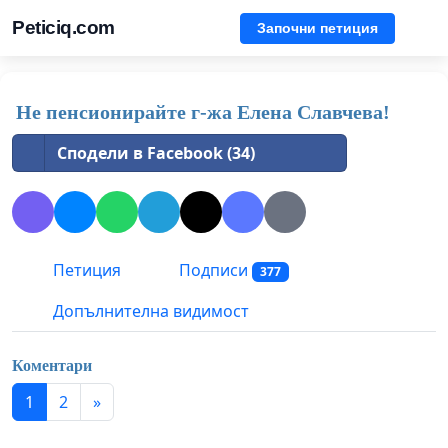
Peticiq.com
Започни петиция
Не пенсионирайте г-жа Елена Славчева!
Сподели в Facebook (34)
Петиция
Подписи
377
Допълнителна видимост
Коментари
1
2
»