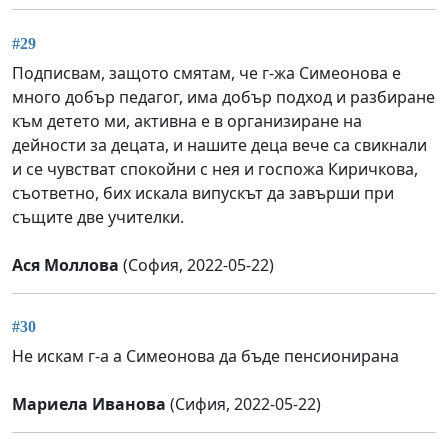
#29
Подписвам, защото смятам, че г-жа Симеонова е
много добър педагог, има добър подход и разбиране
към детето ми, активна е в организиране на
дейности за децата, и нашите деца вече са свикнали
и се чувстват спокойни с нея и госпожа Киричкова,
съответно, бих искала випускът да завърши при
същите две учителки.
Ася Моллова
(София, 2022-05-22)
#30
Не искам г-а а Симеонова да бъде пенсионирана
Мариела Иванова
(Сифия, 2022-05-22)