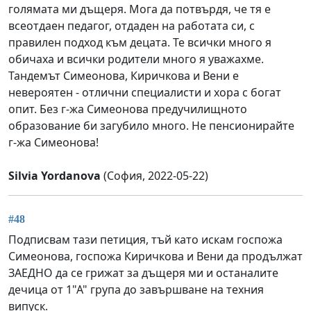
голямата ми дъщеря. Мога да потвърдя, че тя е
всеотдаен педагог, отдаден на работата си, с
правилен подход към децата. Те всички много я
обичаха и всички родители много я уважахме.
Тандемът Симеонова, Киричкова и Вени е
невероятен - отлични специалисти и хора с богат
опит. Без г-жа Симеонова предучилищното
образование би загубило много. Не пенсионирайте
г-жа Симеонова!
Silvia Yordanova
(София, 2022-05-22)
#48
Подписвам тази петиция, тъй като искам госпожа
Симеонова, госпожа Киричкова и Вени да продължат
ЗАЕДНО да се грижат за дъщеря ми и останалите
дечица от 1"А" група до завършване на техния
випуск.