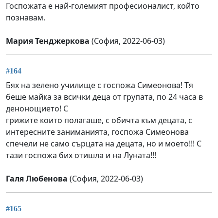
Госпожата е най-големият професионалист, който
познавам.
Мария Тенджеркова
(София, 2022-06-03)
#164
Бях на зелено училище с госпожа Симеонова! Тя
беше майка за всички деца от групата, по 24 часа в
денонощието! С
грижите които полагаше, с обичта към децата, с
интересните заниманията, госпожа Симеонова
спечели не само сърцата на децата, но и моето!!! С
тази госпожа бих отишла и на Луната!!!
Галя Любенова
(София, 2022-06-03)
#165