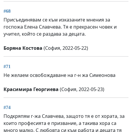
#68
Присъединявам се към изказаните мнения за
госпожа Елена Славчева. Тя е прекрасен човек и
учител, който се раздава за децата.
Боряна Костова
(София, 2022-05-22)
#71
Не желаем освобождаване на г-н жа Симеонова
Красимира Георгиева
(София, 2022-05-23)
#74
Подкряпям г-жа Славчева, защото тя е от хората, за
които професията е призвание, а такива хора са
много малко. С любовта си към работа и децата тя