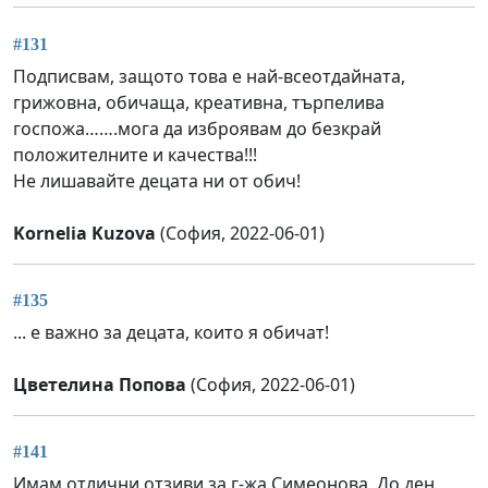
#131
Подписвам, защото това е най-всеотдайната,
грижовна, обичаща, креативна, търпелива
госпожа…….мога да изброявам до безкрай
положителните и качества!!!
Не лишавайте децата ни от обич!
Kornelia Kuzova
(София, 2022-06-01)
#135
... е важно за децата, които я обичат!
Цветелина Попова
(София, 2022-06-01)
#141
Имам отлични отзиви за г-жа Симеонова. До ден