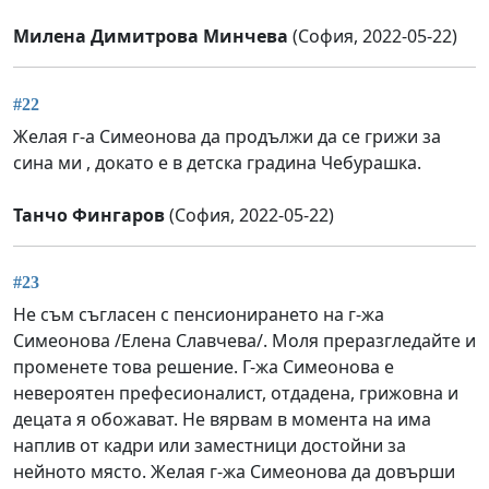
Милена Димитрова Минчева
(София, 2022-05-22)
#22
Желая г-а Симеонова да продължи да се грижи за
сина ми , докато е в детска градина Чебурашка.
Танчо Фингаров
(София, 2022-05-22)
#23
Не съм съгласен с пенсионирането на г-жа
Симеонова /Елена Славчева/. Моля преразгледайте и
променете това решение. Г-жа Симеонова е
невероятен префесионалист, отдадена, грижовна и
децата я обожават. Не вярвам в момента на има
наплив от кадри или заместници достойни за
нейното място. Желая г-жа Симеонова да довърши