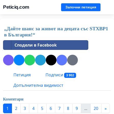
Peticiq.com
Започни петиция
„Дайте шанс за живот на децата със STXBP1
в България!“
Сподели в Facebook
Петиция
Подписи
3 902
Допълнителна видимост
Коментари
1
2
3
4
5
6
7
8
9
...
20
»