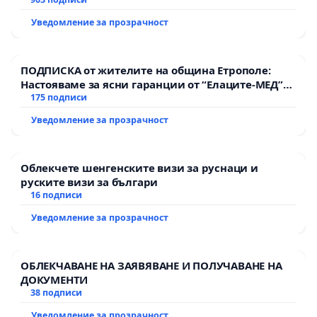
Уведомление за прозрачност
ПОДПИСКА от жителите на община Етрополе:
Настояваме за ясни гаранции от “Елаците-МЕД”
АД и от държавата, че ще се изпълнят всички
175 подписи
екологични норми!
Уведомление за прозрачност
Облекчете шенгенските визи за руснаци и
руските визи за българи
16 подписи
Уведомление за прозрачност
ОБЛЕКЧАВАНЕ НА ЗАЯВЯВАНЕ И ПОЛУЧАВАНЕ НА
ДОКУМЕНТИ
38 подписи
Уведомление за прозрачност