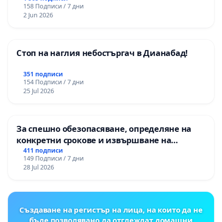
158 Подписи / 7 дни
2 Jun 2026
Стоп на наглия небостъргач в Дианабад!
351 подписи
154 Подписи / 7 дни
25 Jul 2026
За спешно обезопасяване, определяне на
конкретни срокове и извършване на
цялостна рехабилитация на
411 подписи
149 Подписи / 7 дни
републиканския път между пътен възел АМ
28 Jul 2026
„Тракия“ - гр. Ихтиман - с. Мирово - к.к.
Момин проход
Създаване на регистър на лица, на които да не
бъде позволявано да отглеждат домашни