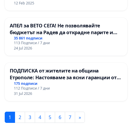
12 Feb 2025
АПЕЛ за ВЕТО СЕГА! Не позволявайте
бюджетът на Радев да открадне парите и
правата ни в тъмното
35 861 подписи
113 Подписи / 7 дни
24 Jul 2026
ПОДПИСКА от жителите на община
Етрополе: Настояваме за ясни гаранции от
“Елаците-МЕД” АД и от държавата, че ще се
175 подписи
112 Подписи / 7 дни
изпълнят всички екологични норми!
31 Jul 2026
1
2
3
4
5
6
7
»