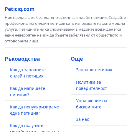
Peticiq.com
Ние предлагаме безплатен хостинг за онлайн петиции. Създайте
професионална онлайн петиция като използвате нашата мощна
услуга. Петициите ни са споменавани в медиите всеки ден и са
един невероятен начин да бъдете забелязани от обществото и
отговорните лица.
Ръководства
Още
Как да започнете
Започни петиция
онлайн петиция
Политика за
Как да напишете
поверителност
петиция?
Управление на
Как да популяризираме
бисквитките
една петиция?
За нас
Как да получите
медийно отразяване на