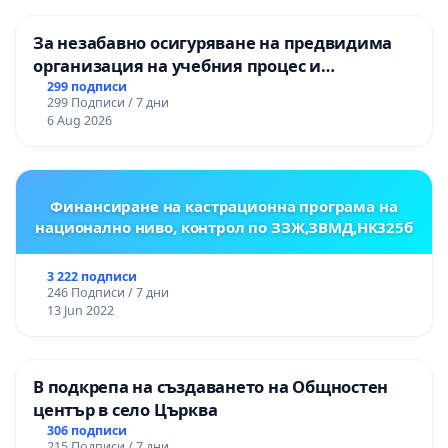
За незабавно осигуряване на предвидима
организация на учебния процес и
гарантиране на правото на равнопоставено
299 подписи
299 Подписи / 7 дни
и качествено образование на учениците от
6 Aug 2026
ОУ „Княз Александър I“ и Хуманитарна
гимназия „
Финансиране на кастрационна програма на
национално ниво, контрол по ЗЗЖ,ЗВМД,НК325б
3 222 подписи
246 Подписи / 7 дни
13 Jun 2022
В подкрепа на създаването на Общностен
център в село Църква
306 подписи
215 Подписи / 7 дни