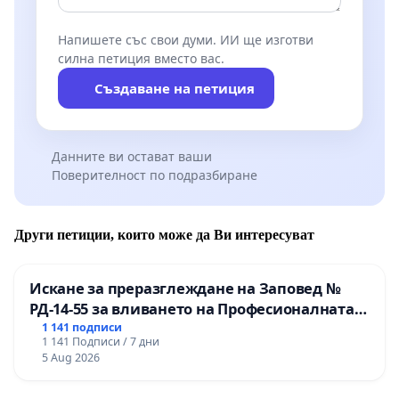
Напишете със свои думи. ИИ ще изготви
силна петиция вместо вас.
Създаване на петиция
Данните ви остават ваши
Поверителност по подразбиране
Други петиции, които може да Ви интересуват
Искане за преразглеждане на Заповед №
РД-14-55 за вливането на Професионалната
гимназия по промишлени технологии в
1 141 подписи
1 141 Подписи / 7 дни
Професионалната гимназия по икономика и
5 Aug 2026
мениджмънт – гр. Пазарджик