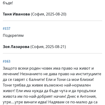
бъде!
Таня Иванова
(София, 2025-08-20)
#157
Подкрепям
Зоя Лазарова
(София, 2025-08-21)
#163
Защото всеки роден човек има право на живот и
лечение! Незнанието не дава право на институциите
да се гаврят с балните! Ели и Тони са мои близки!
Тони трябва да живее възможно най-нормален
живот! Ели има нужда да бъде чута и да продължи
живота им по-най-добрият начин! Днес е Антония,
утре....утре винаги идва! Надявам се по-малко да са