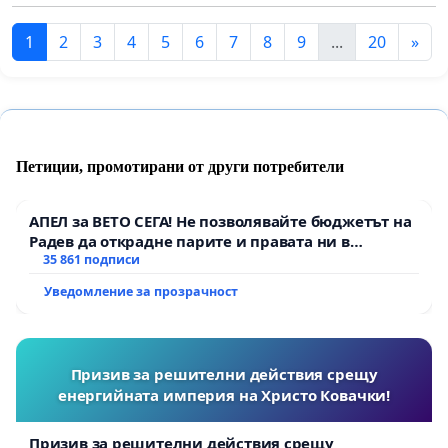
1
2
3
4
5
6
7
8
9
...
20
»
Петиции, промотирани от други потребители
АПЕЛ за ВЕТО СЕГА! Не позволявайте бюджетът на
Радев да открадне парите и правата ни в
тъмното
35 861 подписи
Уведомление за прозрачност
Призив за решителни действия срещу
енергийната империя на Христо Ковачки!
Призив за решителни действия срещу