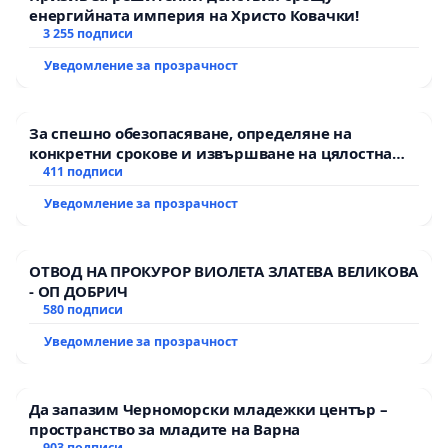
енергийната империя на Христо Ковачки!
3 255 подписи
Уведомление за прозрачност
За спешно обезопасяване, определяне на
конкретни срокове и извършване на цялостна
рехабилитация на републиканския път между
411 подписи
пътен възел АМ „Тракия“ - гр. Ихтиман - с.
Уведомление за прозрачност
Мирово - к.к. Момин проход
ОТВОД НА ПРОКУРОР ВИОЛЕТА ЗЛАТЕВА ВЕЛИКОВА
- ОП ДОБРИЧ
580 подписи
Уведомление за прозрачност
Да запазим Черноморски младежки център –
пространство за младите на Варна
903 подписи