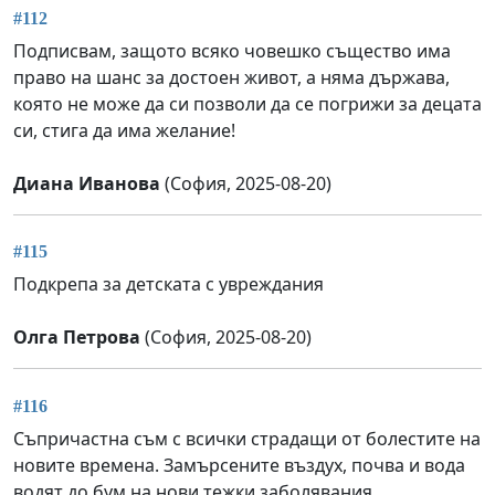
#112
Подписвам, защото всяко човешко същество има
право на шанс за достоен живот, а няма държава,
която не може да си позволи да се погрижи за децата
си, стига да има желание!
Диана Иванова
(София, 2025-08-20)
#115
Подкрепа за детската с увреждания
Олга Петрова
(София, 2025-08-20)
#116
Съпричастна съм с всички страдащи от болестите на
новите времена. Замърсените въздух, почва и вода
водят до бум на нови тежки заболявания.