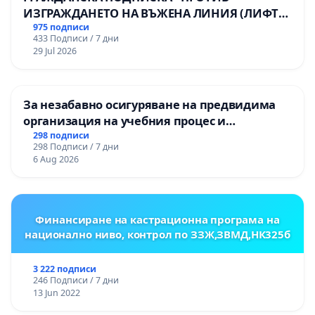
ИЗГРАЖДАНЕТО НА ВЪЖЕНА ЛИНИЯ (ЛИФТ)
НА ТЕРИТОРИЯТА НА ПРИРОДНА
975 подписи
433 Подписи / 7 дни
ЗАБЕЛЕЖИТЕЛНОСТ „ХЪЛМ НА
29 Jul 2026
ОСВОБОДИТЕЛИТЕ“ (БУНАРДЖИК)
За незабавно осигуряване на предвидима
организация на учебния процес и
гарантиране на правото на равнопоставено
298 подписи
298 Подписи / 7 дни
и качествено образование на учениците от
6 Aug 2026
ОУ „Княз Александър I“ и Хуманитарна
гимназия „
Финансиране на кастрационна програма на
национално ниво, контрол по ЗЗЖ,ЗВМД,НК325б
3 222 подписи
246 Подписи / 7 дни
13 Jun 2022