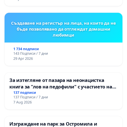
„Тракия“ - гр. Ихтиман - с. Мирово - к.к.
Момин проход
Създаване на регистър на лица, на които да не
бъде позволявано да отглеждат домашни
любимци
1 734 подписи
143 Подписи / 7 дни
29 Apr 2026
За изтегляне от пазара на неонацистка
книга за "лов на педофили" с участието на
деца
137 подписи
137 Подписи / 7 дни
7 Aug 2026
Изграждане на парк за Остромила и