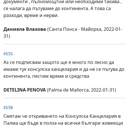
документи , пълномощтни или необходими такива ,
се налага да пътуваме до континента. А това са
разходи, време и нерви.
Даниела Влахова
(Санта Понса - Майорка, 2022-01-
31)
#155
Аз се подписвам защото ще е много по лесно да
имаме тук консулска канцелария и да не се пътува до
континента, пестим време и средства
DETELINA PENOVA
(Palma de Mallorca, 2022-01-31)
#159
Смятам че откриването на Консулска Канцелария в
Палма ще бъде в полза на всички българи живеещи