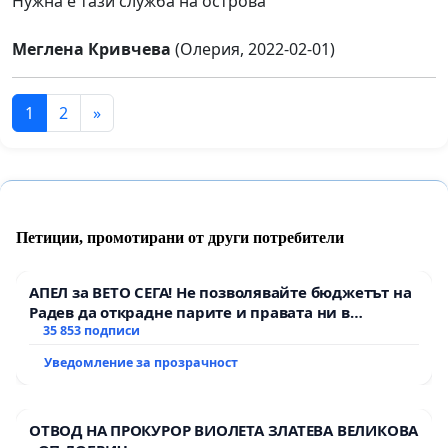
Нужна е тази служба на острова
Меглена Кривчева
(Олерия, 2022-02-01)
1
2
»
Петиции, промотирани от други потребители
АПЕЛ за ВЕТО СЕГА! Не позволявайте бюджетът на
Радев да открадне парите и правата ни в
тъмното
35 853 подписи
Уведомление за прозрачност
ОТВОД НА ПРОКУРОР ВИОЛЕТА ЗЛАТЕВА ВЕЛИКОВА