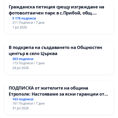
Гражданска петиция срещу изграждане на
фотоволтаичен парк в с.Прибой, общ.
Радомир
5 178 подписи
211 Подписи / 7 дни
1 Jul 2026
В подкрепа на създаването на Общностен
център в село Църква
263 подписи
173 Подписи / 7 дни
24 Jul 2026
ПОДПИСКА от жителите на община
Етрополе: Настояваме за ясни гаранции от
“Елаците-МЕД” АД и от държавата, че ще се
163 подписи
161 Подписи / 7 дни
изпълнят всички екологични норми!
31 Jul 2026