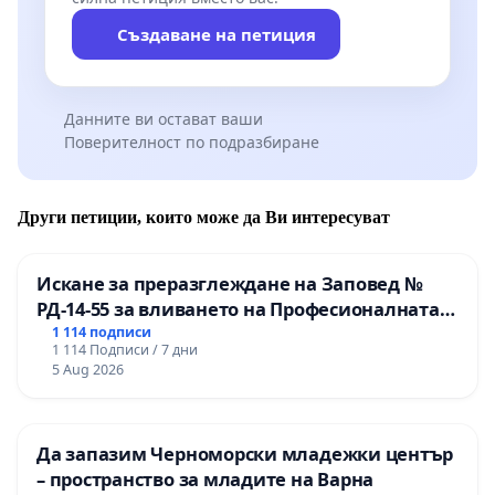
Създаване на петиция
Данните ви остават ваши
Поверителност по подразбиране
Други петиции, които може да Ви интересуват
Искане за преразглеждане на Заповед №
РД-14-55 за вливането на Професионалната
гимназия по промишлени технологии в
1 114 подписи
1 114 Подписи / 7 дни
Професионалната гимназия по икономика и
5 Aug 2026
мениджмънт – гр. Пазарджик
Да запазим Черноморски младежки център
– пространство за младите на Варна