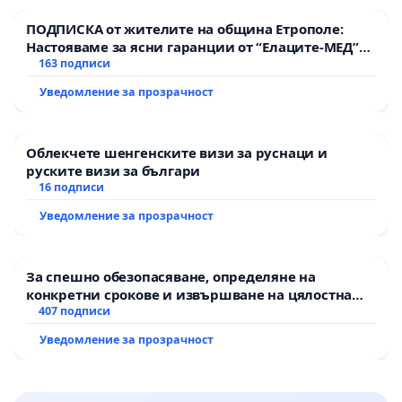
ПОДПИСКА от жителите на община Етрополе:
Настояваме за ясни гаранции от “Елаците-МЕД”
АД и от държавата, че ще се изпълнят всички
163 подписи
екологични норми!
Уведомление за прозрачност
Облекчете шенгенските визи за руснаци и
руските визи за българи
16 подписи
Уведомление за прозрачност
За спешно обезопасяване, определяне на
конкретни срокове и извършване на цялостна
рехабилитация на републиканския път между
407 подписи
пътен възел АМ „Тракия“ - гр. Ихтиман - с.
Уведомление за прозрачност
Мирово - к.к. Момин проход