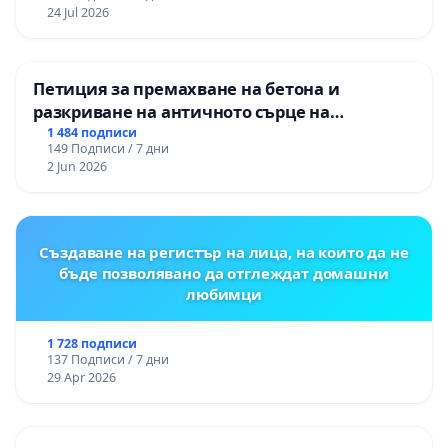
24 Jul 2026
Петиция за премахване на бетона и
разкриване на античното сърце на
Могиланската могила във Враца
1 484 подписи
149 Подписи / 7 дни
2 Jun 2026
Създаване на регистър на лица, на които да не
бъде позволявано да отглеждат домашни
любимци
1 728 подписи
137 Подписи / 7 дни
29 Apr 2026