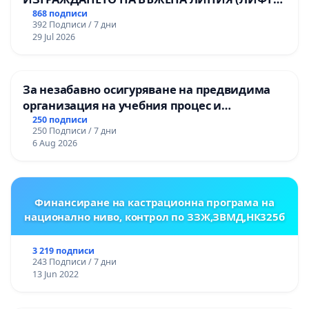
НА ТЕРИТОРИЯТА НА ПРИРОДНА
868 подписи
392 Подписи / 7 дни
ЗАБЕЛЕЖИТЕЛНОСТ „ХЪЛМ НА
29 Jul 2026
ОСВОБОДИТЕЛИТЕ“ (БУНАРДЖИК)
За незабавно осигуряване на предвидима
организация на учебния процес и
гарантиране на правото на равнопоставено
250 подписи
250 Подписи / 7 дни
и качествено образование на учениците от
6 Aug 2026
ОУ „Княз Александър I“ и Хуманитарна
гимназия „
Финансиране на кастрационна програма на
национално ниво, контрол по ЗЗЖ,ЗВМД,НК325б
3 219 подписи
243 Подписи / 7 дни
13 Jun 2022