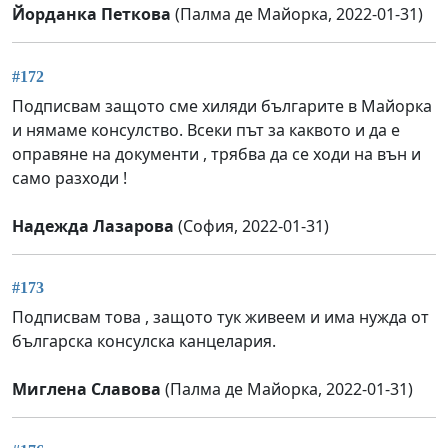
Йорданка Петкова
(Палма де Майорка, 2022-01-31)
#172
Подписвам защото сме хиляди българите в Майорка
и нямаме консулство. Всеки път за каквото и да е
оправяне на документи , трябва да се ходи на вън и
само разходи !
Надежда Лазарова
(София, 2022-01-31)
#173
Подписвам това , защото тук живеем и има нужда от
българска консулска канцелария.
Миглена Славова
(Палма де Майорка, 2022-01-31)