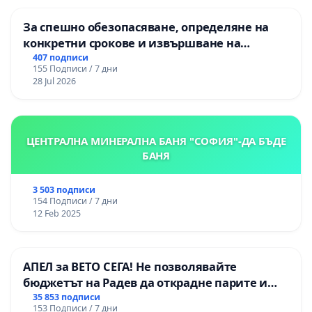
За спешно обезопасяване, определяне на
конкретни срокове и извършване на
цялостна рехабилитация на
407 подписи
155 Подписи / 7 дни
републиканския път между пътен възел АМ
28 Jul 2026
„Тракия“ - гр. Ихтиман - с. Мирово - к.к.
Момин проход
ЦЕНТРАЛНА МИНЕРАЛНА БАНЯ "СОФИЯ"-ДА БЪДЕ
БАНЯ
3 503 подписи
154 Подписи / 7 дни
12 Feb 2025
АПЕЛ за ВЕТО СЕГА! Не позволявайте
бюджетът на Радев да открадне парите и
правата ни в тъмното
35 853 подписи
153 Подписи / 7 дни