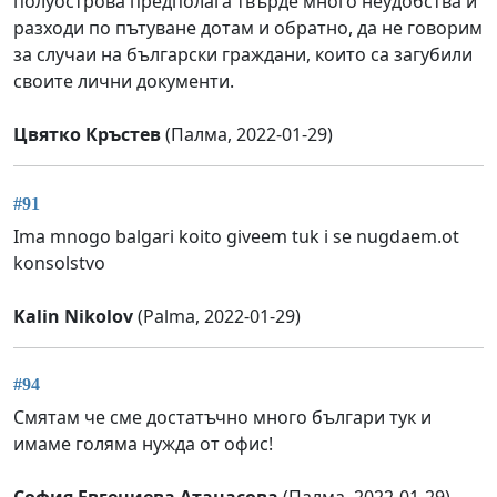
полуострова предполага твърде много неудобства и
разходи по пътуване дотам и обратно, да не говорим
за случаи на български граждани, които са загубили
своите лични документи.
Цвятко Кръстев
(Палма, 2022-01-29)
#91
Ima mnogo balgari koito giveem tuk i se nugdaem.ot
konsolstvo
Kalin Nikolov
(Palma, 2022-01-29)
#94
Смятам че сме достатъчно много българи тук и
имаме голяма нужда от офис!
София Евгениева Атанасова
(Палма, 2022-01-29)