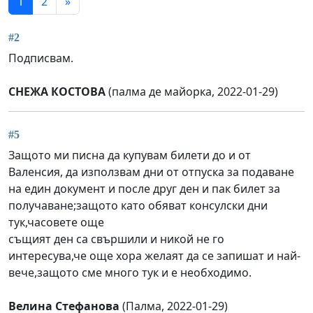
1
2
»
#2
Подписвам.
СНЕЖА КОСТОВА
(палма де майорка, 2022-01-29)
#5
Защото ми писна да купувам билети до и от
Валенсия, да използвам дни от отпуска за подаване
на един документ и после друг ден и пак билет за
получаване;защото като обяват консулски дни
тук,часовете още
същият ден са свършили и никой не го
интересува,че още хора желаят да се запишат и най-
вече,защото сме много тук и е необходимо.
Велина Стефанова
(Палма, 2022-01-29)