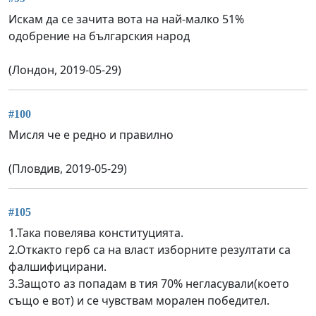
Искам да се зачита вота на най-малко 51%
одобрение на българския народ
(Лондон, 2019-05-29)
#100
Мисля че е редно и правилно
(Пловдив, 2019-05-29)
#105
1.Така повелява конституцията.
2.Откакто герб са на власт изборните резултати са
фалшифицирани.
3.Защото аз попадам в тия 70% негласували(което
също е вот) и се чувствам морален победител.