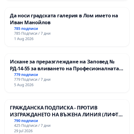
Да носи градската галерия в Лом името на
Иван Манойлов
785 подписи
785 Подписи / 7 дни
1 Aug 2026
Искане за преразглеждане на Заповед №
РД-14-55 за вливането на Професионалната
гимназия по промишлени технологии в
779 подписи
779 Подписи / 7 дни
Професионалната гимназия по икономика и
5 Aug 2026
мениджмънт – гр. Пазарджик
ГРАЖДАНСКА ПОДПИСКА - ПРОТИВ
ИЗГРАЖДАНЕТО НА ВЪЖЕНА ЛИНИЯ (ЛИФТ)
НА ТЕРИТОРИЯТА НА ПРИРОДНА
790 подписи
425 Подписи / 7 дни
ЗАБЕЛЕЖИТЕЛНОСТ „ХЪЛМ НА
29 Jul 2026