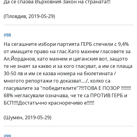
Да се спазва Върховния Закон на страната!!!
(Пловдив, 2019-05-29)
#98
На сегашните избори партията ГЕРБ спечели с 9,4%
от имащите право на глас.Като махнем гласовете за
Ал.Йорданов, като махнем и циганския вот, защото
те не знаят за какво и за кого гласуват, а им се плаща
30-50 лв и им се казва номера на бюлетината /
многото репортажи го доказват..../, колко са
гласувалите за "победителите"?!!!ТОВА Е ПОЗОР !!!!!!!!
68% негласували означава, че те са ПРОТИВ ГЕРБ и
БСП!!!!Достатъчно красноречиво е!!!!!!
(Шумен, 2019-05-29)
#99