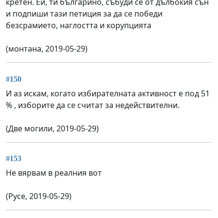
кретен. Ей, ти българино, събуди се от дълбокия сън
и подпиши тази петиция за да се победи
безсрамието, наглостта и корупцията
(монтана, 2019-05-29)
#150
И аз искам, когато избирателната активност е под 51
% , изборите да се считат за недействителни.
(Две могили, 2019-05-29)
#153
Не вярвам в реалния вот
(Русе, 2019-05-29)