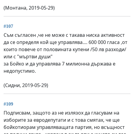
(Монтана, 2019-05-29)
#107
Съм съгласен ,че не може с такава ниска активност
да се определя кой ще управлява.... 600 000 гласа ,от
които повече от половината купени /50 лв разходи/
или с "мъртви души"
за Бойко и да управлява 7 милионна държава е
недопустимо.
(Сидни, 2019-05-29)
#109
Подписвам, защото аз не излязох да гласувам на
изборите за евродепутати и с това смятах, че ще
бойкотиорам управляващата партия, но всъщност