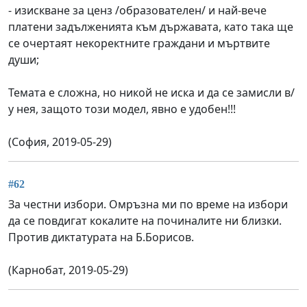
- изискване за ценз /образователен/ и най-вече
платени задълженията към държавата, като така ще
се очертаят некоректните граждани и мъртвите
души;
Темата е сложна, но никой не иска и да се замисли в/
у нея, защото този модел, явно е удобен!!!
(София, 2019-05-29)
#62
За честни избори. Омръзна ми по време на избори
да се повдигат кокалите на починалите ни близки.
Против диктатурата на Б.Борисов.
(Карнобат, 2019-05-29)