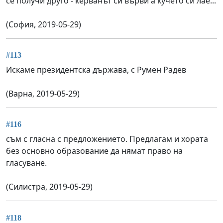
се получи друго - керванът си върви а кучето си лае...
(София, 2019-05-29)
#113
Искаме президентска държава, с Румен Радев
(Варна, 2019-05-29)
#116
съм с гласна с предложението. Предлагам и хората
без основно образование да нямат право на
гласуване.
(Силистра, 2019-05-29)
#118