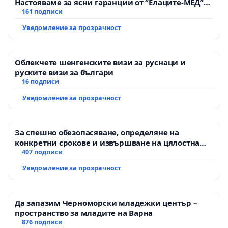
Настояваме за ясни гаранции от “Елаците-МЕД”
АД и от държавата, че ще се изпълнят всички
161 подписи
екологични норми!
Уведомление за прозрачност
Облекчете шенгенските визи за руснаци и
руските визи за българи
16 подписи
Уведомление за прозрачност
За спешно обезопасяване, определяне на
конкретни срокове и извършване на цялостна
рехабилитация на републиканския път между
407 подписи
пътен възел АМ „Тракия“ - гр. Ихтиман - с.
Уведомление за прозрачност
Мирово - к.к. Момин проход
Да запазим Черноморски младежки център –
пространство за младите на Варна
876 подписи