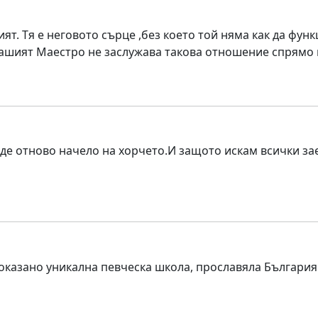
ят. Тя е неговото сърце ,без което той няма как да фун
Нашият Маестро не заслужава такова отношение спрямо 
е отново начело на хорчето.И защото искам всички зае
казано уникална певческа школа, прославяла България в