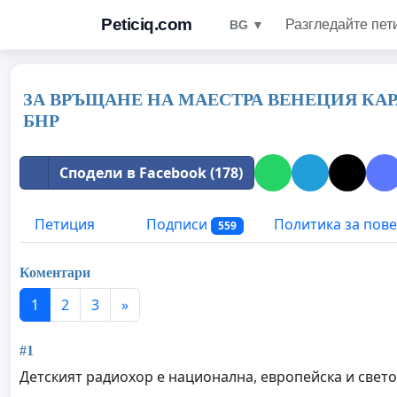
Peticiq.com
Разгледайте пет
BG ▼
ЗА ВРЪЩАНЕ НА МАЕСТРА ВЕНЕЦИЯ КА
БНР
Сподели в Facebook (178)
Петиция
Подписи
Политика за пов
559
Коментари
1
2
3
»
#1
Детският радиохор е национална, европейска и свет