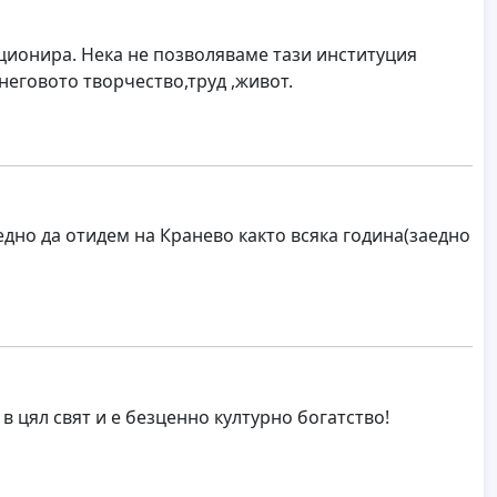
кционира. Нека не позволяваме тази институция
неговото творчество,труд ,живот.
дно да отидем на Кранево както всяка година(заедно
 цял свят и е безценно културно богатство!