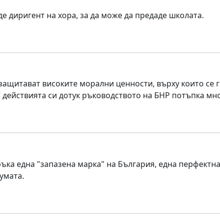
 диригент на хора, за да може да предаде школата.
защитават високите морални ценности, върху които се г
С действията си дотук ръководството на БНР потъпка мно
ка една "запазена марка" на България, една перфектна
умата.