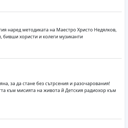
тия наред методиката на Маестро Христо Недялков,
и, бивши хористи и колеги музиканти
яна, за да стане без сътрсения и разочарования!
тта към мисията на живота й Детския радиохор към