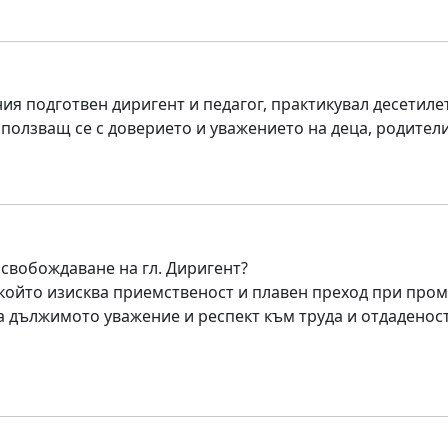
я подготвен диригент и педагог, практикувал десетиле
 ползващ се с доверието и уважението на деца, родител
освобождаване на гл. Диригент?
.,който изисква приемственост и плавен преход при пром
за дължимото уважение и респект към труда и отдаденос