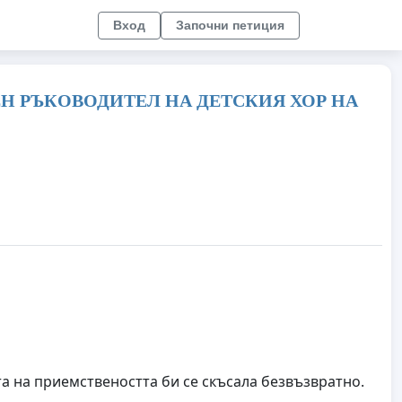
Вход
Започни петиция
Н РЪКОВОДИТЕЛ НА ДЕТСКИЯ ХОР НА
а на приемствеността би се скъсала безвъзвратно.