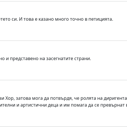
тето си. И това е казано много точно в петицията.
но и представено на засегнатите страни.
зи Хор, затова мога да потвърдя, че ролята на диригента
ителни и артистични деца и им помага да се превърнат 