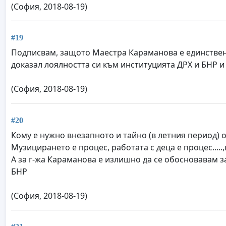
(София, 2018-08-19)
#19
Подписвам, защото Маестра Караманова е единствени
доказал лоялността си към институцията ДРХ и БНР и
(София, 2018-08-19)
#20
Кому е нужно внезапното и тайно (в летния период) 
Музицирането е процес, работата с деца е процес....
А за г-жа Караманова е излишно да се обосновавам 
БНР
(София, 2018-08-19)