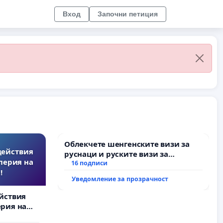
Вход
Започни петиция
Облекчете шенгенските визи за
действия
руснаци и руските визи за
перия на
българи
16 подписи
!
Уведомление за прозрачност
йствия
рия на