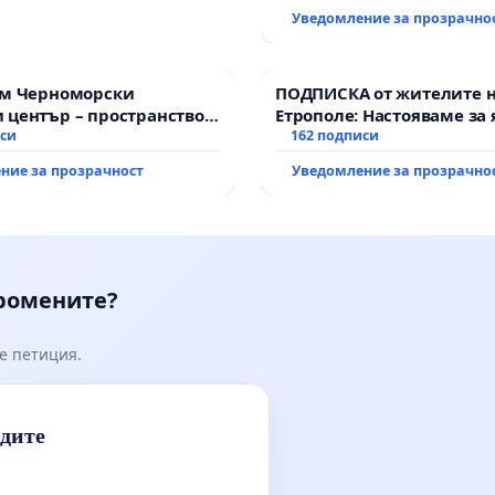
Уведомление за прозрачно
им Черноморски
ПОДПИСКА от жителите 
 център – пространство
Етрополе: Настояваме за 
е на Варна
иси
гаранции от “Елаците-МЕД
162 подписи
държавата, че ще се изп
ние за прозрачност
Уведомление за прозрачно
всички екологични норм
промените?
е петиция.
идите