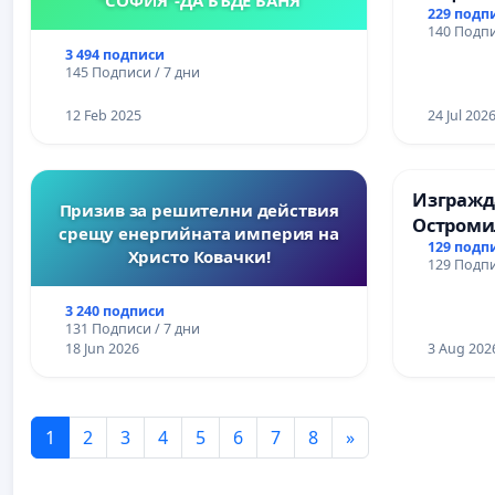
Църква
229 подп
140 Подпи
3 494 подписи
145 Подписи / 7 дни
12 Feb 2025
24 Jul 202
Изгражда
Призив за решителни действия
Остроми
срещу енергийната империя на
129 подп
Христо Ковачки!
129 Подпи
3 240 подписи
131 Подписи / 7 дни
18 Jun 2026
3 Aug 202
1
2
3
4
5
6
7
8
»