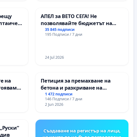
ОСВОБОДИТЕЛИТЕ“
(БУНАРДЖИК)
рещу
АПЕЛ за ВЕТО СЕГА! Не
олтаичен
позволявайте бюджетът на
 Радомир
Радев да открадне парите и
35 845 подписи
195 Подписи / 7 дни
правата ни в тъмното
24 Jul 2026
е на
Петиция за премахване на
тояваме
бетона и разкриване на
лаците-
античното сърце на
1 472 подписи
146 Подписи / 7 дни
а, че ще
Могиланската могила във
2 Jun 2026
Враца
„Руски“
Създаване на регистър на лица,
вдив
на които да не бъде позволявано