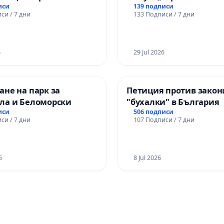
иси
139 подписи
си / 7 дни
133 Подписи / 7 дни
6
29 Jul 2026
не на парк за
Петиция против закон
ла и Беломорски
"бухалки" в България
иси
506 подписи
си / 7 дни
107 Подписи / 7 дни
6
8 Jul 2026