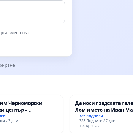
ция вместо вас.
збиране
зим Черноморски
Да носи градската гал
и център –
Лом името на Иван М
ство за младите на
иси
785 подписи
си / 7 дни
785 Подписи / 7 дни
6
1 Aug 2026