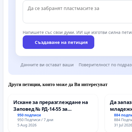
Напишете със свои думи. ИИ ще изготви силна пети
Създаване на петиция
Данните ви остават ваши
Поверителност по подра
Други петиции, които може да Ви интересуват
Искане за преразглеждане на
Да запа
Заповед № РД-14-55 за
младежк
вливането на
простран
950 подписи
884 подп
950 Подписи / 7 дни
884 Подпи
Професионалната гимназия по
Варна
5 Aug 2026
31 Jul 202
промишлени технологии в