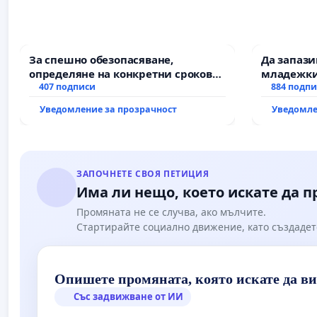
За спешно обезопасяване,
Да запаз
определяне на конкретни срокове
младежки
и извършване на цялостна
407 подписи
за младит
884 подп
рехабилитация на
Уведомление за прозрачност
Уведомле
републиканския път между пътен
възел АМ „Тракия“ - гр. Ихтиман - с.
Мирово - к.к. Момин проход
ЗАПОЧНЕТЕ СВОЯ ПЕТИЦИЯ
Има ли нещо, което искате да 
Промяната не се случва, ако мълчите.
Стартирайте социално движение, като създадет
Опишете промяната, която искате да в
Със задвижване от ИИ