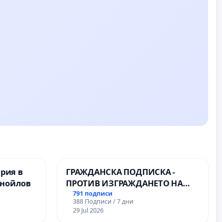
ерия в
ГРАЖДАНСКА ПОДПИСКА -
анойлов
ПРОТИВ ИЗГРАЖДАНЕТО НА
ВЪЖЕНА ЛИНИЯ (ЛИФТ) НА
791 подписи
388 Подписи / 7 дни
ТЕРИТОРИЯТА НА ПРИРОДНА
29 Jul 2026
ЗАБЕЛЕЖИТЕЛНОСТ „ХЪЛМ НА