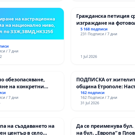
Гражданска петиция с
иране на кастрационна
изграждане на фотов
а на национално ниво,
парк в с.Прибой, общ.
5 168 подписи
л по ЗЗЖ,ЗВМД,НК325б
231 Подписи / 7 дни
дписи
си / 7 дни
2
1 Jul 2026
о обезопасяване,
ПОДПИСКА от жителит
яне на конкретни
община Етрополе: Нас
 и извършване на
за ясни гаранции от “Е
иси
162 подписи
си / 7 дни
162 Подписи / 7 дни
а рехабилитация на
МЕД” АД и от държават
6
31 Jul 2026
канския път между
се изпълнят всички
зел АМ „Тракия“ - гр.
екологични норми!
 с. Мирово - к.к.
па на създаването на
Да се преименува бул. 
роход
ен център в село
на бул. „Европа“ в Пло