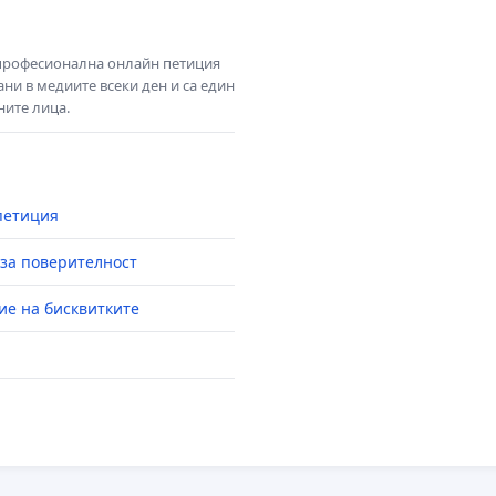
 професионална онлайн петиция
ни в медиите всеки ден и са един
ните лица.
петиция
за поверителност
ие на бисквитките