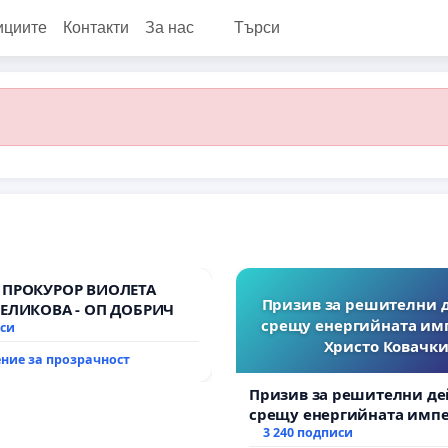
ициите
Контакти
За нас
Търси
 ПРОКУРОР ВИОЛЕТА
Призив за решителни 
ВЕЛИКОВА - ОП ДОБРИЧ
срещу енергийната им
иси
Христо Ковачки
ние за прозрачност
Призив за решителни де
срещу енергийната импе
Христо Ковачки!
3 240 подписи