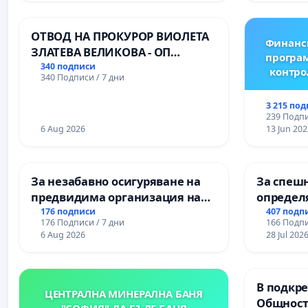
Професионалната гимназия по
икономика и мениджмънт – гр.
ОТВОД НА ПРОКУРОР ВИОЛЕТА
Пазарджик
Финанс
ЗЛАТЕВА ВЕЛИКОВА - ОП
програм
ДОБРИЧ
340 подписи
контро
340 Подписи / 7 дни
3 215 по
239 Подпи
6 Aug 2026
13 Jun 202
За незабавно осигуряване на
За спешн
предвидима организация на
определ
учебния процес и гарантиране
срокове
176 подписи
407 подп
176 Подписи / 7 дни
166 Подпи
на правото на равнопоставено
цялостн
6 Aug 2026
28 Jul 202
и качествено образование на
републи
учениците от ОУ „Княз
пътен въ
Александър I“ и Хуманитарна
Ихтиман -
В подкре
гимназия „
Момин п
ЦЕНТРАЛНА МИНЕРАЛНА БАНЯ
Общност
"СОФИЯ"-ДА БЪДЕ БАНЯ