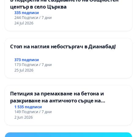
център в село Църква
335 подписи
244 Подписи / 7 дни
24 Jul 2026
Стоп на наглия небостъргач в Дианабад!
373 подписи
173 Подписи / 7 дни
25 Jul 2026
Петиция за премахване на бетона и
разкриване на античното сърце на
Могиланската могила във Враца
1 535 подписи
149 Подписи / 7 дни
2 Jun 2026