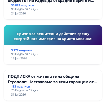
бюджетът на Радев да открадне парите и
правата ни в тъмното
35 883 подписи
90 Подписи / 7 дни
24 Jul 2026
Призив за решителни действия срещу
енергийната империя на Христо Ковачки!
3 272 подписи
90 Подписи / 7 дни
18 Jun 2026
ПОДПИСКА от жителите на община
Етрополе: Настояваме за ясни гаранции от
“Елаците-МЕД” АД и от държавата, че ще се
183 подписи
76 Подписи / 7 дни
изпълнят всички екологични норми!
31 Jul 2026