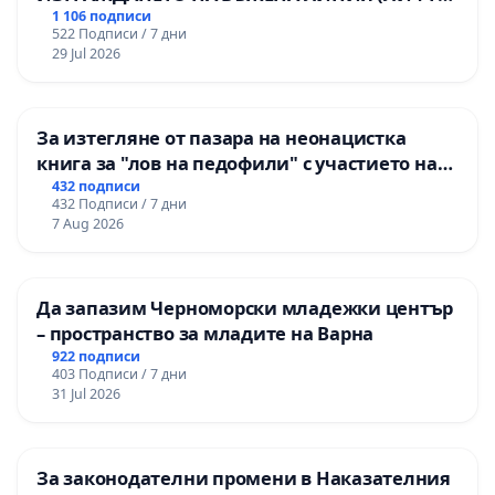
НА ТЕРИТОРИЯТА НА ПРИРОДНА
1 106 подписи
522 Подписи / 7 дни
ЗАБЕЛЕЖИТЕЛНОСТ „ХЪЛМ НА
29 Jul 2026
ОСВОБОДИТЕЛИТЕ“ (БУНАРДЖИК)
За изтегляне от пазара на неонацистка
книга за "лов на педофили" с участието на
деца
432 подписи
432 Подписи / 7 дни
7 Aug 2026
Да запазим Черноморски младежки център
– пространство за младите на Варна
922 подписи
403 Подписи / 7 дни
31 Jul 2026
За законодателни промени в Наказателния