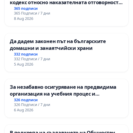
кодекс относно наказателната отговорност
на непълнолетните при особено тежки
365 подписи
365 Подписи / 7 дни
умишлени престъпления
8 Aug 2026
Да дадем законен път на българските
домашни и занаятчийски храни
332 подписи
332 Подписи / 7 дни
5 Aug 2026
За незабавно осигуряване на предвидима
организация на учебния процес и
гарантиране на правото на равнопоставено
326 подписи
326 Подписи / 7 дни
и качествено образование на учениците от
6 Aug 2026
ОУ „Княз Александър I“ и Хуманитарна
гимназия „
В подкрепа на създаването на Общностен