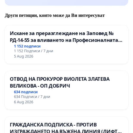
Други петиции, които може да Ви интересуват
Искане за преразглеждане на Заповед №
РД-14-55 за вливането на Професионалната
гимназия по промишлени технологии в
1 152 подписи
1 152 Подписи / 7 дни
Професионалната гимназия по икономика и
5 Aug 2026
мениджмънт – гр. Пазарджик
ОТВОД НА ПРОКУРОР ВИОЛЕТА ЗЛАТЕВА
ВЕЛИКОВА - ОП ДОБРИЧ
634 подписи
634 Подписи / 7 дни
6 Aug 2026
ГРАЖДАНСКА ПОДПИСКА - ПРОТИВ
ИЗГРАЖДАНЕТО НА ВЪЖЕНА ЛИНИЯ (ЛИФТ)