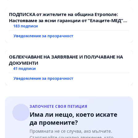
ПОДПИСКА от жителите на община Етрополе:
Настояваме за ясни гаранции от “Елаците-МЕД”
АД и от държавата, че ще се изпълнят всички
183 подписи
екологични норми!
Уведомление за прозрачност
ОБЛЕКЧАВАНЕ НА ЗАЯВЯВАНЕ И ПОЛУЧАВАНЕ НА
ДОКУМЕНТИ
41 подписи
Уведомление за прозрачност
ЗАПОЧНЕТЕ СВОЯ ПЕТИЦИЯ
Има ли нещо, което искате
да промените?
Промяната не се случва, ако мълчите.
Стартирайте социално движение, като