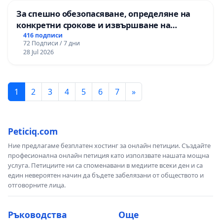
За спешно обезопасяване, определяне на
конкретни срокове и извършване на
цялостна рехабилитация на
416 подписи
72 Подписи / 7 дни
републиканския път между пътен възел АМ
28 Jul 2026
„Тракия“ - гр. Ихтиман - с. Мирово - к.к.
Момин проход
1
2
3
4
5
6
7
»
Peticiq.com
Ние предлагаме безплатен хостинг за онлайн петиции. Създайте
професионална онлайн петиция като използвате нашата мощна
услуга. Петициите ни са споменавани в медиите всеки ден и са
един невероятен начин да бъдете забелязани от обществото и
отговорните лица.
Ръководства
Още