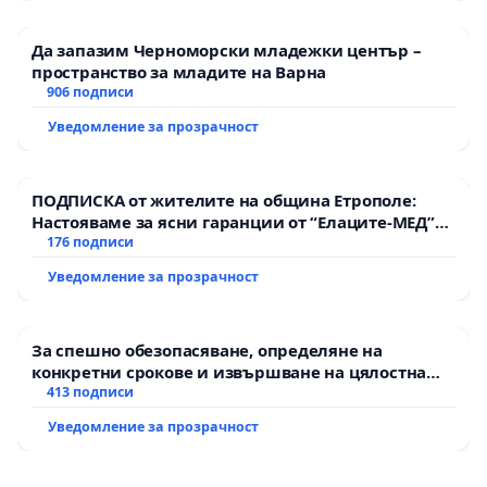
Да запазим Черноморски младежки център –
пространство за младите на Варна
906 подписи
Уведомление за прозрачност
ПОДПИСКА от жителите на община Етрополе:
Настояваме за ясни гаранции от “Елаците-МЕД”
АД и от държавата, че ще се изпълнят всички
176 подписи
екологични норми!
Уведомление за прозрачност
За спешно обезопасяване, определяне на
конкретни срокове и извършване на цялостна
рехабилитация на републиканския път между
413 подписи
пътен възел АМ „Тракия“ - гр. Ихтиман - с.
Уведомление за прозрачност
Мирово - к.к. Момин проход