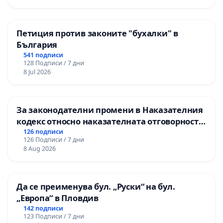
Петиция против законите "бухалки" в
България
541 подписи
128 Подписи / 7 дни
8 Jul 2026
За законодателни промени в Наказателния
кодекс относно наказателната отговорност
на непълнолетните при особено тежки
126 подписи
126 Подписи / 7 дни
умишлени престъпления
8 Aug 2026
Да се преименува бул. „Руски“ на бул.
„Европа“ в Пловдив
142 подписи
123 Подписи / 7 дни