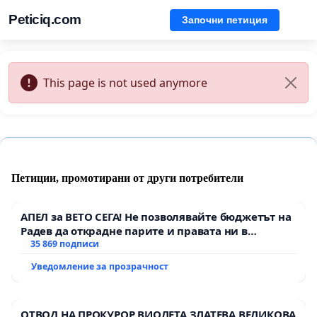
Peticiq.com
Започни петиция
This page is not used anymore
Петиции, промотирани от други потребители
АПЕЛ за ВЕТО СЕГА! Не позволявайте бюджетът на
Радев да открадне парите и правата ни в
тъмното
35 869 подписи
Уведомление за прозрачност
ОТВОД НА ПРОКУРОР ВИОЛЕТА ЗЛАТЕВА ВЕЛИКОВА