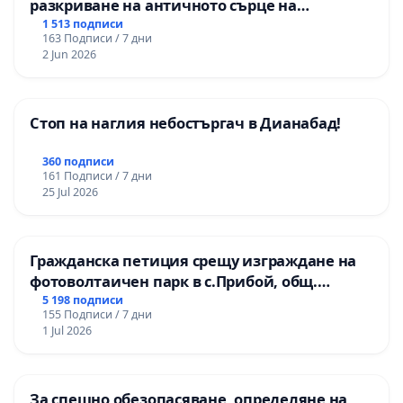
разкриване на античното сърце на
Могиланската могила във Враца
1 513 подписи
163 Подписи / 7 дни
2 Jun 2026
Стоп на наглия небостъргач в Дианабад!
360 подписи
161 Подписи / 7 дни
25 Jul 2026
Гражданска петиция срещу изграждане на
фотоволтаичен парк в с.Прибой, общ.
Радомир
5 198 подписи
155 Подписи / 7 дни
1 Jul 2026
За спешно обезопасяване, определяне на