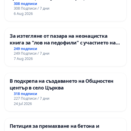
гарантиране на правото на равнопоставено
308 подписи
308 Подписи / 7 дни
и качествено образование на учениците от
6 Aug 2026
ОУ „Княз Александър I“ и Хуманитарна
гимназия „
За изтегляне от пазара на неонацистка
книга за "лов на педофили" с участието на
деца
249 подписи
249 Подписи / 7 дни
7 Aug 2026
В подкрепа на създаването на Общностен
център в село Църква
318 подписи
227 Подписи / 7 дни
24 Jul 2026
Петиция за премахване на бетона и