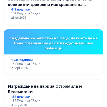
конкретни срокове и извършване на
цялостна рехабилитация на
413 подписи
151 Подписи / 7 дни
републиканския път между пътен възел АМ
28 Jul 2026
„Тракия“ - гр. Ихтиман - с. Мирово - к.к.
Момин проход
Създаване на регистър на лица, на които да не
бъде позволявано да отглеждат домашни
любимци
1 735 подписи
144 Подписи / 7 дни
29 Apr 2026
Изграждане на парк за Остромила и
Беломорски
137 подписи
137 Подписи / 7 дни
3 Aug 2026