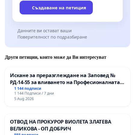
Създаване на петиция
Данните ви остават ваши
Поверителност по подразбиране
Други петиции, които може да Ви интересуват
Искане за преразглеждане на Заповед №
РД-14-55 за вливането на Професионалната
гимназия по промишлени технологии в
1 144 подписи
1 144 Подписи / 7 дни
Професионалната гимназия по икономика и
5 Aug 2026
мениджмънт – гр. Пазарджик
ОТВОД НА ПРОКУРОР ВИОЛЕТА ЗЛАТЕВА
ВЕЛИКОВА - ОП ДОБРИЧ
593 подписи