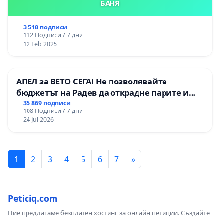
БАНЯ
3 518 подписи
112 Подписи / 7 дни
12 Feb 2025
АПЕЛ за ВЕТО СЕГА! Не позволявайте
бюджетът на Радев да открадне парите и
правата ни в тъмното
35 869 подписи
108 Подписи / 7 дни
24 Jul 2026
1
2
3
4
5
6
7
»
Peticiq.com
Ние предлагаме безплатен хостинг за онлайн петиции. Създайте