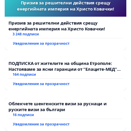
Призив за решителни действия срещу
енергийната империя на Христо Ковачки!
Призив за решителни действия срещу
енергийната империя на Христо Ковачки!
3 248 подписи
Уведомление за прозрачност
ПОДПИСКА от жителите на община Етрополе:
Настояваме за ясни гаранции от “Елаците-МЕД”
АД и от държавата, че ще се изпълнят всички
164 подписи
екологични норми!
Уведомление за прозрачност
Облекчете шенгенските визи за руснаци и
руските визи за българи
16 подписи
Уведомление за прозрачност