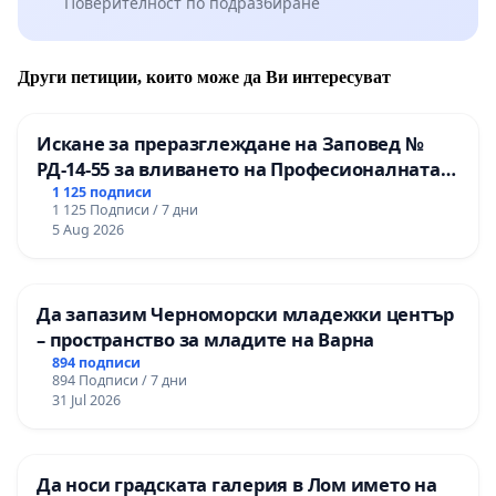
Поверителност по подразбиране
Други петиции, които може да Ви интересуват
Искане за преразглеждане на Заповед №
РД-14-55 за вливането на Професионалната
гимназия по промишлени технологии в
1 125 подписи
1 125 Подписи / 7 дни
Професионалната гимназия по икономика и
5 Aug 2026
мениджмънт – гр. Пазарджик
Да запазим Черноморски младежки център
– пространство за младите на Варна
894 подписи
894 Подписи / 7 дни
31 Jul 2026
Да носи градската галерия в Лом името на