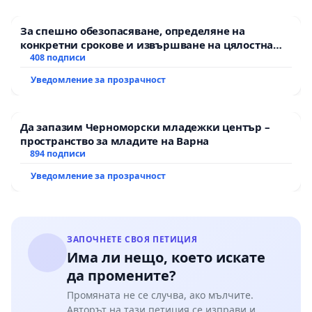
За спешно обезопасяване, определяне на
конкретни срокове и извършване на цялостна
рехабилитация на републиканския път между
408 подписи
пътен възел АМ „Тракия“ - гр. Ихтиман - с.
Уведомление за прозрачност
Мирово - к.к. Момин проход
Да запазим Черноморски младежки център –
пространство за младите на Варна
894 подписи
Уведомление за прозрачност
ЗАПОЧНЕТЕ СВОЯ ПЕТИЦИЯ
Има ли нещо, което искате
да промените?
Промяната не се случва, ако мълчите.
Авторът на тази петиция се изправи и