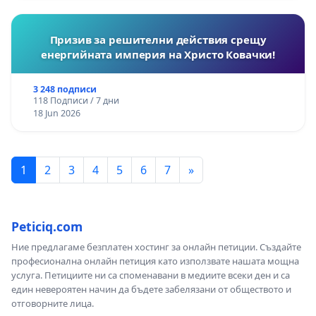
Призив за решителни действия срещу
енергийната империя на Христо Ковачки!
3 248 подписи
118 Подписи / 7 дни
18 Jun 2026
1
2
3
4
5
6
7
»
Peticiq.com
Ние предлагаме безплатен хостинг за онлайн петиции. Създайте
професионална онлайн петиция като използвате нашата мощна
услуга. Петициите ни са споменавани в медиите всеки ден и са
един невероятен начин да бъдете забелязани от обществото и
отговорните лица.