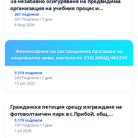
За незабавно осигуряване на предвидима
организация на учебния процес и
гарантиране на правото на равнопоставено
267 подписи
267 Подписи / 7 дни
и качествено образование на учениците от
6 Aug 2026
ОУ „Княз Александър I“ и Хуманитарна
гимназия „
Финансиране на кастрационна програма на
национално ниво, контрол по ЗЗЖ,ЗВМД,НК325б
3 219 подписи
243 Подписи / 7 дни
13 Jun 2022
Гражданска петиция срещу изграждане на
фотоволтаичен парк в с.Прибой, общ.
Радомир
5 179 подписи
197 Подписи / 7 дни
1 Jul 2026