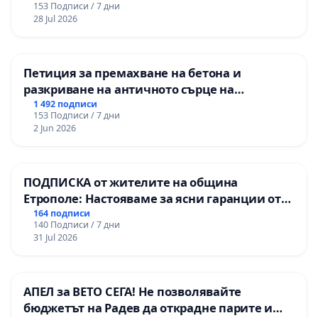
153 Подписи / 7 дни
републиканския път между пътен възел АМ
28 Jul 2026
„Тракия“ - гр. Ихтиман - с. Мирово - к.к.
Момин проход
Петиция за премахване на бетона и
разкриване на античното сърце на
Могиланската могила във Враца
1 492 подписи
153 Подписи / 7 дни
2 Jun 2026
ПОДПИСКА от жителите на община
Етрополе: Настояваме за ясни гаранции от
“Елаците-МЕД” АД и от държавата, че ще се
164 подписи
140 Подписи / 7 дни
изпълнят всички екологични норми!
31 Jul 2026
АПЕЛ за ВЕТО СЕГА! Не позволявайте
бюджетът на Радев да открадне парите и