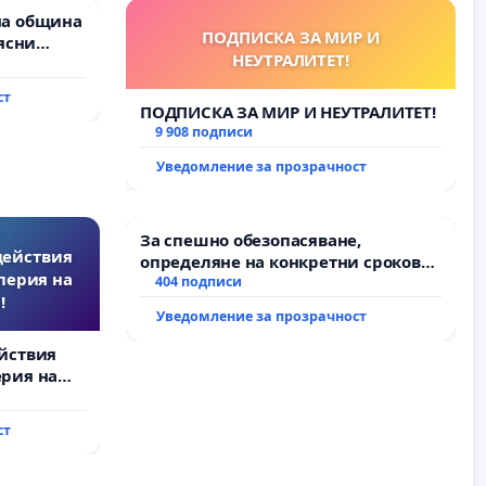
на община
ПОДПИСКА ЗА МИР И
ясни
НЕУТРАЛИТЕТ!
” АД и от
ълнят
ст
и!
ПОДПИСКА ЗА МИР И НЕУТРАЛИТЕТ!
9 908 подписи
Уведомление за прозрачност
За спешно обезопасяване,
действия
определяне на конкретни срокове
перия на
и извършване на цялостна
404 подписи
!
рехабилитация на
Уведомление за прозрачност
републиканския път между пътен
възел АМ „Тракия“ - гр. Ихтиман - с.
йствия
Мирово - к.к. Момин проход
рия на
ст