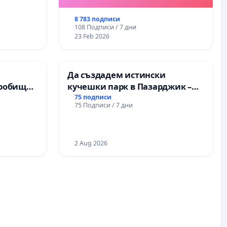
8 783 подписи
108 Подписи / 7 дни
23 Feb 2026
Да създадем истински
Гробищен
кучешки парк в Пазарджик –
а Плевен
място за хора и техните
75 подписи
75 Подписи / 7 дни
любимци
2 Aug 2026