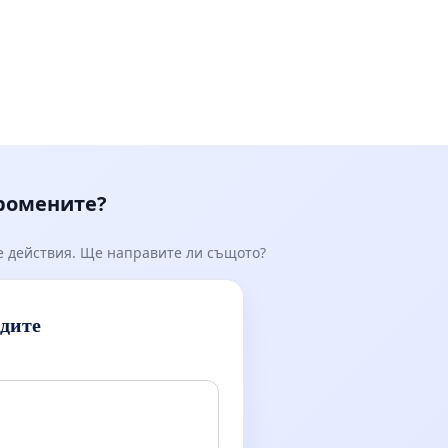
промените?
е действия. Ще направите ли същото?
идите