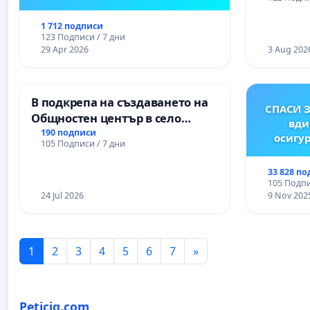
1 712 подписи
123 Подписи / 7 дни
29 Apr 2026
3 Aug 202
В подкрепа на създаването на
СПАСИ З
Общностен център в село
вди
Църква
190 подписи
осигур
105 Подписи / 7 дни
33 828 п
105 Подпи
24 Jul 2026
9 Nov 202
1
2
3
4
5
6
7
»
Peticiq.com