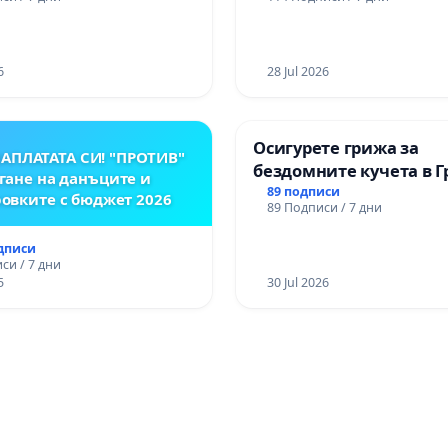
6
28 Jul 2026
Осигурете грижа за
АПЛАТАТА СИ! "ПРОТИВ"
бездомните кучета в 
гане на данъците и
парк „Чаира“ в общин
89 подписи
овките с бюджет 2026
89 Подписи / 7 дни
одписи
си / 7 дни
5
30 Jul 2026