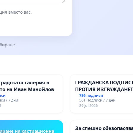
ция вместо вас.
збиране
градската галерия в
ГРАЖДАНСКА ПОДПИСК
то на Иван Манойлов
ПРОТИВ ИЗГРАЖДАНЕТ
ВЪЖЕНА ЛИНИЯ (ЛИФТ
иси
786 подписи
си / 7 дни
561 Подписи / 7 дни
ТЕРИТОРИЯТА НА ПРИ
6
29 Jul 2026
ЗАБЕЛЕЖИТЕЛНОСТ „Х
ОСВОБОДИТЕЛИТЕ“
(БУНАРДЖИК)
За спешно обезопасяв
иране на кастрационна