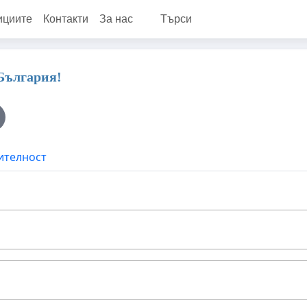
ициите
Контакти
За нас
Търси
България!
ителност