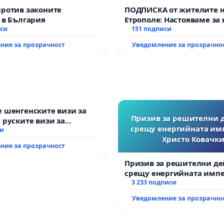
против законите
ПОДПИСКА от жителите 
 в България
Етрополе: Настояваме за 
иси
гаранции от “Елаците-МЕД
151 подписи
държавата, че ще се изп
ние за прозрачност
Уведомление за прозрачно
всички екологични норм
 шенгенските визи за
Призив за решителни 
 руските визи за
срещу енергийната им
си
Христо Ковачки
ние за прозрачност
Призив за решителни де
срещу енергийната импе
Христо Ковачки!
3 233 подписи
Уведомление за прозрачно