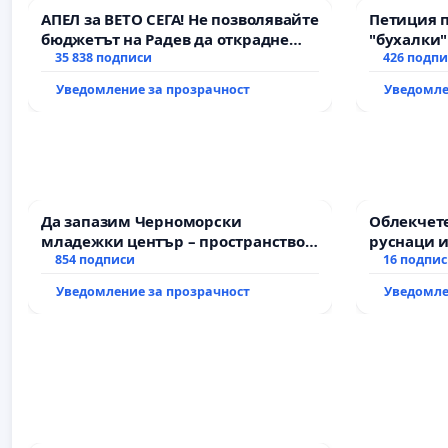
АПЕЛ за ВЕТО СЕГА! Не позволявайте
Петиция 
бюджетът на Радев да открадне
"бухалки"
парите и правата ни в тъмното
35 838 подписи
426 подп
Уведомление за прозрачност
Уведомле
Да запазим Черноморски
Облекчете
младежки център – пространство
руснаци и
за младите на Варна
854 подписи
българи
16 подпи
Уведомление за прозрачност
Уведомле