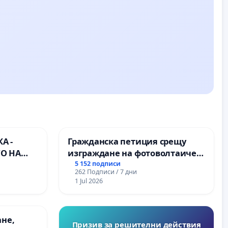
А -
Гражданска петиция срещу
О НА
изграждане на фотоволтаичен
) НА
парк в с.Прибой, общ. Радомир
5 152 подписи
262 Подписи / 7 дни
РОДНА
1 Jul 2026
ЪЛМ НА
ане,
Призив за решителни действия