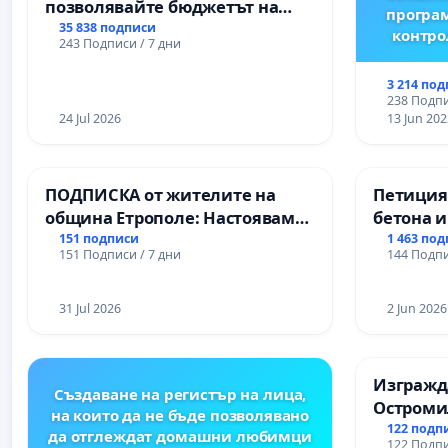
позволявайте бюджетът на
програм
Радев да открадне парите и
35 838 подписи
контро
243 Подписи / 7 дни
правата ни в тъмното
3 214 по
238 Подпи
24 Jul 2026
13 Jun 202
ПОДПИСКА от жителите на
Петиция
община Етрополе: Настояваме
бетона и
за ясни гаранции от “Елаците-
антично
151 подписи
1 463 по
151 Подписи / 7 дни
144 Подпи
МЕД” АД и от държавата, че ще
Могилан
се изпълнят всички
Враца
екологични норми!
31 Jul 2026
2 Jun 2026
Изгражда
Създаване на регистър на лица,
Остроми
на които да не бъде позволявано
122 подп
да отглеждат домашни любимци
122 Подпи