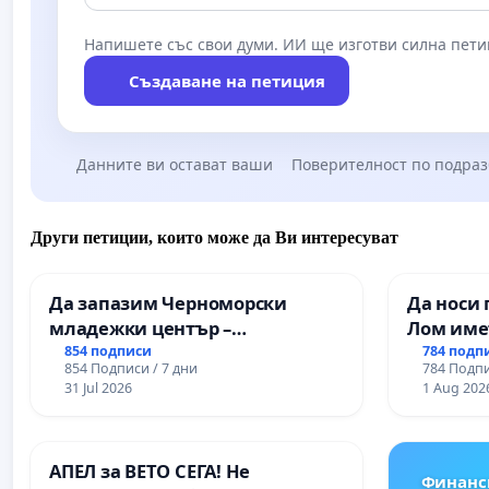
Напишете със свои думи. ИИ ще изготви силна пети
Създаване на петиция
Данните ви остават ваши
Поверителност по подра
Други петиции, които може да Ви интересуват
Да запазим Черноморски
Да носи 
младежки център –
Лом име
пространство за младите на
854 подписи
784 подп
854 Подписи / 7 дни
784 Подпи
Варна
31 Jul 2026
1 Aug 202
АПЕЛ за ВЕТО СЕГА! Не
Финанс