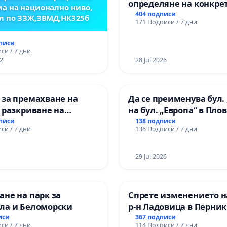
определяне на конкре
а на национално ниво,
срокове и извършване
404 подписи
л по ЗЗЖ,ЗВМД,НК325б
171 Подписи / 7 дни
цялостна рехабилитац
републиканския път 
дписи
пътен възел АМ „Тракия
си / 7 дни
2
Ихтиман - с. Мирово - к
28 Jul 2026
Момин проход
 за премахване на
Да се преименува бул. 
 разкриване на
на бул. „Европа“ в Пло
то сърце на
дписи
138 подписи
си / 7 дни
136 Подписи / 7 дни
ската могила във
29 Jul 2026
не на парк за
Спрете изменението н
ла и Беломорски
р-н Ладовица в Перник
иси
367 подписи
си / 7 дни
114 Подписи / 7 дни