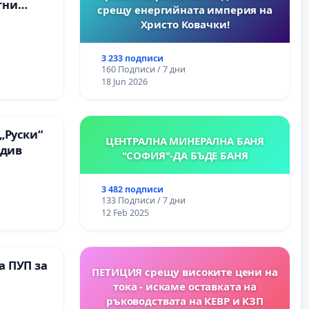
тни
срещу енергийната империя на
 на
Христо Ковачки!
ия на
между
3 233 подписи
“ - гр.
160 Подписи / 7 дни
.к.
18 Jun 2026
„Руски“
ЦЕНТРАЛНА МИНЕРАЛНА БАНЯ
вдив
"СОФИЯ"-ДА БЪДЕ БАНЯ
3 482 подписи
133 Подписи / 7 дни
12 Feb 2025
а ПУП за
ПЕТИЦИЯ срещу високите цени на
тока - искаме оставката на
ръководствата на КЕВР и КЗП