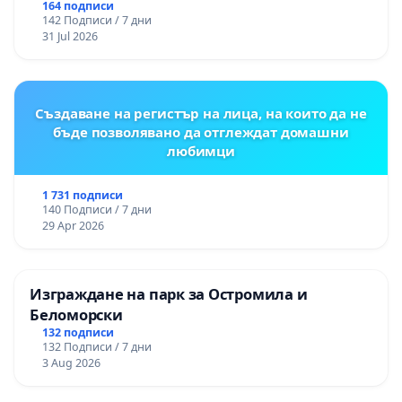
“Елаците-МЕД” АД и от държавата, че ще се
164 подписи
142 Подписи / 7 дни
изпълнят всички екологични норми!
31 Jul 2026
Създаване на регистър на лица, на които да не
бъде позволявано да отглеждат домашни
любимци
1 731 подписи
140 Подписи / 7 дни
29 Apr 2026
Изграждане на парк за Остромила и
Беломорски
132 подписи
132 Подписи / 7 дни
3 Aug 2026