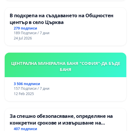
В подкрепа на създаването на Общностен
център в село Църква
279 подписи
189 Подписи / 7 дни
24 Jul 2026
ЦЕНТРАЛНА МИНЕРАЛНА БАНЯ "СОФИЯ"-ДА БЪДЕ
БАНЯ
3 506 подписи
157 Подписи / 7 дни
12 Feb 2025
За спешно обезопасяване, определяне на
конкретни срокове и извършване на
цялостна рехабилитация на
407 подписи