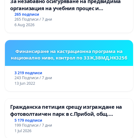
За незабавно осигуряване на предвидима
организация на учебния процес и
гарантиране на правото на равнопоставено
265 подписи
265 Подписи / 7 дни
и качествено образование на учениците от
6 Aug 2026
ОУ „Княз Александър I“ и Хуманитарна
гимназия „
Финансиране на кастрационна програма на
национално ниво, контрол по ЗЗЖ,ЗВМД,НК325б
3 219 подписи
243 Подписи / 7 дни
13 Jun 2022
Гражданска петиция срещу изграждане на
фотоволтаичен парк в с.Прибой, общ.
Радомир
5 179 подписи
199 Подписи / 7 дни
1 Jul 2026