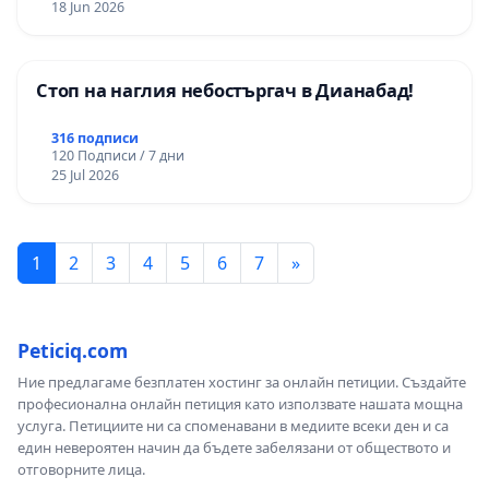
18 Jun 2026
Стоп на наглия небостъргач в Дианабад!
316 подписи
120 Подписи / 7 дни
25 Jul 2026
1
2
3
4
5
6
7
»
Peticiq.com
Ние предлагаме безплатен хостинг за онлайн петиции. Създайте
професионална онлайн петиция като използвате нашата мощна
услуга. Петициите ни са споменавани в медиите всеки ден и са
един невероятен начин да бъдете забелязани от обществото и
отговорните лица.