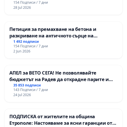
154 Подписи / 7 дни
републиканския път между пътен възел АМ
28 Jul 2026
„Тракия“ - гр. Ихтиман - с. Мирово - к.к.
Момин проход
Петиция за премахване на бетона и
разкриване на античното сърце на
Могиланската могила във Враца
1 492 подписи
154 Подписи / 7 дни
2 Jun 2026
АПЕЛ за ВЕТО СЕГА! Не позволявайте
бюджетът на Радев да открадне парите и
правата ни в тъмното
35 853 подписи
143 Подписи / 7 дни
24 Jul 2026
ПОДПИСКА от жителите на община
Етрополе: Настояваме за ясни гаранции от