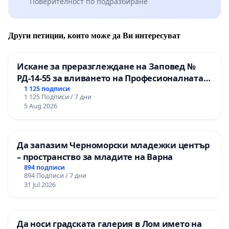
Поверителност по подразбиране
Други петиции, които може да Ви интересуват
Искане за преразглеждане на Заповед №
РД-14-55 за вливането на Професионалната
гимназия по промишлени технологии в
1 125 подписи
1 125 Подписи / 7 дни
Професионалната гимназия по икономика и
5 Aug 2026
мениджмънт – гр. Пазарджик
Да запазим Черноморски младежки център
– пространство за младите на Варна
894 подписи
894 Подписи / 7 дни
31 Jul 2026
Да носи градската галерия в Лом името на