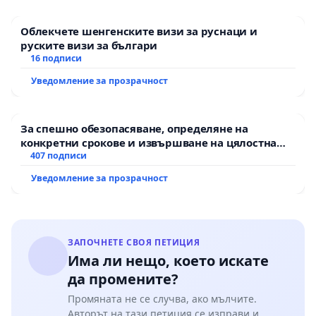
Облекчете шенгенските визи за руснаци и
руските визи за българи
16 подписи
Уведомление за прозрачност
За спешно обезопасяване, определяне на
конкретни срокове и извършване на цялостна
рехабилитация на републиканския път между
407 подписи
пътен възел АМ „Тракия“ - гр. Ихтиман - с.
Уведомление за прозрачност
Мирово - к.к. Момин проход
ЗАПОЧНЕТЕ СВОЯ ПЕТИЦИЯ
Има ли нещо, което искате
да промените?
Промяната не се случва, ако мълчите.
Авторът на тази петиция се изправи и