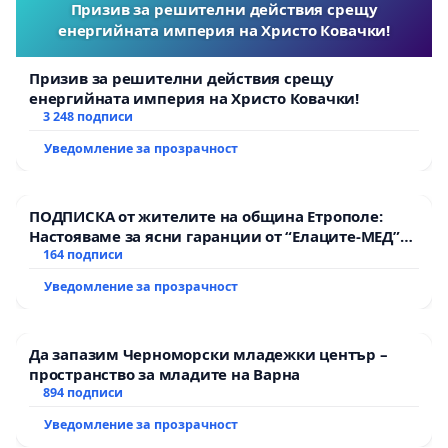
Призив за решителни действия срещу
енергийната империя на Христо Ковачки!
Призив за решителни действия срещу
енергийната империя на Христо Ковачки!
3 248 подписи
Уведомление за прозрачност
ПОДПИСКА от жителите на община Етрополе:
Настояваме за ясни гаранции от “Елаците-МЕД”
АД и от държавата, че ще се изпълнят всички
164 подписи
екологични норми!
Уведомление за прозрачност
Да запазим Черноморски младежки център –
пространство за младите на Варна
894 подписи
Уведомление за прозрачност