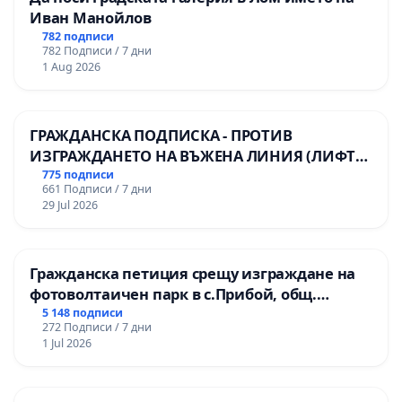
Иван Манойлов
782 подписи
782 Подписи / 7 дни
1 Aug 2026
ГРАЖДАНСКА ПОДПИСКА - ПРОТИВ
ИЗГРАЖДАНЕТО НА ВЪЖЕНА ЛИНИЯ (ЛИФТ)
НА ТЕРИТОРИЯТА НА ПРИРОДНА
775 подписи
661 Подписи / 7 дни
ЗАБЕЛЕЖИТЕЛНОСТ „ХЪЛМ НА
29 Jul 2026
ОСВОБОДИТЕЛИТЕ“ (БУНАРДЖИК)
Гражданска петиция срещу изграждане на
фотоволтаичен парк в с.Прибой, общ.
Радомир
5 148 подписи
272 Подписи / 7 дни
1 Jul 2026