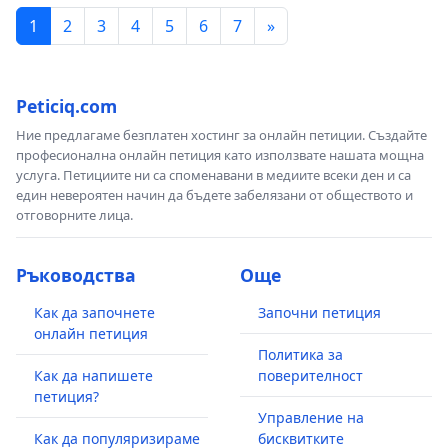
1
2
3
4
5
6
7
»
Peticiq.com
Ние предлагаме безплатен хостинг за онлайн петиции. Създайте
професионална онлайн петиция като използвате нашата мощна
услуга. Петициите ни са споменавани в медиите всеки ден и са
един невероятен начин да бъдете забелязани от обществото и
отговорните лица.
Ръководства
Още
Как да започнете
Започни петиция
онлайн петиция
Политика за
Как да напишете
поверителност
петиция?
Управление на
Как да популяризираме
бисквитките