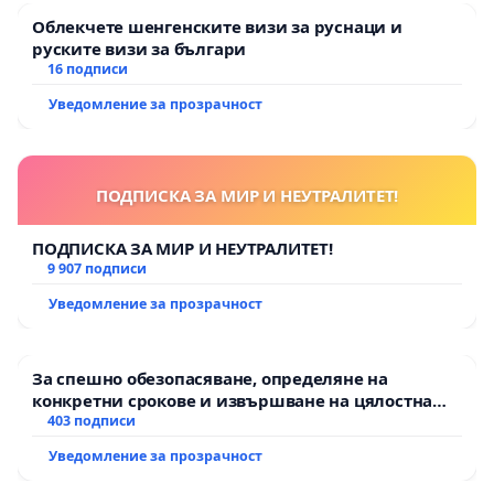
Облекчете шенгенските визи за руснаци и
руските визи за българи
16 подписи
Уведомление за прозрачност
ПОДПИСКА ЗА МИР И НЕУТРАЛИТЕТ!
ПОДПИСКА ЗА МИР И НЕУТРАЛИТЕТ!
9 907 подписи
Уведомление за прозрачност
За спешно обезопасяване, определяне на
конкретни срокове и извършване на цялостна
рехабилитация на републиканския път между
403 подписи
пътен възел АМ „Тракия“ - гр. Ихтиман - с.
Уведомление за прозрачност
Мирово - к.к. Момин проход