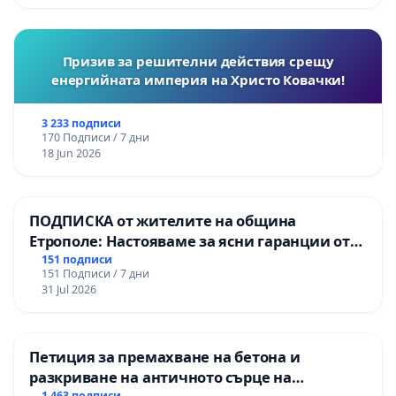
Момин проход
Призив за решителни действия срещу
енергийната империя на Христо Ковачки!
3 233 подписи
170 Подписи / 7 дни
18 Jun 2026
ПОДПИСКА от жителите на община
Етрополе: Настояваме за ясни гаранции от
“Елаците-МЕД” АД и от държавата, че ще се
151 подписи
151 Подписи / 7 дни
изпълнят всички екологични норми!
31 Jul 2026
Петиция за премахване на бетона и
разкриване на античното сърце на
1 463 подписи