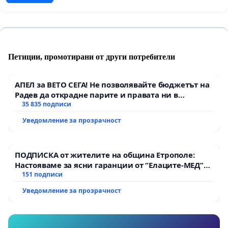
Петиции, промотирани от други потребители
АПЕЛ за ВЕТО СЕГА! Не позволявайте бюджетът на
Радев да открадне парите и правата ни в
тъмното
35 835 подписи
Уведомление за прозрачност
ПОДПИСКА от жителите на община Етрополе:
Настояваме за ясни гаранции от “Елаците-МЕД”
АД и от държавата, че ще се изпълнят всички
151 подписи
екологични норми!
Уведомление за прозрачност