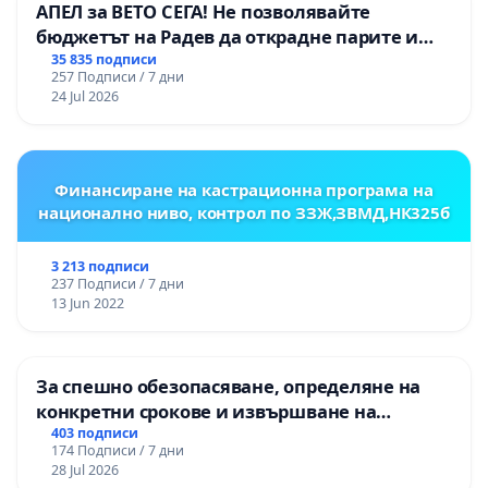
АПЕЛ за ВЕТО СЕГА! Не позволявайте
бюджетът на Радев да открадне парите и
правата ни в тъмното
35 835 подписи
257 Подписи / 7 дни
24 Jul 2026
Финансиране на кастрационна програма на
национално ниво, контрол по ЗЗЖ,ЗВМД,НК325б
3 213 подписи
237 Подписи / 7 дни
13 Jun 2022
За спешно обезопасяване, определяне на
конкретни срокове и извършване на
цялостна рехабилитация на
403 подписи
174 Подписи / 7 дни
републиканския път между пътен възел АМ
28 Jul 2026
„Тракия“ - гр. Ихтиман - с. Мирово - к.к.