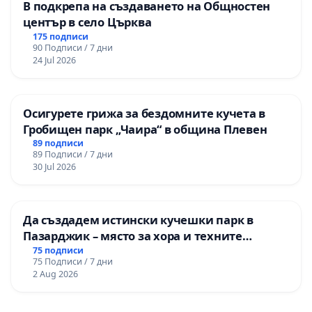
В подкрепа на създаването на Общностен
център в село Църква
175 подписи
90 Подписи / 7 дни
24 Jul 2026
Осигурете грижа за бездомните кучета в
Гробищен парк „Чаира“ в община Плевен
89 подписи
89 Подписи / 7 дни
30 Jul 2026
Да създадем истински кучешки парк в
Пазарджик – място за хора и техните
любимци
75 подписи
75 Подписи / 7 дни
2 Aug 2026