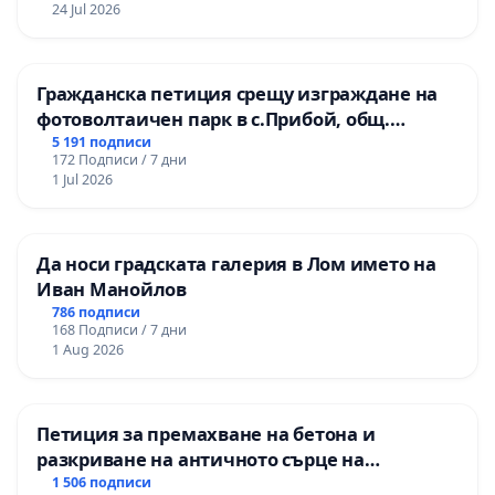
24 Jul 2026
Гражданска петиция срещу изграждане на
фотоволтаичен парк в с.Прибой, общ.
Радомир
5 191 подписи
172 Подписи / 7 дни
1 Jul 2026
Да носи градската галерия в Лом името на
Иван Манойлов
786 подписи
168 Подписи / 7 дни
1 Aug 2026
Петиция за премахване на бетона и
разкриване на античното сърце на
Могиланската могила във Враца
1 506 подписи