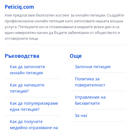
Peticiq.com
Ние предлагаме безплатен хостинг за онлайн петиции. Създайте
професионална онлайн петиция като използвате нашата мощна
услуга. Петициите ни са споменавани в медиите всеки ден и са
един невероятен начин да бъдете забелязани от обществото и
отговорните лица.
Ръководства
Още
Как да започнете
Започни петиция
онлайн петиция
Политика за
Как да напишете
поверителност
петиция?
Управление на
Как да популяризираме
бисквитките
една петиция?
За нас
Как да получите
медийно отразяване на