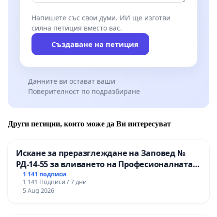
Напишете със свои думи. ИИ ще изготви
силна петиция вместо вас.
Създаване на петиция
Данните ви остават ваши
Поверителност по подразбиране
Други петиции, които може да Ви интересуват
Искане за преразглеждане на Заповед №
РД-14-55 за вливането на Професионалната
гимназия по промишлени технологии в
1 141 подписи
1 141 Подписи / 7 дни
Професионалната гимназия по икономика и
5 Aug 2026
мениджмънт – гр. Пазарджик