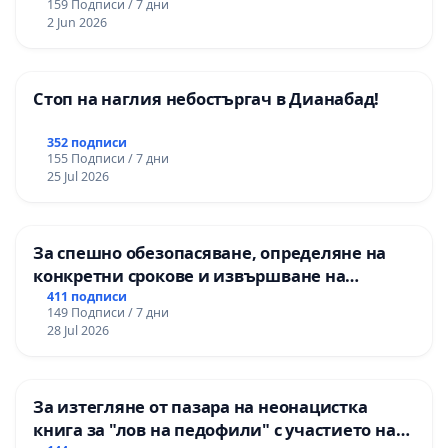
159 Подписи / 7 дни
2 Jun 2026
Стоп на наглия небостъргач в Дианабад!
352 подписи
155 Подписи / 7 дни
25 Jul 2026
За спешно обезопасяване, определяне на
конкретни срокове и извършване на
цялостна рехабилитация на
411 подписи
149 Подписи / 7 дни
републиканския път между пътен възел АМ
28 Jul 2026
„Тракия“ - гр. Ихтиман - с. Мирово - к.к.
Момин проход
За изтегляне от пазара на неонацистка
книга за "лов на педофили" с участието на