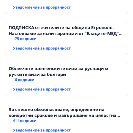
Уведомление за прозрачност
ПОДПИСКА от жителите на община Етрополе:
Настояваме за ясни гаранции от “Елаците-МЕД”
АД и от държавата, че ще се изпълнят всички
175 подписи
екологични норми!
Уведомление за прозрачност
Облекчете шенгенските визи за руснаци и
руските визи за българи
16 подписи
Уведомление за прозрачност
За спешно обезопасяване, определяне на
конкретни срокове и извършване на цялостна
рехабилитация на републиканския път между
411 подписи
пътен възел АМ „Тракия“ - гр. Ихтиман - с.
Уведомление за прозрачност
Мирово - к.к. Момин проход