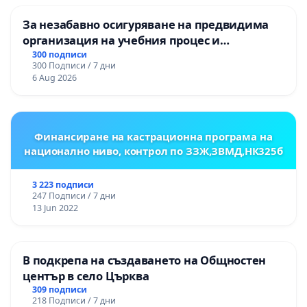
За незабавно осигуряване на предвидима
организация на учебния процес и
гарантиране на правото на равнопоставено
300 подписи
300 Подписи / 7 дни
и качествено образование на учениците от
6 Aug 2026
ОУ „Княз Александър I“ и Хуманитарна
гимназия „
Финансиране на кастрационна програма на
национално ниво, контрол по ЗЗЖ,ЗВМД,НК325б
3 223 подписи
247 Подписи / 7 дни
13 Jun 2022
В подкрепа на създаването на Общностен
център в село Църква
309 подписи
218 Подписи / 7 дни