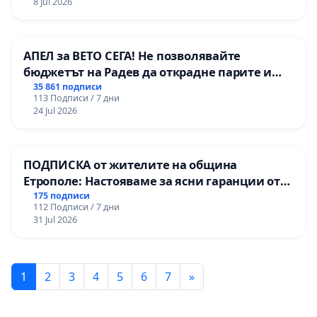
8 Jul 2026
АПЕЛ за ВЕТО СЕГА! Не позволявайте
бюджетът на Радев да открадне парите и
правата ни в тъмното
35 861 подписи
113 Подписи / 7 дни
24 Jul 2026
ПОДПИСКА от жителите на община
Етрополе: Настояваме за ясни гаранции от
“Елаците-МЕД” АД и от държавата, че ще се
175 подписи
112 Подписи / 7 дни
изпълнят всички екологични норми!
31 Jul 2026
1
2
3
4
5
6
7
»