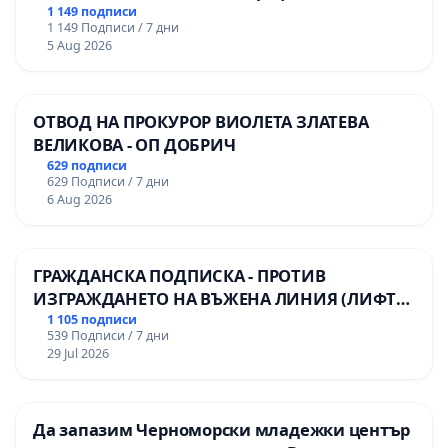
гимназия по промишлени технологии в
1 149 подписи
1 149 Подписи / 7 дни
Професионалната гимназия по икономика и
5 Aug 2026
мениджмънт – гр. Пазарджик
ОТВОД НА ПРОКУРОР ВИОЛЕТА ЗЛАТЕВА
ВЕЛИКОВА - ОП ДОБРИЧ
629 подписи
629 Подписи / 7 дни
6 Aug 2026
ГРАЖДАНСКА ПОДПИСКА - ПРОТИВ
ИЗГРАЖДАНЕТО НА ВЪЖЕНА ЛИНИЯ (ЛИФТ)
НА ТЕРИТОРИЯТА НА ПРИРОДНА
1 105 подписи
539 Подписи / 7 дни
ЗАБЕЛЕЖИТЕЛНОСТ „ХЪЛМ НА
29 Jul 2026
ОСВОБОДИТЕЛИТЕ“ (БУНАРДЖИК)
Да запазим Черноморски младежки център