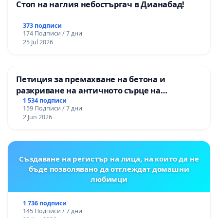
Стоп на наглия небостъргач в Дианабад!
373 подписи
174 Подписи / 7 дни
25 Jul 2026
Петиция за премахване на бетона и
разкриване на античното сърце на
Могиланската могила във Враца
1 534 подписи
159 Подписи / 7 дни
2 Jun 2026
Създаване на регистър на лица, на които да не
бъде позволявано да отглеждат домашни
любимци
1 736 подписи
145 Подписи / 7 дни