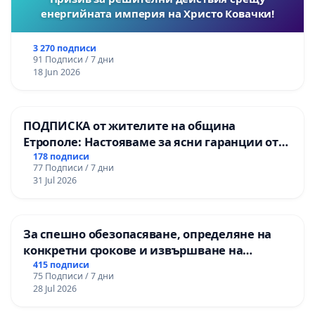
енергийната империя на Христо Ковачки!
3 270 подписи
91 Подписи / 7 дни
18 Jun 2026
ПОДПИСКА от жителите на община
Етрополе: Настояваме за ясни гаранции от
“Елаците-МЕД” АД и от държавата, че ще се
178 подписи
77 Подписи / 7 дни
изпълнят всички екологични норми!
31 Jul 2026
За спешно обезопасяване, определяне на
конкретни срокове и извършване на
цялостна рехабилитация на
415 подписи
75 Подписи / 7 дни
републиканския път между пътен възел АМ
28 Jul 2026
„Тракия“ - гр. Ихтиман - с. Мирово - к.к.
Момин проход