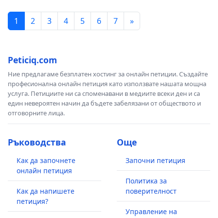
1
2
3
4
5
6
7
»
Peticiq.com
Ние предлагаме безплатен хостинг за онлайн петиции. Създайте
професионална онлайн петиция като използвате нашата мощна
услуга. Петициите ни са споменавани в медиите всеки ден и са
един невероятен начин да бъдете забелязани от обществото и
отговорните лица.
Ръководства
Още
Как да започнете
Започни петиция
онлайн петиция
Политика за
Как да напишете
поверителност
петиция?
Управление на