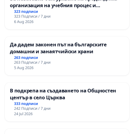
организация на учебния процес и
гарантиране на правото на равнопоставено
323 подписи
323 Подписи / 7 дни
и качествено образование на учениците от
6 Aug 2026
ОУ „Княз Александър I“ и Хуманитарна
гимназия „
Да дадем законен път на българските
домашни и занаятчийски храни
263 подписи
263 Подписи / 7 дни
5 Aug 2026
В подкрепа на създаването на Общностен
център в село Църква
333 подписи
242 Подписи / 7 дни
24 Jul 2026