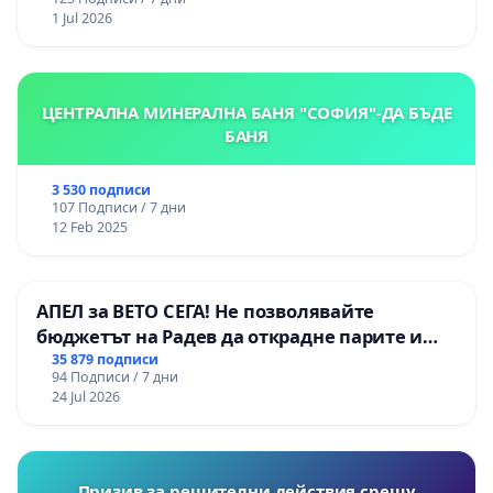
1 Jul 2026
ЦЕНТРАЛНА МИНЕРАЛНА БАНЯ "СОФИЯ"-ДА БЪДЕ
БАНЯ
3 530 подписи
107 Подписи / 7 дни
12 Feb 2025
АПЕЛ за ВЕТО СЕГА! Не позволявайте
бюджетът на Радев да открадне парите и
правата ни в тъмното
35 879 подписи
94 Подписи / 7 дни
24 Jul 2026
Призив за решителни действия срещу