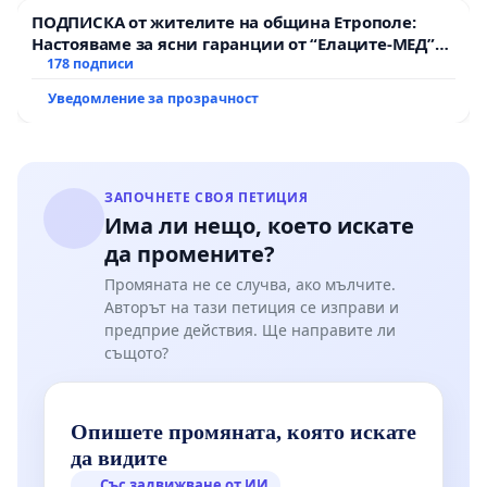
ПОДПИСКА от жителите на община Етрополе:
Настояваме за ясни гаранции от “Елаците-МЕД”
АД и от държавата, че ще се изпълнят всички
178 подписи
екологични норми!
Уведомление за прозрачност
ЗАПОЧНЕТЕ СВОЯ ПЕТИЦИЯ
Има ли нещо, което искате
да промените?
Промяната не се случва, ако мълчите.
Авторът на тази петиция се изправи и
предприе действия. Ще направите ли
същото?
Опишете промяната, която искате
да видите
Със задвижване от ИИ