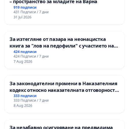
– пространство за младите на Варна
919 подписи
431 Подписи / 7 дни
31 Jul 2026
За изтегляне от пазара на неонацистка
книга за "лов на педофили" с участието на
деца
424 подписи
424 Подписи / 7 дни
7 Aug 2026
За законодателни промени в Наказателния
кодекс относно наказателната отговорност
на непълнолетните при особено тежки
333 подписи
333 Подписи / 7 дни
умишлени престъпления
8 Aug 2026
За незабавно осигуряване на предвидима