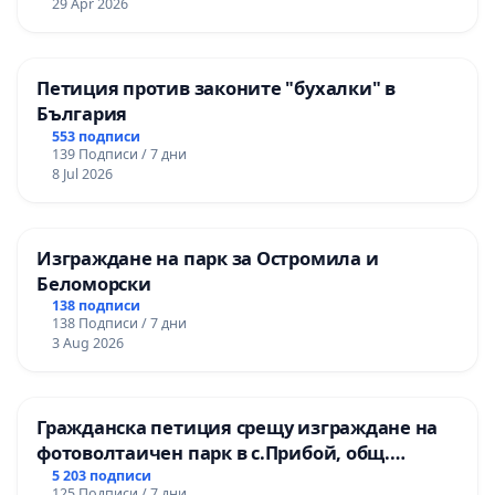
29 Apr 2026
Петиция против законите "бухалки" в
България
553 подписи
139 Подписи / 7 дни
8 Jul 2026
Изграждане на парк за Остромила и
Беломорски
138 подписи
138 Подписи / 7 дни
3 Aug 2026
Гражданска петиция срещу изграждане на
фотоволтаичен парк в с.Прибой, общ.
Радомир
5 203 подписи
125 Подписи / 7 дни