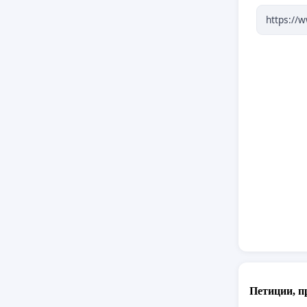
отг
Тази по
прозрач
Петиции, п