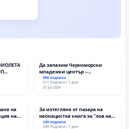
ВИОЛЕТА
Да запазим Черноморски
ОП
младежки център –
пространство за младите на
906 подписи
511 Подписи / 7 дни
Варна
31 Jul 2026
ване на
За изтегляне от пазара на
ция на
неонацистка книга за "лов на
антиране
педофили" с участието на деца
249 подписи
249 Подписи / 7 дни