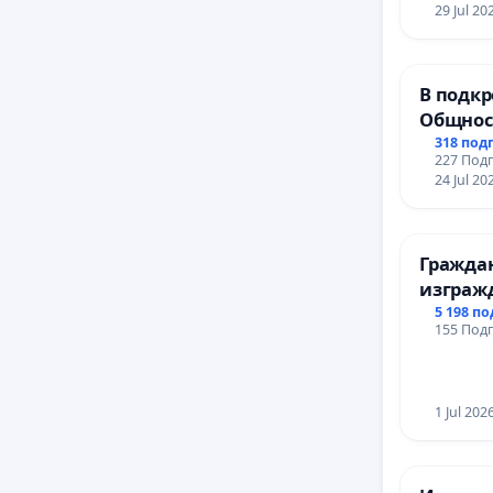
ТЕРИТО
29 Jul 20
ЗАБЕЛЕ
ОСВОБО
(БУНАР
В подкр
Общност
Църква
318 под
227 Подп
24 Jul 20
Гражда
изграж
парк в 
5 198 п
155 Подп
1 Jul 202