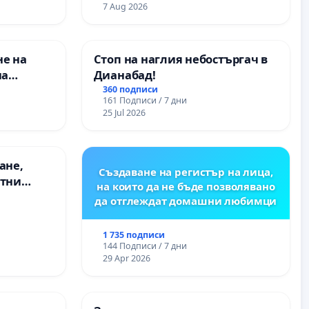
оставено
7 Aug 2026
ание на
з
нитарна
не на
Стоп на наглия небостъргач в
на
Дианабад!
360 подписи
161 Подписи / 7 дни
 във
25 Jul 2026
ане,
Създаване на регистър на лица,
етни
на които да не бъде позволявано
 на
да отглеждат домашни любимци
ция на
между
1 735 подписи
“ - гр.
144 Подписи / 7 дни
к.к.
29 Apr 2026