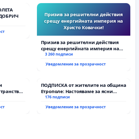
ОЛЕТА
Призив за решителни действия
 ДОБРИЧ
срещу енергийната империя на
Христо Ковачки!
ост
Призив за решителни действия
срещу енергийната империя на
Христо Ковачки!
3 260 подписи
Уведомление за прозрачност
и
ПОДПИСКА от жителите на община
транство
Етрополе: Настояваме за ясни
гаранции от “Елаците-МЕД” АД и от
176 подписи
държавата, че ще се изпълнят
ост
Уведомление за прозрачност
всички екологични норми!