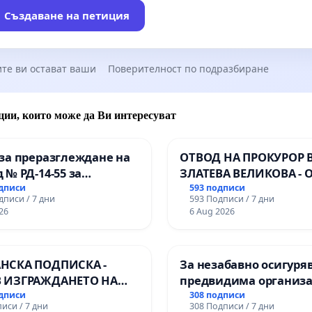
Създаване на петиция
те ви остават ваши
Поверителност по подразбиране
ции, които може да Ви интересуват
за преразглеждане на
ОТВОД НА ПРОКУРОР 
 № РД-14-55 за
ЗЛАТЕВА ВЕЛИКОВА - 
ето на
ДОБРИЧ
одписи
593 подписи
дписи / 7 дни
593 Подписи / 7 дни
ионалната гимназия по
26
6 Aug 2026
лени технологии в
ионалната гимназия по
ика и мениджмънт –
НСКА ПОДПИСКА -
За незабавно осигуря
арджик
 ИЗГРАЖДАНЕТО НА
предвидима организа
 ЛИНИЯ (ЛИФТ) НА
учебния процес и гар
одписи
308 подписи
иси / 7 дни
308 Подписи / 7 дни