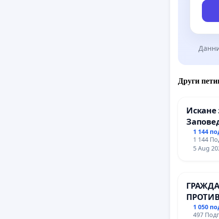
Данни
Други пети
Искане 
Заповед
вливан
1 144 п
1 144 По
Профес
5 Aug 20
промиш
Профес
иконом
ГРАЖДА
гр. Паз
ПРОТИВ
ВЪЖЕНА
1 050 п
497 Подп