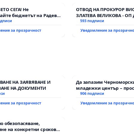
ВЕТО СЕГА! Не
ОТВОД НА ПРОКУРОР ВИ
айте бюджетът на Радев
ЗЛАТЕВА ВЕЛИКОВА - ОП
дне парите и правата ни в
одписи
593 подписи
ение за прозрачност
Уведомление за прозрачн
ВАНЕ НА ЗАЯВЯВАНЕ И
Да запазим Черноморск
АНЕ НА ДОКУМЕНТИ
младежки център – прос
иси
за младите на Варна
906 подписи
ение за прозрачност
Уведомление за прозрачн
о обезопасяване,
не на конкретни срокове