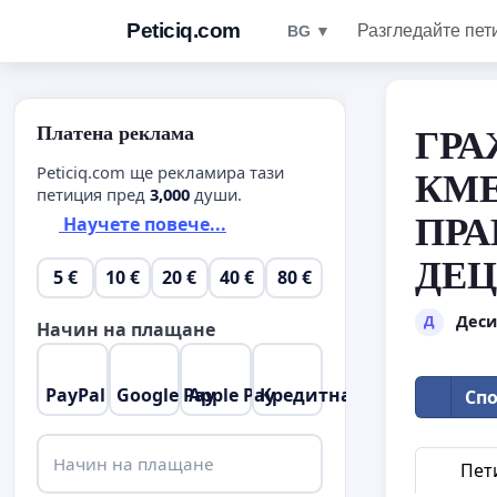
Peticiq.com
Разгледайте пет
BG ▼
Платена реклама
ГРА
Peticiq.com ще рекламира тази
КМЕ
петиция пред
3,000
души.
ПРА
Научете повече...
ДЕЦ
5 €
10 €
20 €
40 €
80 €
Деси
Д
Начин на плащане
PayPal
Google Pay
Apple Pay
Кредитна карта
Спо
Начин на плащане
Пет