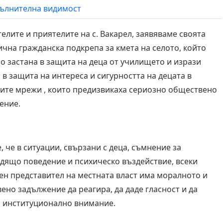
ълнителна видимост
телите и приятелите на с. Вакарел, заявяваме своята
ична гражданска подкрепа за кмета на селото, който
о застана в защита на деца от училището и изрази
 в защита на интереса и сигурността на децата в
ите мрежи , които предизвикаха сериозно обществено
ение.
, че в ситуации, свързани с деца, съмнение за
дящо поведение и психическо въздействие, всеки
ен представител на местната власт има моралното и
ено задължение да реагира, да даде гласност и да
 институционално внимание.