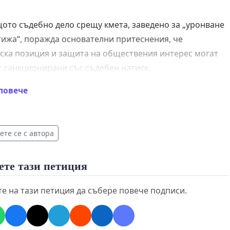
ото съдебно дело срещу кмета, заведено за „уронване
тижа“, поражда основателни притеснения, че
ска позиция и защита на обществения интерес могат
т санкционирани със съдебен натиск.
повече
одписка заявяваме, че:
те се с автора
крепяме правото на кмета да застава публично в
ете тази петиция
ита на децата и общността;
тояваме институциите да поставят благополучието на
е на тази петиция да събере повече подписи.
ата над личния престиж;
ваме, че общественият диалог и сигнализирането не
ва да бъдат наказвани, когато са водени от грижа и