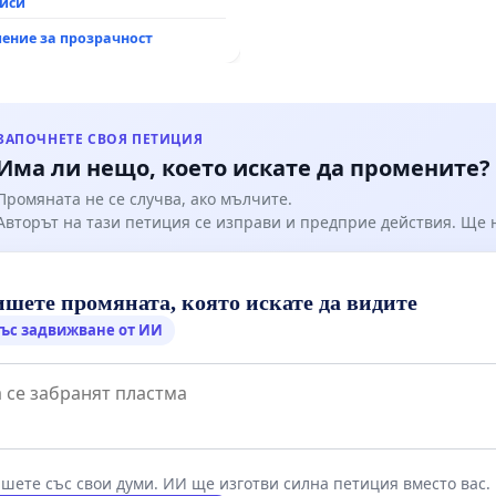
ване на цялостна
писи
итация на
ение за прозрачност
канския път между пътен
 „Тракия“ - гр. Ихтиман -
о - к.к. Момин проход
ЗАПОЧНЕТЕ СВОЯ ПЕТИЦИЯ
Има ли нещо, което искате да промените?
Промяната не се случва, ако мълчите.
Авторът на тази петиция се изправи и предприе действия. Ще
шете промяната, която искате да видите
ъс задвижване от ИИ
шете със свои думи. ИИ ще изготви силна петиция вместо вас.