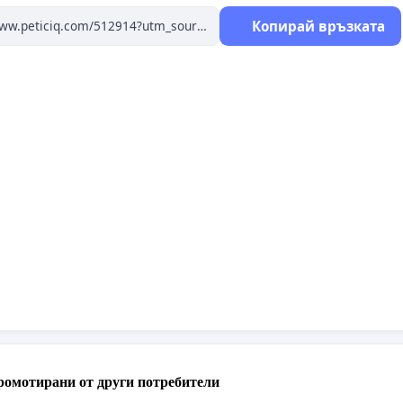
оворност.
Копирай връзката
дписка не цели обвинения, а защита на принципи –
ност, отговорност и безопасна среда за децата.
ромотирани от други потребители