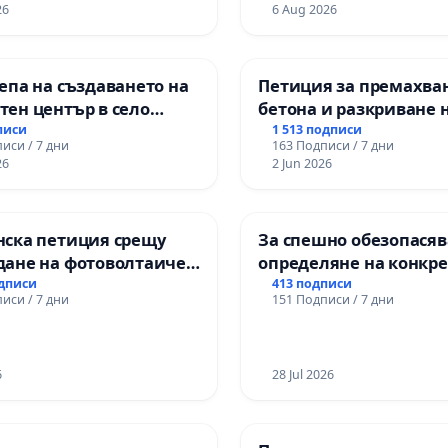
РИЯТА НА ПРИРОДНА
на правото на равноп
26
6 Aug 2026
ЖИТЕЛНОСТ „ХЪЛМ НА
и качествено образов
ДИТЕЛИТЕ“
учениците от ОУ „Кня
ДЖИК)
Александър I“ и Хума
епа на създаването на
Петиция за премахва
гимназия „
ен център в село
бетона и разкриване 
античното сърце на
писи
1 513 подписи
иси / 7 дни
163 Подписи / 7 дни
Могиланската могила
26
2 Jun 2026
Враца
нска петиция срещу
За спешно обезопасяв
дане на фотоволтаичен
определяне на конкр
с.Прибой, общ. Радомир
срокове и извършване
одписи
413 подписи
иси / 7 дни
151 Подписи / 7 дни
цялостна рехабилита
републиканския път 
пътен възел АМ „Тракия
6
Ихтиман - с. Мирово - 
28 Jul 2026
Момин проход