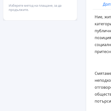
Доп
Изберете метод на плащане, за да
продължите.
Ние, жи
категор
публичн
позиция
социалн
притесн
Смятаме
неподхо
отговор
обществ
потърси