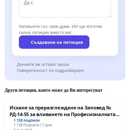
Напишете със свои думи. ИИ ще изготви
силна петиция вместо вас.
Създаване на петиция
Данните ви остават ваши
Поверителност по подразбиране
Други петиции, които може да Ви интересуват
Искане за преразглеждане на Заповед №
РД-14-55 за вливането на Професионалната
гимназия по промишлени технологии в
1 128 подписи
1 128 Подписи / 7 дни
Професионалната гимназия по икономика и