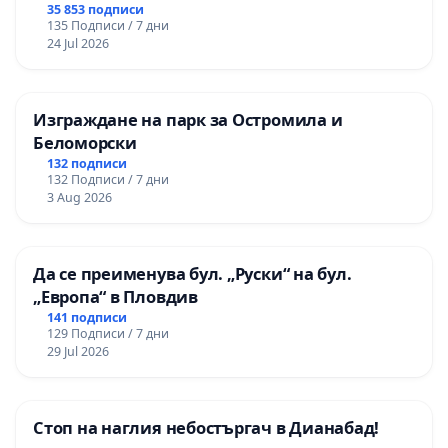
правата ни в тъмното
35 853 подписи
135 Подписи / 7 дни
24 Jul 2026
Изграждане на парк за Остромила и
Беломорски
132 подписи
132 Подписи / 7 дни
3 Aug 2026
Да се преименува бул. „Руски“ на бул.
„Европа“ в Пловдив
141 подписи
129 Подписи / 7 дни
29 Jul 2026
Стоп на наглия небостъргач в Дианабад!