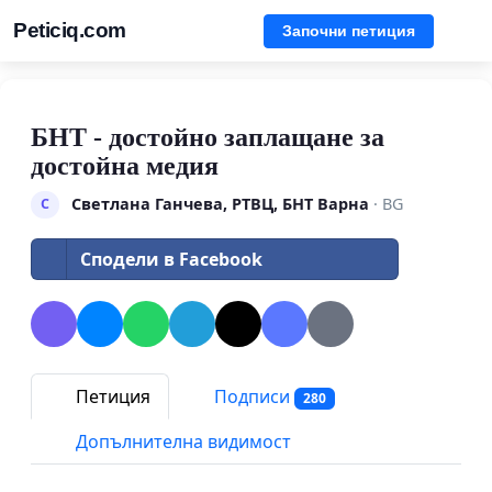
Peticiq.com
Започни петиция
БНТ - достойно заплащане за
достойна медия
Светлана Ганчева, РТВЦ, БНТ Варна
· BG
С
Сподели в Facebook
Петиция
Подписи
280
Допълнителна видимост