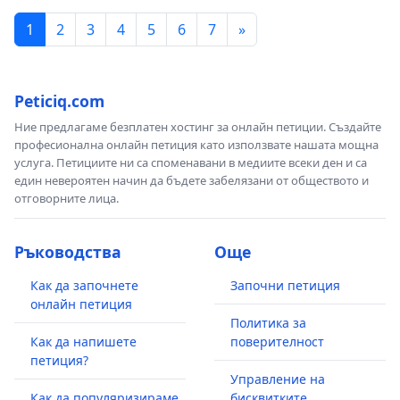
1
2
3
4
5
6
7
»
Peticiq.com
Ние предлагаме безплатен хостинг за онлайн петиции. Създайте
професионална онлайн петиция като използвате нашата мощна
услуга. Петициите ни са споменавани в медиите всеки ден и са
един невероятен начин да бъдете забелязани от обществото и
отговорните лица.
Ръководства
Още
Как да започнете
Започни петиция
онлайн петиция
Политика за
Как да напишете
поверителност
петиция?
Управление на
Как да популяризираме
бисквитките