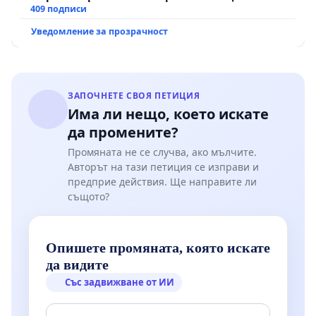
рехабилитация на републиканския път между
409 подписи
пътен възел АМ „Тракия“ - гр. Ихтиман - с.
Уведомление за прозрачност
Мирово - к.к. Момин проход
ЗАПОЧНЕТЕ СВОЯ ПЕТИЦИЯ
Има ли нещо, което искате
да промените?
Промяната не се случва, ако мълчите.
Авторът на тази петиция се изправи и
предприе действия. Ще направите ли
същото?
Опишете промяната, която искате
да видите
Със задвижване от ИИ