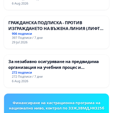
6 Aug 2026
ГРАЖДАНСКА ПОДПИСКА - ПРОТИВ
ИЗГРАЖДАНЕТО НА ВЪЖЕНА ЛИНИЯ (ЛИФТ)
НА ТЕРИТОРИЯТА НА ПРИРОДНА
906 подписи
397 Подписи / 7 дни
ЗАБЕЛЕЖИТЕЛНОСТ „ХЪЛМ НА
29 Jul 2026
ОСВОБОДИТЕЛИТЕ“ (БУНАРДЖИК)
За незабавно осигуряване на предвидима
организация на учебния процес и
гарантиране на правото на равнопоставено
272 подписи
272 Подписи / 7 дни
и качествено образование на учениците от
6 Aug 2026
ОУ „Княз Александър I“ и Хуманитарна
гимназия „
Финансиране на кастрационна програма на
национално ниво, контрол по ЗЗЖ,ЗВМД,НК325б