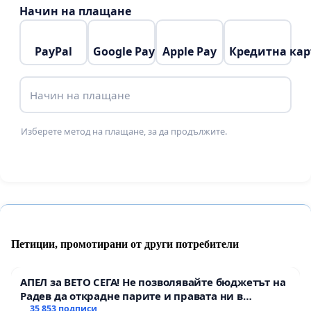
Начин на плащане
PayPal
Google Pay
Apple Pay
Кредитна кар
Начин на плащане
Изберете метод на плащане, за да продължите.
Петиции, промотирани от други потребители
АПЕЛ за ВЕТО СЕГА! Не позволявайте бюджетът на
Радев да открадне парите и правата ни в
тъмното
35 853 подписи