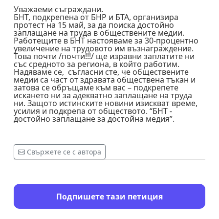
Уважаеми съграждани.
БНТ, подкрепена от БНР и БТА, организира
протест на 15 май, за да поиска достойно
заплащане на труда в обществените медии.
Работещите в БНТ настояваме за 30-процентно
увеличение на трудовото им възнаграждение.
Това почти /почти!!!/ ще изравни заплатите ни
със средното за региона, в който работим.
Надяваме се, съгласни сте, че обществените
медии са част от здравата обществена тъкан и
затова се обръщаме към вас – подкрепете
искането ни за адекватно заплащане на труда
ни. Защото истинските новини изискват време,
усилия и подкрепа от обществото. “БНТ -
достойно заплащане за достойна медия”.
Свържете се с автора
Подпишете тази петиция