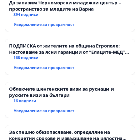
Да запазим Черноморски младежки център –
пространство за младите на Варна
894 подписи
Уведомление за прозрачност
ПОДПИСКА от жителите на община Етрополе:
Настояваме за ясни гаранции от “Елаците-МЕД”
АД и от държавата, че ще се изпълнят всички
168 подписи
екологични норми!
Уведомление за прозрачност
Облекчете шенгенските визи за руснаци и
руските визи за българи
16 подписи
Уведомление за прозрачност
За спешно обезопасяване, определяне на
конкретни срокове и извършване на цялостна