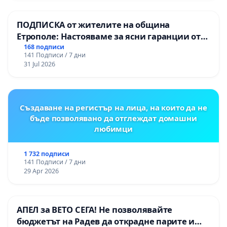
Момин проход
ПОДПИСКА от жителите на община
Етрополе: Настояваме за ясни гаранции от
“Елаците-МЕД” АД и от държавата, че ще се
168 подписи
141 Подписи / 7 дни
изпълнят всички екологични норми!
31 Jul 2026
Създаване на регистър на лица, на които да не
бъде позволявано да отглеждат домашни
любимци
1 732 подписи
141 Подписи / 7 дни
29 Apr 2026
АПЕЛ за ВЕТО СЕГА! Не позволявайте
бюджетът на Радев да открадне парите и