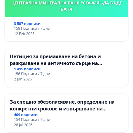
ЦЕНТРАЛНА МИНЕРАЛНА БАНЯ "СОФИЯ"-ДА БЪДЕ
БАНЯ
3 507 подписи
158 Подписи / 7 дни
12 Feb 2025
Петиция за премахване на бетона и
разкриване на античното сърце на
Могиланската могила във Враца
1 495 подписи
156 Подписи / 7 дни
2 Jun 2026
За спешно обезопасяване, определяне на
конкретни срокове и извършване на
цялостна рехабилитация на
409 подписи
154 Подписи / 7 дни
републиканския път между пътен възел АМ
28 Jul 2026
„Тракия“ - гр. Ихтиман - с. Мирово - к.к.