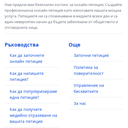
Ние предлагаме безплатен хостинг за онлайн петиции. Създайте
професионална онлайн петиция като използвате нашата мощна
услуга. Петициите ни са споменавани в медиите всеки ден и са
един невероятен начин да бъдете забелязани от обществото и
отговорните лица.
Ръководства
Още
Как да започнете
Започни петиция
онлайн петиция
Политика за
Как да напишете
поверителност
петиция?
Управление на
Как да популяризираме
бисквитките
една петиция?
За нас
Как да получите
медийно отразяване на
вашата петиция