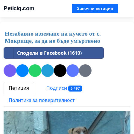
Peticiq.com
Започни петиция
Незабавно изземане на кучето от с.
Мокрище, за да не бъде умъртвено
Сподели в Facebook (1610)
Петиция
Подписи
5 497
Политика за поверителност