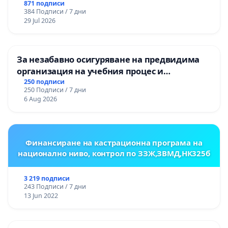
НА ТЕРИТОРИЯТА НА ПРИРОДНА
871 подписи
384 Подписи / 7 дни
ЗАБЕЛЕЖИТЕЛНОСТ „ХЪЛМ НА
29 Jul 2026
ОСВОБОДИТЕЛИТЕ“ (БУНАРДЖИК)
За незабавно осигуряване на предвидима
организация на учебния процес и
гарантиране на правото на равнопоставено
250 подписи
250 Подписи / 7 дни
и качествено образование на учениците от
6 Aug 2026
ОУ „Княз Александър I“ и Хуманитарна
гимназия „
Финансиране на кастрационна програма на
национално ниво, контрол по ЗЗЖ,ЗВМД,НК325б
3 219 подписи
243 Подписи / 7 дни
13 Jun 2022