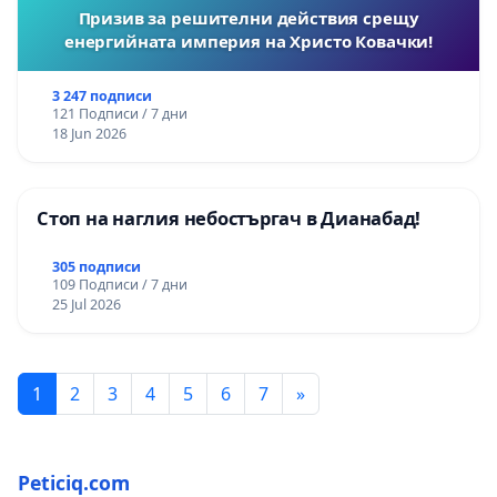
Призив за решителни действия срещу
енергийната империя на Христо Ковачки!
3 247 подписи
121 Подписи / 7 дни
18 Jun 2026
Стоп на наглия небостъргач в Дианабад!
305 подписи
109 Подписи / 7 дни
25 Jul 2026
1
2
3
4
5
6
7
»
Peticiq.com