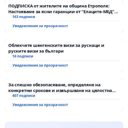
ПОДПИСКА от жителите на община Етрополе:
Настояваме за ясни гаранции от “Елаците-МЕД”
АД и от държавата, че ще се изпълнят всички
163 подписи
екологични норми!
Уведомление за прозрачност
Облекчете шенгенските визи за руснаци и
руските визи за българи
16 подписи
Уведомление за прозрачност
За спешно обезопасяване, определяне на
конкретни срокове и извършване на цялостна
рехабилитация на републиканския път между
407 подписи
пътен възел АМ „Тракия“ - гр. Ихтиман - с.
Уведомление за прозрачност
Мирово - к.к. Момин проход