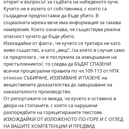
открит и въпросът за съдбата на набеденото куче.
Кучето не е иззето от собственика, с което са
създадени предпоставки да бъде убито. В
социалната мрежа вече има информация за такива
намерения. Което означава, че съществува реална
опасност кучето да бъде убито.
Изхождайки от факта , че кучето се третира не като
живо същество, а като „вещ“, /за която в случая само
се предполага , че е послужила за извършване на
престъплението/, то следва да БЪДАТ СПАЗЕНИ
всички процесуални правила по чл.109-113 от НПК
относно СЪБИРАНЕ, ИЗЗЕМВАНЕ И ПАЗЕНЕ на
веществените доказателства до завършване на
наказателното производство.
От репортажите се вижда, че кучето е оставено в
двора на стопаните, с което са нарушени
разпоредбите на горецитираните текстове.
ИЗХОЖДАЙКИ ОТ ИЗЛОЖЕНОТО ПО-ГОРЕ И С ОГЛЕД
НА ВАШИТЕ КОМПЕТЕНЦИИ И ПРЕДВИД