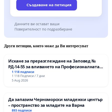
Създаване на петиция
Данните ви остават ваши
Поверителност по подразбиране
Други петиции, които може да Ви интересуват
Искане за преразглеждане на Заповед №
РД-14-55 за вливането на Професионалната
гимназия по промишлени технологии в
1 118 подписи
1 118 Подписи / 7 дни
Професионалната гимназия по икономика и
5 Aug 2026
мениджмънт – гр. Пазарджик
Да запазим Черноморски младежки център
– пространство за младите на Варна
893 подписи