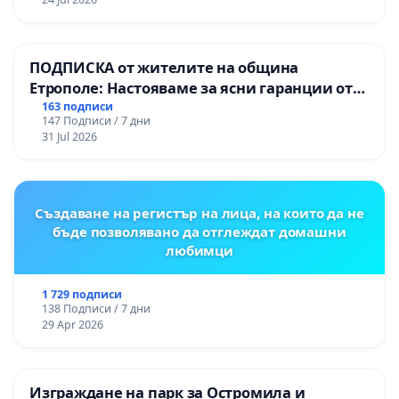
ПОДПИСКА от жителите на община
Етрополе: Настояваме за ясни гаранции от
“Елаците-МЕД” АД и от държавата, че ще се
163 подписи
147 Подписи / 7 дни
изпълнят всички екологични норми!
31 Jul 2026
Създаване на регистър на лица, на които да не
бъде позволявано да отглеждат домашни
любимци
1 729 подписи
138 Подписи / 7 дни
29 Apr 2026
Изграждане на парк за Остромила и