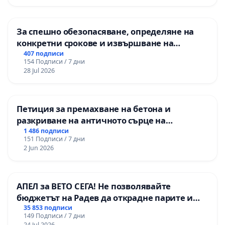
За спешно обезопасяване, определяне на
конкретни срокове и извършване на
цялостна рехабилитация на
407 подписи
154 Подписи / 7 дни
републиканския път между пътен възел АМ
28 Jul 2026
„Тракия“ - гр. Ихтиман - с. Мирово - к.к.
Момин проход
Петиция за премахване на бетона и
разкриване на античното сърце на
Могиланската могила във Враца
1 486 подписи
151 Подписи / 7 дни
2 Jun 2026
АПЕЛ за ВЕТО СЕГА! Не позволявайте
бюджетът на Радев да открадне парите и
правата ни в тъмното
35 853 подписи
149 Подписи / 7 дни
24 Jul 2026