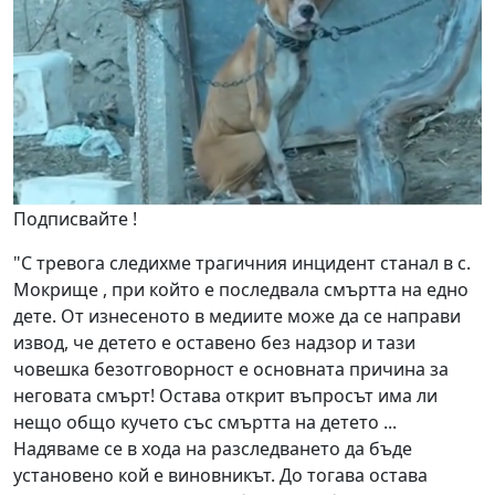
Подписвайте !
"С тревога следихме трагичния инцидент станал в с.
Мокрище , при който е последвала смъртта на едно
дете. От изнесеното в медиите може да се направи
извод, че детето е оставено без надзор и тази
човешка безотговорност е основната причина за
неговата смърт! Остава открит въпросът има ли
нещо общо кучето със смъртта на детето ...
Надяваме се в хода на разследването да бъде
установено кой е виновникът. До тогава остава