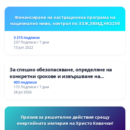
Финансиране на кастрационна програма на
национално ниво, контрол по ЗЗЖ,ЗВМД,НК325б
3 213 подписи
237 Подписи / 7 дни
13 Jun 2022
За спешно обезопасяване, определяне на
конкретни срокове и извършване на
цялостна рехабилитация на
403 подписи
172 Подписи / 7 дни
републиканския път между пътен възел АМ
28 Jul 2026
„Тракия“ - гр. Ихтиман - с. Мирово - к.к.
Момин проход
Призив за решителни действия срещу
енергийната империя на Христо Ковачки!