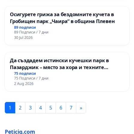
Осигурете грижа за бездомните кучета в
Гробищен парк „Чаира“ в община Плевен
89 подписи
89 Подписи / 7 дни
30 Jul 2026
Да създадем истински кучешки парк в
Пазарджик – място за хора и техните
любимци
75 подписи
75 Подписи / 7 дни
2 Aug 2026
1
2
3
4
5
6
7
»
Peticiq.com