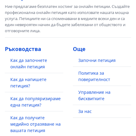
Ние предлагаме безплатен хостинг за онлайн петиции. Създайте
професионална онлайн петиция като използвате нашата мощна
услуга. Петициите ни са споменавани в медиите всеки ден и са
един невероятен начин да бъдете забелязани от обществото и
отговорните лица.
Ръководства
Още
Как да започнете
Започни петиция
онлайн петиция
Политика за
Как да напишете
поверителност
петиция?
Управление на
Как да популяризираме
бисквитките
една петиция?
За нас
Как да получите
медийно отразяване на
вашата петиция