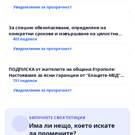
Уведомление за прозрачност
За спешно обезопасяване, определяне на
конкретни срокове и извършване на цялостна
рехабилитация на републиканския път между
403 подписи
пътен възел АМ „Тракия“ - гр. Ихтиман - с.
Уведомление за прозрачност
Мирово - к.к. Момин проход
ПОДПИСКА от жителите на община Етрополе:
Настояваме за ясни гаранции от “Елаците-МЕД”
АД и от държавата, че ще се изпълнят всички
151 подписи
екологични норми!
Уведомление за прозрачност
ЗАПОЧНЕТЕ СВОЯ ПЕТИЦИЯ
Има ли нещо, което искате
да промените?