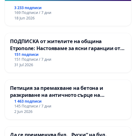
3 233 подписи
169 Подписи / 7 дни
18 Jun 2026
ПОДПИСКА от жителите на община
Етрополе: Настояваме за ясни гаранции от
“Елаците-МЕД” АД и от държавата, че ще се
151 подписи
151 Подписи / 7 дни
изпълнят всички екологични норми!
31 Jul 2026
Петиция за премахване на бетона и
разкриване на античното сърце на
Могиланската могила във Враца
1 463 подписи
145 Подписи / 7 дни
2 Jun 2026
Да се преименува бул. „Руски“ на бул.