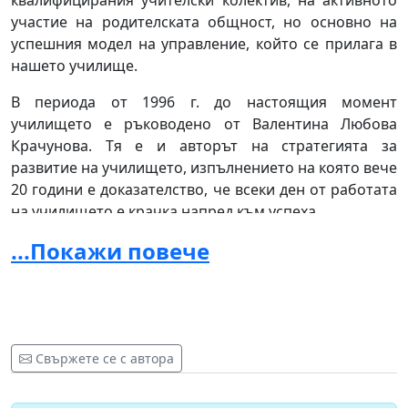
квалифицирания учителски колектив, на активното
участие на родителската общност, но основно на
успешния модел на управление, който се прилага в
нашето училище.
В периода от 1996 г. до настоящия момент
училището е ръководено от Валентина Любова
Крачунова. Тя е и авторът на стратегията за
развитие на училището, изпълнението на която вече
20 години е доказателство, че всеки ден от работата
на училището е крачка напред към успеха.
...Покажи повече
Уважаеми дами и господа,
заявяваме ясно и
категорично нашата позиция, че предстоящото
обявяване на конкурс за нов директор в
навечерието на влизане в сила на Закона за
училищно и предучилищно образование и
следващите от това необходими промени в
Свържете се с автора
статута на гимназията е недопустимо и е опит
за дестабилизация, чиито следствия биха довели