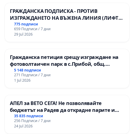
ГРАЖДАНСКА ПОДПИСКА - ПРОТИВ
ИЗГРАЖДАНЕТО НА ВЪЖЕНА ЛИНИЯ (ЛИФТ)
НА ТЕРИТОРИЯТА НА ПРИРОДНА
775 подписи
659 Подписи / 7 дни
ЗАБЕЛЕЖИТЕЛНОСТ „ХЪЛМ НА
29 Jul 2026
ОСВОБОДИТЕЛИТЕ“ (БУНАРДЖИК)
Гражданска петиция срещу изграждане на
фотоволтаичен парк в с.Прибой, общ.
Радомир
5 148 подписи
271 Подписи / 7 дни
1 Jul 2026
АПЕЛ за ВЕТО СЕГА! Не позволявайте
бюджетът на Радев да открадне парите и
правата ни в тъмното
35 835 подписи
256 Подписи / 7 дни
24 Jul 2026