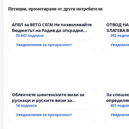
Петиции, промотирани от други потребители
АПЕЛ за ВЕТО СЕГА! Не позволявайте
ОТВОД НА
бюджетът на Радев да открадне
ЗЛАТЕВА 
парите и правата ни в тъмното
35 847 подписи
392 подп
Уведомление за прозрачност
Уведомле
Облекчете шенгенските визи за
За спешно
руснаци и руските визи за
определян
българи
16 подписи
и извърш
407 подп
рехабили
Уведомление за прозрачност
Уведомле
републик
възел АМ „