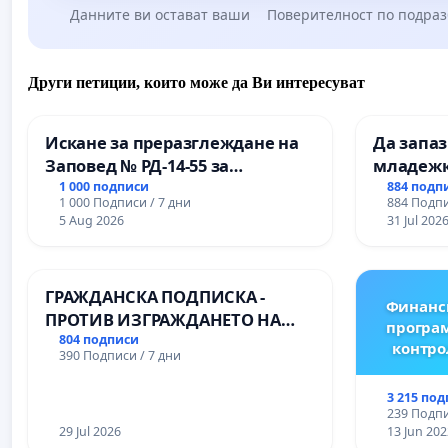
Данните ви остават ваши
Поверителност по подра
Други петиции, които може да Ви интересуват
Искане за преразглеждане на
Да запа
Заповед № РД-14-55 за
младежк
вливането на
простран
1 000 подписи
884 подп
1 000 Подписи / 7 дни
884 Подпи
Професионалната гимназия по
Варна
5 Aug 2026
31 Jul 202
промишлени технологии в
Професионалната гимназия по
икономика и мениджмънт – гр.
ГРАЖДАНСКА ПОДПИСКА -
Пазарджик
Финанс
ПРОТИВ ИЗГРАЖДАНЕТО НА
програм
ВЪЖЕНА ЛИНИЯ (ЛИФТ) НА
804 подписи
контро
390 Подписи / 7 дни
ТЕРИТОРИЯТА НА ПРИРОДНА
ЗАБЕЛЕЖИТЕЛНОСТ „ХЪЛМ НА
3 215 по
ОСВОБОДИТЕЛИТЕ“
239 Подпи
(БУНАРДЖИК)
29 Jul 2026
13 Jun 202