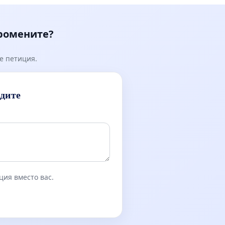
к.к. Момин проход
промените?
е петиция.
идите
ция вместо вас.