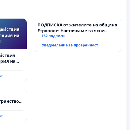
ПОДПИСКА от жителите на община
действия
Етрополе: Настояваме за ясни
перия на
гаранции от “Елаците-МЕД” АД и от
162 подписи
!
държавата, че ще се изпълнят
Уведомление за прозрачност
всички екологични норми!
йствия
рия на
ст
и
транство
ст