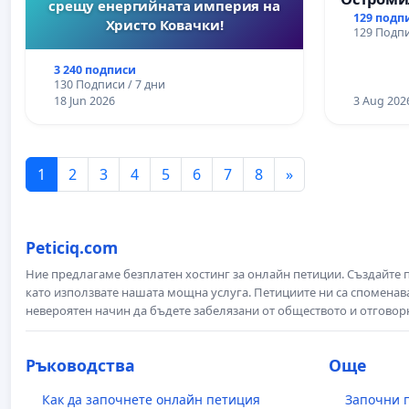
срещу енергийната империя на
129 подп
Христо Ковачки!
129 Подпи
3 240 подписи
130 Подписи / 7 дни
18 Jun 2026
3 Aug 202
1
2
3
4
5
6
7
8
»
Peticiq.com
Ние предлагаме безплатен хостинг за онлайн петиции. Създайте
като използвате нашата мощна услуга. Петициите ни са споменава
невероятен начин да бъдете забелязани от обществото и отговор
Ръководства
Още
Как да започнете онлайн петиция
Започни 