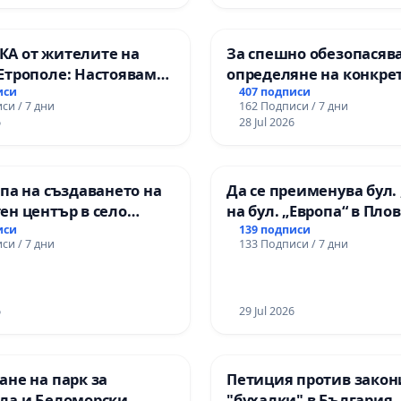
А от жителите на
За спешно обезопасяв
Етрополе: Настояваме
определяне на конкре
гаранции от “Елаците-
срокове и извършване
иси
407 подписи
си / 7 дни
162 Подписи / 7 дни
и от държавата, че ще
цялостна рехабилитац
6
28 Jul 2026
лнят всички
републиканския път 
чни норми!
пътен възел АМ „Тракия
Ихтиман - с. Мирово - к
па на създаването на
Да се преименува бул. 
Момин проход
ен център в село
на бул. „Европа“ в Пло
иси
139 подписи
си / 7 дни
133 Подписи / 7 дни
6
29 Jul 2026
не на парк за
Петиция против закон
ла и Беломорски
"бухалки" в България