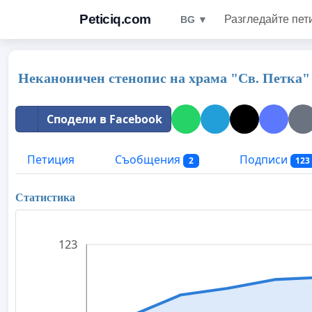
Peticiq.com
Разгледайте пет
BG ▼
Неканоничен стенопис на храма "Св. Петка" 
Сподели в Facebook
Петиция
Съобщения
Подписи
2
123
Статистика
123