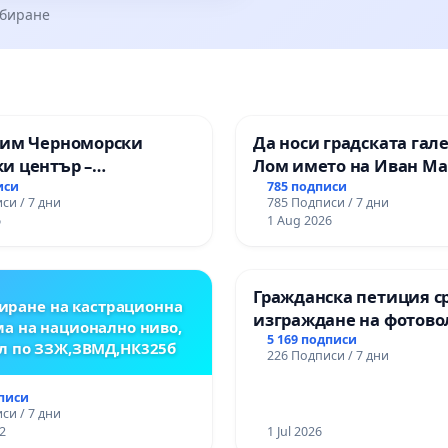
збиране
зим Черноморски
Да носи градската гал
и център –
Лом името на Иван М
ство за младите на
иси
785 подписи
си / 7 дни
785 Подписи / 7 дни
6
1 Aug 2026
Гражданска петиция с
иране на кастрационна
изграждане на фотов
а на национално ниво,
парк в с.Прибой, общ.
5 169 подписи
л по ЗЗЖ,ЗВМД,НК325б
226 Подписи / 7 дни
дписи
си / 7 дни
2
1 Jul 2026