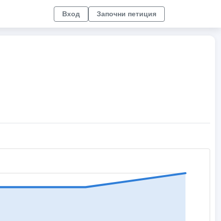
Вход
Започни петиция