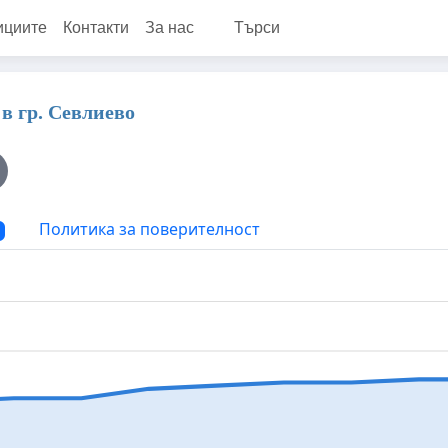
ициите
Контакти
За нас
Търси
в гр. Севлиево
Политика за поверителност