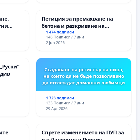
ане,
Петиция за премахване на
тни
бетона и разкриване на
 на
античното сърце на
1 474 подписи
148 Подписи / 7 дни
ия на
Могиланската могила във
2 Jun 2026
между
Враца
“ - гр.
.к.
„Руски“
Създаване на регистър на лица,
вдив
на които да не бъде позволявано
да отглеждат домашни любимци
1 723 подписи
133 Подписи / 7 дни
29 Apr 2026
ите
Спрете изменението на ПУП за
р-н Ладовица в Перник