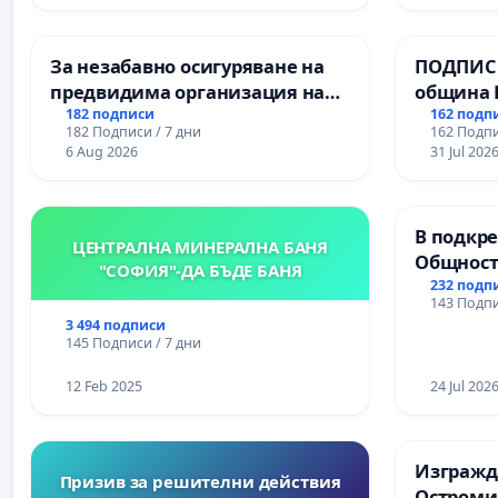
За незабавно осигуряване на
ПОДПИСК
предвидима организация на
община 
учебния процес и гарантиране
за ясни 
182 подписи
162 подп
182 Подписи / 7 дни
162 Подпи
на правото на равнопоставено
МЕД” АД 
6 Aug 2026
31 Jul 202
и качествено образование на
се изпъ
учениците от ОУ „Княз
екологи
Александър I“ и Хуманитарна
В подкре
гимназия „
ЦЕНТРАЛНА МИНЕРАЛНА БАНЯ
Общност
"СОФИЯ"-ДА БЪДЕ БАНЯ
Църква
232 подп
143 Подпи
3 494 подписи
145 Подписи / 7 дни
12 Feb 2025
24 Jul 202
Изгражда
Призив за решителни действия
Остроми