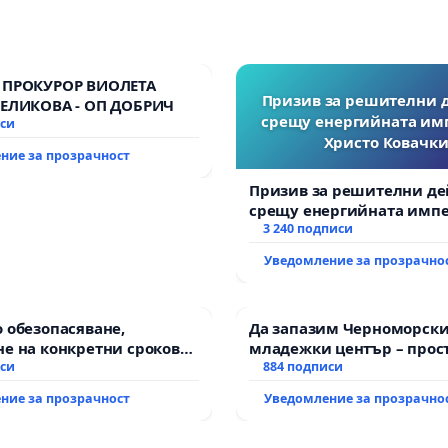
 ПРОКУРОР ВИОЛЕТА
Призив за решителни 
ВЕЛИКОВА - ОП ДОБРИЧ
срещу енергийната им
иси
Христо Ковачки
ние за прозрачност
Призив за решителни де
срещу енергийната импе
Христо Ковачки!
3 240 подписи
Уведомление за прозрачно
 обезопасяване,
Да запазим Черноморск
е на конкретни срокове
младежки център – прос
ване на цялостна
иси
за младите на Варна
884 подписи
тация на
ние за прозрачност
Уведомление за прозрачно
анския път между пътен
Тракия“ - гр. Ихтиман - с.