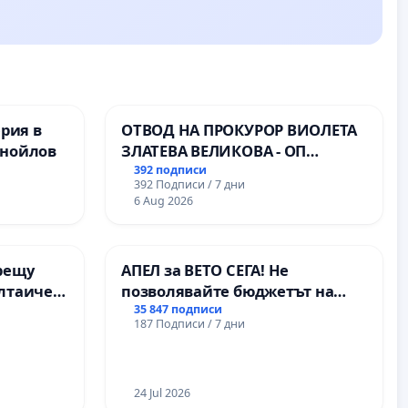
ерия в
ОТВОД НА ПРОКУРОР ВИОЛЕТА
анойлов
ЗЛАТЕВА ВЕЛИКОВА - ОП
ДОБРИЧ
392 подписи
392 Подписи / 7 дни
6 Aug 2026
рещу
АПЕЛ за ВЕТО СЕГА! Не
олтаичен
позволявайте бюджетът на
 Радомир
Радев да открадне парите и
35 847 подписи
187 Подписи / 7 дни
правата ни в тъмното
24 Jul 2026