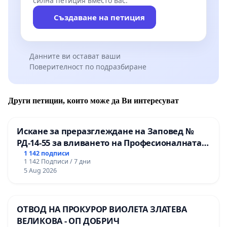
силна петиция вместо вас.
Създаване на петиция
Данните ви остават ваши
Поверителност по подразбиране
Други петиции, които може да Ви интересуват
Искане за преразглеждане на Заповед №
РД-14-55 за вливането на Професионалната
гимназия по промишлени технологии в
1 142 подписи
1 142 Подписи / 7 дни
Професионалната гимназия по икономика и
5 Aug 2026
мениджмънт – гр. Пазарджик
ОТВОД НА ПРОКУРОР ВИОЛЕТА ЗЛАТЕВА
ВЕЛИКОВА - ОП ДОБРИЧ