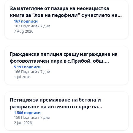
За изтегляне от пазара на неонацистка
книга за "лов на педофили" с участието на
деца
167 подписи
167 Подписи / 7 дни
7 Aug 2026
Гражданска петиция срещу изграждане на
фотоволтаичен парк в с.Прибой, общ.
Радомир
5 193 подписи
166 Подписи / 7 дни
1 Jul 2026
Петиция за премахване на бетона и
разкриване на античното сърце на
Могиланската могила във Враца
1 506 подписи
159 Подписи / 7 дни
2 Jun 2026