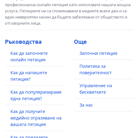
професионална онлайн петиция като използвате нашата мощна
услуга. Петициите ни са споменавани в медиите всеки ден и са
един невероятен начин да бъдете забелязани от обществото и
отговорните лица.
Ръководства
Още
Как да започнете
Започни петиция
онлайн петиция
Политика за
Как да напишете
поверителност
петиция?
Управление на
Как да популяризираме
бисквитките
една петиция?
За нас
Как да получите
медийно отразяване на
вашата петиция
Как да предадете