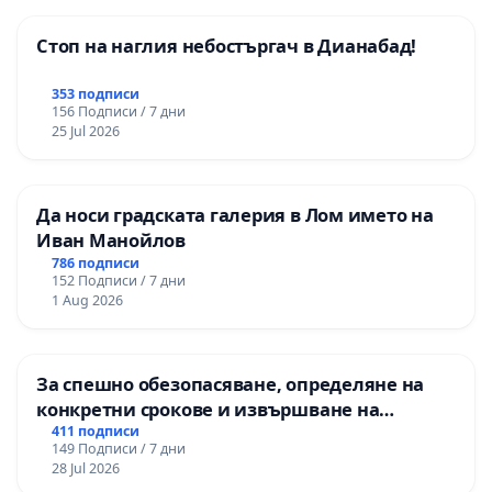
Стоп на наглия небостъргач в Дианабад!
353 подписи
156 Подписи / 7 дни
25 Jul 2026
Да носи градската галерия в Лом името на
Иван Манойлов
786 подписи
152 Подписи / 7 дни
1 Aug 2026
За спешно обезопасяване, определяне на
конкретни срокове и извършване на
цялостна рехабилитация на
411 подписи
149 Подписи / 7 дни
републиканския път между пътен възел АМ
28 Jul 2026
„Тракия“ - гр. Ихтиман - с. Мирово - к.к.