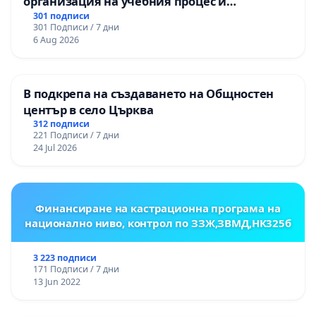
организация на учебния процес и
гарантиране на правото на равнопоставено
301 подписи
301 Подписи / 7 дни
и качествено образование на учениците от
6 Aug 2026
ОУ „Княз Александър I“ и Хуманитарна
гимназия „
В подкрепа на създаването на Общностен
център в село Църква
312 подписи
221 Подписи / 7 дни
24 Jul 2026
Финансиране на кастрационна програма на
национално ниво, контрол по ЗЗЖ,ЗВМД,НК325б
3 223 подписи
171 Подписи / 7 дни
13 Jun 2022