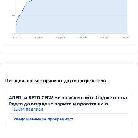
178
0
2022-03-25
2022-04-02
2022-04-10
2022-04-18
2022-04-26
2022-05-04
Петиции, промотирани от други потребители
АПЕЛ за ВЕТО СЕГА! Не позволявайте бюджетът на
Радев да открадне парите и правата ни в
тъмното
35 861 подписи
Уведомление за прозрачност