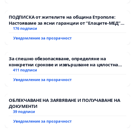
ПОДПИСКА от жителите на община Етрополе:
Настояваме за ясни гаранции от “Елаците-МЕД”
АД и от държавата, че ще се изпълнят всички
176 подписи
екологични норми!
Уведомление за прозрачност
За спешно обезопасяване, определяне на
конкретни срокове и извършване на цялостна
рехабилитация на републиканския път между
411 подписи
пътен възел АМ „Тракия“ - гр. Ихтиман - с.
Уведомление за прозрачност
Мирово - к.к. Момин проход
ОБЛЕКЧАВАНЕ НА ЗАЯВЯВАНЕ И ПОЛУЧАВАНЕ НА
ДОКУМЕНТИ
39 подписи
Уведомление за прозрачност