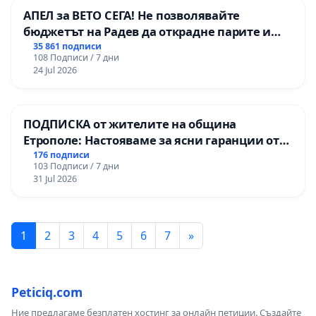
АПЕЛ за ВЕТО СЕГА! Не позволявайте
бюджетът на Радев да открадне парите и
правата ни в тъмното
35 861 подписи
108 Подписи / 7 дни
24 Jul 2026
ПОДПИСКА от жителите на община
Етрополе: Настояваме за ясни гаранции от
“Елаците-МЕД” АД и от държавата, че ще се
176 подписи
103 Подписи / 7 дни
изпълнят всички екологични норми!
31 Jul 2026
1
2
3
4
5
6
7
»
Peticiq.com
Ние предлагаме безплатен хостинг за онлайн петиции. Създайте