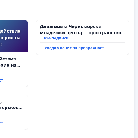
Да запазим Черноморски
действия
младежки център – пространство
перия на
за младите на Варна
894 подписи
!
Уведомление за прозрачност
йствия
рия на
ст
,
 срокове
на
ст
ду пътен
хтиман - с.