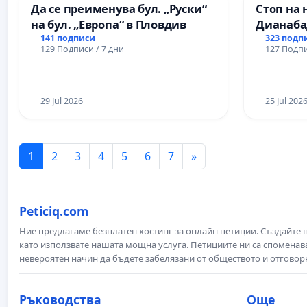
Да се преименува бул. „Руски“
Стоп на 
на бул. „Европа“ в Пловдив
Дианаба
141 подписи
323 подп
129 Подписи / 7 дни
127 Подпи
29 Jul 2026
25 Jul 202
1
2
3
4
5
6
7
»
Peticiq.com
Ние предлагаме безплатен хостинг за онлайн петиции. Създайте
като използвате нашата мощна услуга. Петициите ни са споменава
невероятен начин да бъдете забелязани от обществото и отговор
Ръководства
Още