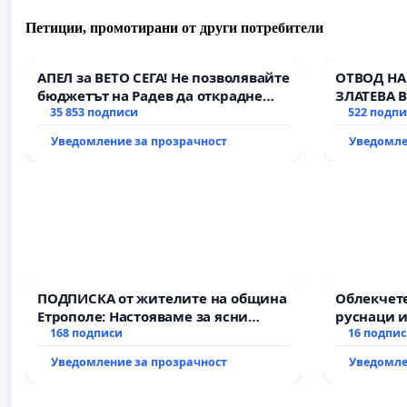
Петиции, промотирани от други потребители
АПЕЛ за ВЕТО СЕГА! Не позволявайте
ОТВОД НА
бюджетът на Радев да открадне
ЗЛАТЕВА 
парите и правата ни в тъмното
35 853 подписи
522 подп
Уведомление за прозрачност
Уведомле
ПОДПИСКА от жителите на община
Облекчете
Етрополе: Настояваме за ясни
руснаци и
гаранции от “Елаците-МЕД” АД и от
168 подписи
българи
16 подпи
държавата, че ще се изпълнят
Уведомление за прозрачност
Уведомле
всички екологични норми!