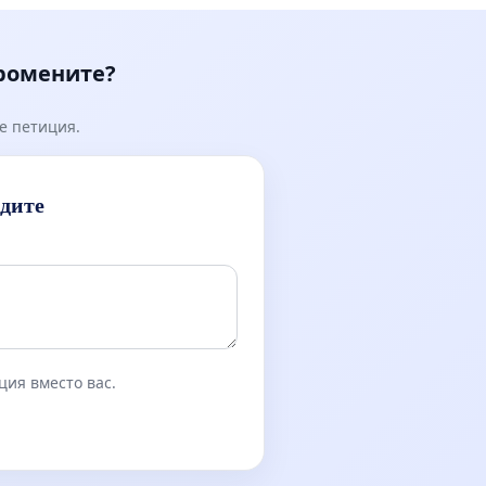
Мирово - к.к. Момин про
промените?
е петиция.
идите
ция вместо вас.