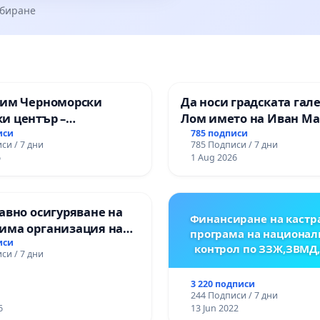
збиране
зим Черноморски
Да носи градската гал
и център –
Лом името на Иван М
ство за младите на
иси
785 подписи
си / 7 дни
785 Подписи / 7 дни
6
1 Aug 2026
авно осигуряване на
Финансиране на кастр
има организация на
програма на национал
процес и гарантиране
иси
контрол по ЗЗЖ,ЗВМД
си / 7 дни
то на равнопоставено
вено образование на
3 220 подписи
е от ОУ „Княз
244 Подписи / 7 дни
ър I“ и Хуманитарна
6
13 Jun 2022