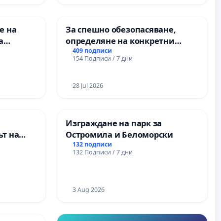
е на
За спешно обезопасяване,
а
определяне на конкретни
срокове и извършване на
409 подписи
154 Подписи / 7 дни
 във
цялостна рехабилитация на
републиканския път между
пътен възел АМ „Тракия“ - гр.
28 Jul 2026
Ихтиман - с. Мирово - к.к.
Момин проход
Изграждане на парк за
т на
Остромила и Беломорски
ите и
132 подписи
132 Подписи / 7 дни
3 Aug 2026