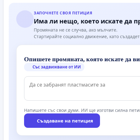
ЗАПОЧНЕТЕ СВОЯ ПЕТИЦИЯ
Има ли нещо, което искате да 
Промяната не се случва, ако мълчите.
Стартирайте социално движение, като създадет
Опишете промяната, която искате да в
Със задвижване от ИИ
Напишете със свои думи. ИИ ще изготви силна пети
Създаване на петиция