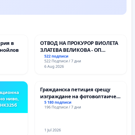
ерия в
ОТВОД НА ПРОКУРОР ВИОЛЕТА
анойлов
ЗЛАТЕВА ВЕЛИКОВА - ОП
ДОБРИЧ
522 подписи
522 Подписи / 7 дни
6 Aug 2026
Гражданска петиция срещу
ационна
изграждане на фотоволтаичен
но ниво,
парк в с.Прибой, общ. Радомир
5 180 подписи
,НК325б
196 Подписи / 7 дни
1 Jul 2026