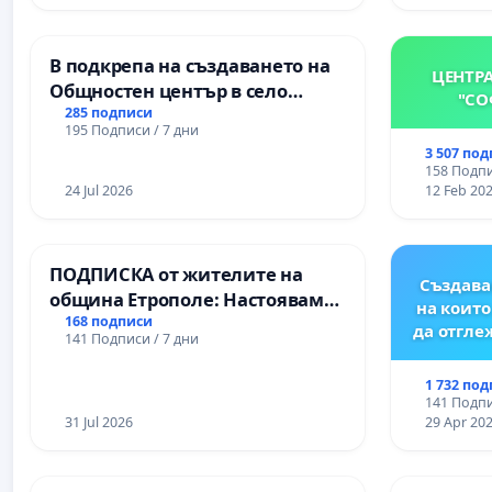
гимнази
В подкрепа на създаването на
ЦЕНТР
Общностен център в село
"СО
Църква
285 подписи
195 Подписи / 7 дни
3 507 по
158 Подпи
24 Jul 2026
12 Feb 20
ПОДПИСКА от жителите на
Създава
община Етрополе: Настояваме
на които
за ясни гаранции от “Елаците-
168 подписи
да отгл
141 Подписи / 7 дни
МЕД” АД и от държавата, че ще
се изпълнят всички
1 732 по
екологични норми!
141 Подпи
31 Jul 2026
29 Apr 20