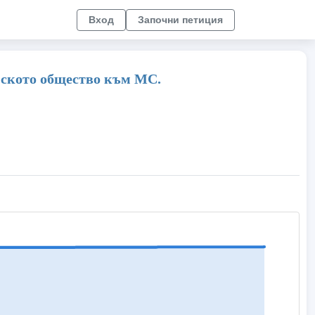
Вход
Започни петиция
нското общество към МС.