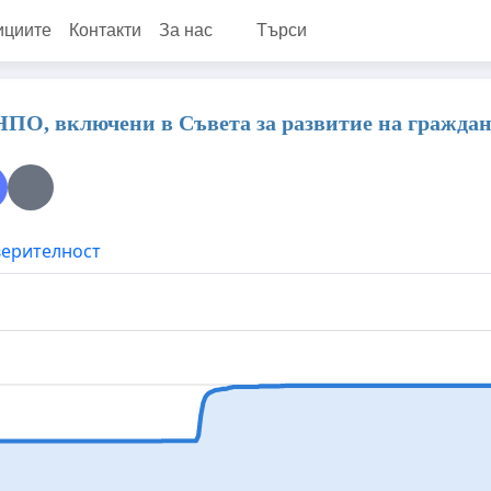
ициите
Контакти
За нас
Търси
 НПО, включени в Съвета за развитие на гражда
верителност