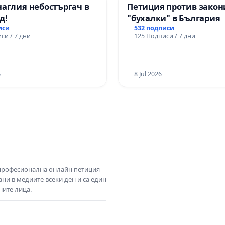
наглия небостъргач в
Петиция против закон
д!
"бухалки" в България
иси
532 подписи
си / 7 дни
125 Подписи / 7 дни
6
8 Jul 2026
 професионална онлайн петиция
ни в медиите всеки ден и са един
ните лица.