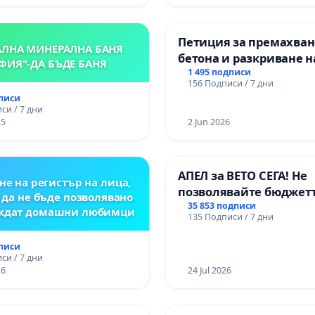
я „
Петиция за премахван
АЛНА МИНЕРАЛНА БАНЯ
бетона и разкриване н
ФИЯ"-ДА БЪДЕ БАНЯ
античното сърце на
1 495 подписи
156 Подписи / 7 дни
Могиланската могила
дписи
Враца
си / 7 дни
25
2 Jun 2026
АПЕЛ за ВЕТО СЕГА! Не
не на регистър на лица,
позволявайте бюджетъ
 да не бъде позволявано
Радев да открадне пар
35 853 подписи
еждат домашни любимци
135 Подписи / 7 дни
правата ни в тъмното
дписи
си / 7 дни
26
24 Jul 2026