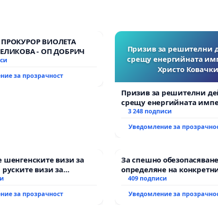
 ПРОКУРОР ВИОЛЕТА
Призив за решителни 
ВЕЛИКОВА - ОП ДОБРИЧ
срещу енергийната им
иси
Христо Ковачки
ние за прозрачност
Призив за решителни де
срещу енергийната импе
Христо Ковачки!
3 248 подписи
Уведомление за прозрачно
 шенгенските визи за
За спешно обезопасяване
 руските визи за
определяне на конкретни
си
и извършване на цялост
409 подписи
рехабилитация на
ние за прозрачност
Уведомление за прозрачно
републиканския път меж
възел АМ „Тракия“ - гр. И