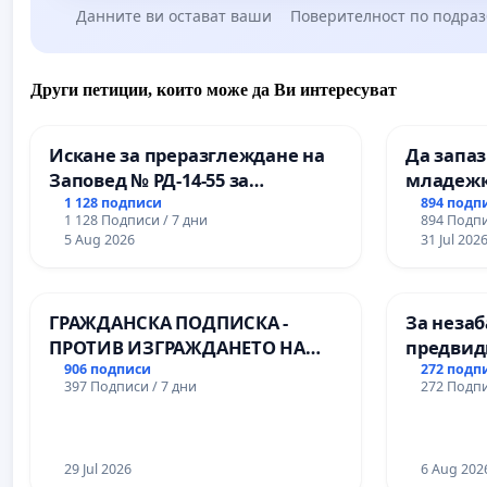
Данните ви остават ваши
Поверителност по подра
Други петиции, които може да Ви интересуват
Искане за преразглеждане на
Да запа
Заповед № РД-14-55 за
младежк
вливането на
простран
1 128 подписи
894 подп
1 128 Подписи / 7 дни
894 Подпи
Професионалната гимназия по
Варна
5 Aug 2026
31 Jul 202
промишлени технологии в
Професионалната гимназия по
икономика и мениджмънт – гр.
ГРАЖДАНСКА ПОДПИСКА -
За незаб
Пазарджик
ПРОТИВ ИЗГРАЖДАНЕТО НА
предвид
ВЪЖЕНА ЛИНИЯ (ЛИФТ) НА
учебния 
906 подписи
272 подп
397 Подписи / 7 дни
272 Подпи
ТЕРИТОРИЯТА НА ПРИРОДНА
на право
ЗАБЕЛЕЖИТЕЛНОСТ „ХЪЛМ НА
и качест
ОСВОБОДИТЕЛИТЕ“
ученицит
(БУНАРДЖИК)
29 Jul 2026
Александ
6 Aug 202