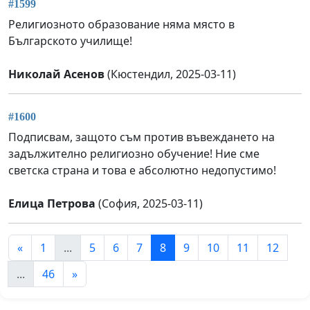
#1599
Религиозното образование няма място в
Българското училище!
Николай Асенов
(Кюстендил, 2025-03-11)
#1600
Подписвам, защото съм против въвеждането на
задължително религиозно обучение! Ние сме
светска страна и това е абсолютно недопустимо!
Елица Петрова
(София, 2025-03-11)
«
1
...
5
6
7
8
9
10
11
12
...
46
»