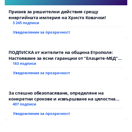
Призив за решителни действия срещу
енергийната империя на Христо Ковачки!
3 245 подписи
Уведомление за прозрачност
ПОДПИСКА от жителите на община Етрополе:
Настояваме за ясни гаранции от “Елаците-МЕД”
АД и от държавата, че ще се изпълнят всички
163 подписи
екологични норми!
Уведомление за прозрачност
За спешно обезопасяване, определяне на
конкретни срокове и извършване на цялостна
рехабилитация на републиканския път между
407 подписи
пътен възел АМ „Тракия“ - гр. Ихтиман - с.
Уведомление за прозрачност
Мирово - к.к. Момин проход