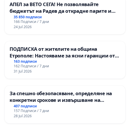
АПЕЛ за ВЕТО СЕГА! Не позволявайте
бюджетът на Радев да открадне парите и
правата ни в тъмното
35 850 подписи
166 Подписи / 7 дни
24 Jul 2026
ПОДПИСКА от жителите на община
Етрополе: Настояваме за ясни гаранции от
“Елаците-МЕД” АД и от държавата, че ще се
163 подписи
162 Подписи / 7 дни
изпълнят всички екологични норми!
31 Jul 2026
За спешно обезопасяване, определяне на
конкретни срокове и извършване на
цялостна рехабилитация на
407 подписи
157 Подписи / 7 дни
републиканския път между пътен възел АМ
28 Jul 2026
„Тракия“ - гр. Ихтиман - с. Мирово - к.к.
Момин проход