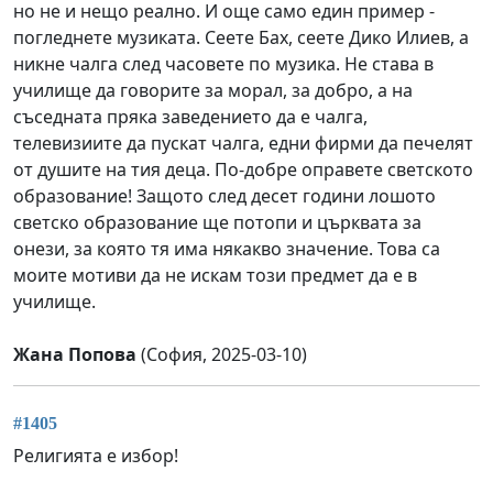
но не и нещо реално. И още само един пример -
погледнете музиката. Сеете Бах, сеете Дико Илиев, а
никне чалга след часовете по музика. Не става в
училище да говорите за морал, за добро, а на
съседната пряка заведението да е чалга,
телевизиите да пускат чалга, едни фирми да печелят
от душите на тия деца. По-добре оправете светското
образование! Защото след десет години лошото
светско образование ще потопи и църквата за
онези, за която тя има някакво значение. Това са
моите мотиви да не искам този предмет да е в
училище.
Жана Попова
(София, 2025-03-10)
#1405
Религията е избор!