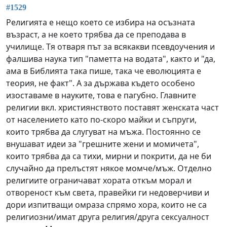
#1529
Религията е нещо което се избира на осъзната
възраст, а не което трябва да се преподава в
училище. Тя отваря път за всякакви псевдоучения и
фалшива наука тип "паметта на водата", както и "да,
ама в Библията така пише, така че еволюцията е
теория, не факт". А за държава където особено
изоставаме в науките, това е пагубно. Главните
религии вкл. християнството поставят женската част
от населението като по-скоро майки и съпруги,
които трябва да слугуват на мъжа. Постоянно се
внушават идеи за "грешните жени и момичета",
които трябва да са тихи, мирни и покрити, да не би
случайно да прелъстят някое момче/мъж. Отделно
религиите ограничават хората откъм морал и
отвореност към света, правейки ги недоверчиви и
дори изпитващи омраза спрямо хора, които не са
религиозни/имат друга религия/друга сексуалност