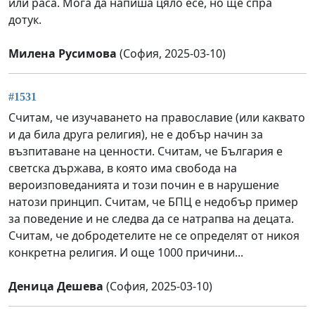
или раса. Мога да напиша цяло есе, но ще спра
дотук.
Милена Русимова
(София, 2025-03-10)
#1531
Считам, че изучаването на православие (или каквато
и да била друга религия), не е добър начин за
възпитаване на ценности. Считам, че България е
светска държава, в която има свобода на
вероизповеданията и този почин е в нарушение
натози принцип. Считам, че БПЦ е недобър пример
за поведение и не следва да се натрапва на децата.
Считам, че добродетелите не се определят от никоя
конкретна религия. И още 1000 причини...
Деница Дешева
(София, 2025-03-10)