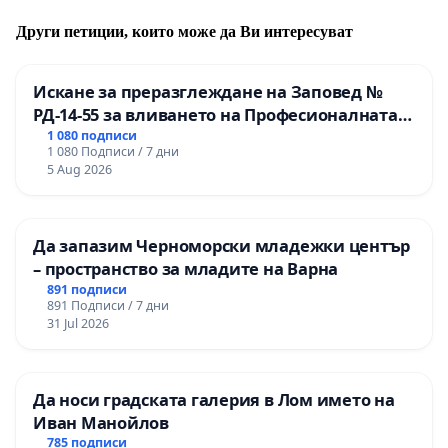
Други петиции, които може да Ви интересуват
Искане за преразглеждане на Заповед №
РД-14-55 за вливането на Професионалната
гимназия по промишлени технологии в
1 080 подписи
1 080 Подписи / 7 дни
Професионалната гимназия по икономика и
5 Aug 2026
мениджмънт – гр. Пазарджик
Да запазим Черноморски младежки център
– пространство за младите на Варна
891 подписи
891 Подписи / 7 дни
31 Jul 2026
Да носи градската галерия в Лом името на
Иван Манойлов
785 подписи