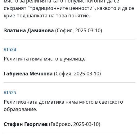
място за религията като популистки опит да се
съхранят "традиционните ценности", каквото и да се
крие под шапката на това понятие.
Златина Дамянова
(София, 2025-03-10)
#1524
Религията няма място в училище
Габриела Мечкова
(София, 2025-03-10)
#1525
Религиозната догматика няма място в светското
образование.
Стефан Георгиев
(Габрово, 2025-03-10)