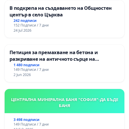
В подкрепа на създаването на Общностен
център в село Църква
242 подписи
152 Подписи / 7 дни
24 Jul 2026
Петиция за премахване на бетона и
разкриване на античното сърце на
Могиланската могила във Враца
1 480 подписи
149 Подписи / 7 дни
2 Jun 2026
ЦЕНТРАЛНА МИНЕРАЛНА БАНЯ "СОФИЯ"-ДА БЪДЕ
БАНЯ
3 498 подписи
149 Подписи / 7 дни