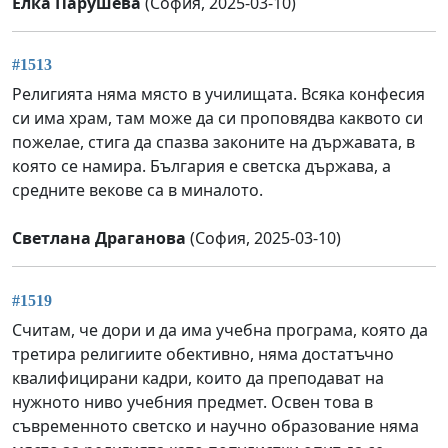
Елка Парушева
(София, 2025-03-10)
#1513
Религията няма място в училищата. Всяка конфесия
си има храм, там може да си проповядва каквото си
пожелае, стига да спазва законите на държавата, в
която се намира. България е светска държава, а
средните векове са в миналото.
Светлана Драганова
(София, 2025-03-10)
#1519
Считам, че дори и да има учебна програма, която да
третира религиите обективно, няма достатъчно
квалифицирани кадри, които да преподават на
нужното ниво учебния предмет. Освен това в
съвременното светско и научно образование няма