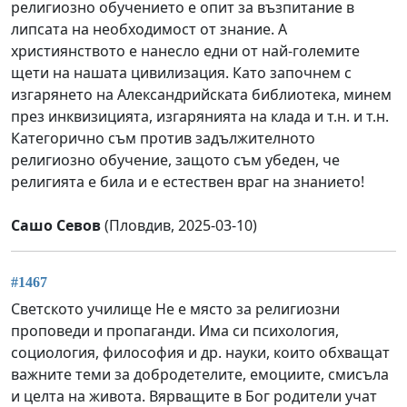
религиозно обучението е опит за възпитание в
липсата на необходимост от знание. А
християнството е нанесло едни от най-големите
щети на нашата цивилизация. Като започнем с
изгарянето на Александрийската библиотека, минем
през инквизицията, изгарянията на клада и т.н. и т.н.
Категорично съм против задължителното
религиозно обучение, защото съм убеден, че
религията е била и е естествен враг на знанието!
Сашо Севов
(Пловдив, 2025-03-10)
#1467
Светското училище Не е място за религиозни
проповеди и пропаганди. Има си психология,
социология, философия и др. науки, които обхващат
важните теми за добродетелите, емоциите, смисъла
и целта на живота. Вярващите в Бог родители учат