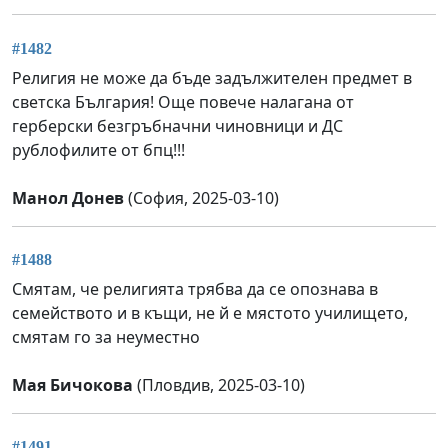
#1482
Религия не може да бъде задължителен предмет в
светска България! Още повече налагана от
герберски безгръбначни чиновници и ДС
рублофилите от бпц!!!
Манол Донев
(София, 2025-03-10)
#1488
Смятам, че религията трябва да се опознава в
семейството и в къщи, не й е мястото училището,
смятам го за неуместно
Мая Бичокова
(Пловдив, 2025-03-10)
#1491