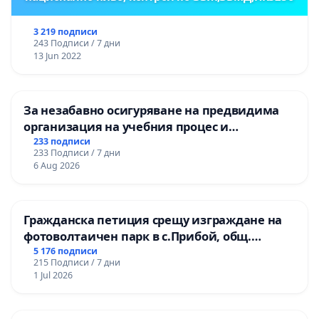
3 219 подписи
243 Подписи / 7 дни
13 Jun 2022
За незабавно осигуряване на предвидима
организация на учебния процес и
гарантиране на правото на равнопоставено
233 подписи
233 Подписи / 7 дни
и качествено образование на учениците от
6 Aug 2026
ОУ „Княз Александър I“ и Хуманитарна
гимназия „
Гражданска петиция срещу изграждане на
фотоволтаичен парк в с.Прибой, общ.
Радомир
5 176 подписи
215 Подписи / 7 дни
1 Jul 2026