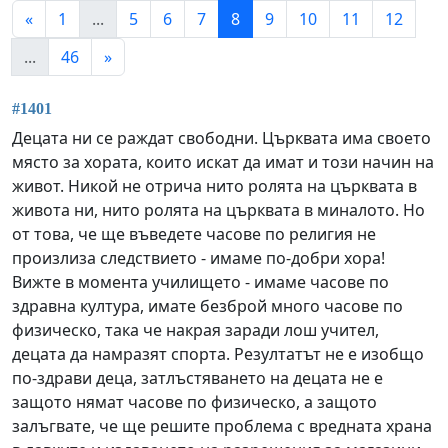
«
1
...
5
6
7
8
9
10
11
12
...
46
»
#1401
Децата ни се раждат свободни. Църквата има своето
място за хората, които искат да имат и този начин на
живот. Никой не отрича нито ролята на църквата в
живота ни, нито ролята на църквата в миналото. Но
от това, че ще въведете часове по религия не
произлиза следствието - имаме по-добри хора!
Вижте в момента училището - имаме часове по
здравна култура, имате безброй много часове по
физическо, така че накрая заради лош учител,
децата да намразят спорта. Резултатът не е изобщо
по-здрави деца, затлъстяването на децата не е
защото нямат часове по физическо, а защото
залъгвате, че ще решите проблема с вредната храна