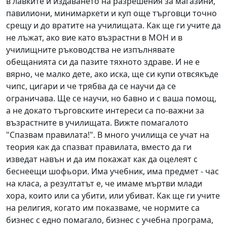
в лавките и издаването на разрешения за магазини,
павилиони, минимаркети и куп още търговци точно
срещу и до вратите на училищата. Как ще ги учите да
не лъжат, ако вие като възрастни в МОН и в
училищните ръководства не изпълнявате
обещанията си да пазите тяхното здраве. И не е
вярно, че малко дете, ако иска, ще си купи отвсякъде
чипс, цигари и че трябва да се научи да се
ограничава. Ще се научи, но бавно и с ваша помощ,
а не докато търговските интереси са по-важни за
възрастните в училищата. Вижте помагалото
"Спазвам правилата!". В много училища се учат на
теория как да спазват правилата, вместо да ги
изведат навън и да им покажат как да оцелеят с
беснеещи шофьори. Има учебник, има предмет - час
на класа, а резултатът е, че имаме мъртви млади
хора, които или са убити, или убиват. Как ще ги учите
на религия, когато им показваме, че нормите са
бизнес с едно помагало, бизнес с учебна програма,