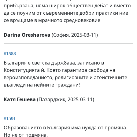
прибързана, няма широк обществен дебат и вместо
да се поучим от съвременните добри практики ние
се връщаме в мрачното средновековие
Darina Oresharova
(София, 2025-03-11)
#1588
България е светска държ8ава, записано в
Конституцията ѝ. Което гарантира свобода на
вероизповеданието, религиозните и атеистичните
възгледи на нейните граждани!
Катя Гешева
(Пазарджик, 2025-03-11)
#1591
Образованието в България има нужда от промяна.
Но не от подмяна.