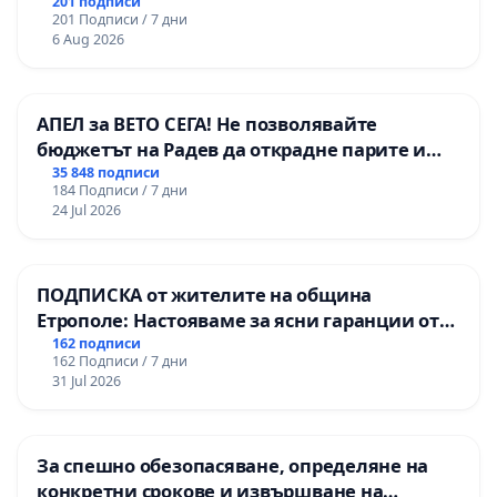
гарантиране на правото на равнопоставено
201 подписи
201 Подписи / 7 дни
и качествено образование на учениците от
6 Aug 2026
ОУ „Княз Александър I“ и Хуманитарна
гимназия „
АПЕЛ за ВЕТО СЕГА! Не позволявайте
бюджетът на Радев да открадне парите и
правата ни в тъмното
35 848 подписи
184 Подписи / 7 дни
24 Jul 2026
ПОДПИСКА от жителите на община
Етрополе: Настояваме за ясни гаранции от
“Елаците-МЕД” АД и от държавата, че ще се
162 подписи
162 Подписи / 7 дни
изпълнят всички екологични норми!
31 Jul 2026
За спешно обезопасяване, определяне на
конкретни срокове и извършване на