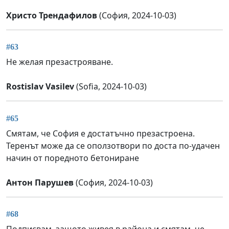
Христо Трендафилов
(София, 2024-10-03)
#63
Не желая презастрояване.
Rostislav Vasilev
(Sofia, 2024-10-03)
#65
Смятам, че София е достатъчно презастроена.
Теренът може да се оползотвори по доста по-удачен
начин от поредното бетониране
Антон Парушев
(София, 2024-10-03)
#68
Подписвам, защото живея в района и смятам, че