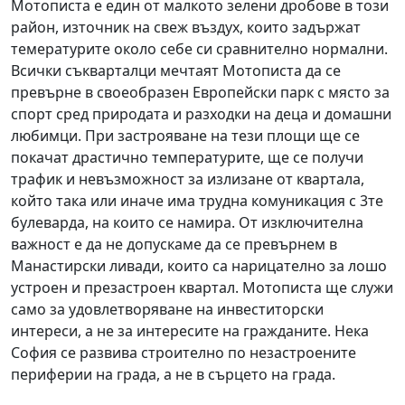
Мотописта е един от малкото зелени дробове в този
район, източник на свеж въздух, които задържат
темературите около себе си сравнително нормални.
Всички съкварталци мечтаят Мотописта да се
превърне в своеобразен Европейски парк с място за
спорт сред природата и разходки на деца и домашни
любимци. При застрояване на тези площи ще се
покачат драстично температурите, ще се получи
трафик и невъзможност за излизане от квартала,
който така или иначе има трудна комуникация с 3те
булеварда, на които се намира. От изключителна
важност е да не допускаме да се превърнем в
Манастирски ливади, които са нарицателно за лошо
устроен и презастроен квартал. Мотописта ще служи
само за удовлетворяване на инвеститорски
интереси, а не за интересите на гражданите. Нека
София се развива строително по незастроените
периферии на града, а не в сърцето на града.