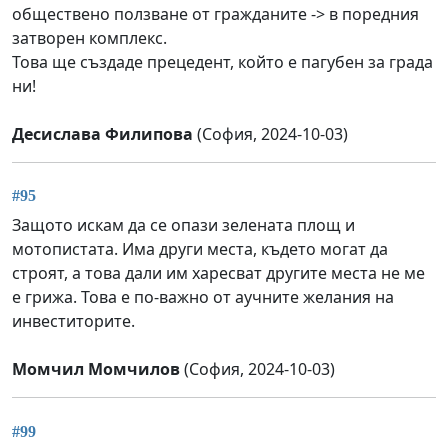
обществено ползване от гражданите -> в поредния
затворен комплекс.
Това ще създаде прецедент, който е пагубен за града
ни!
Десислава Филипова
(София, 2024-10-03)
#95
Защото искам да се опази зелената площ и
мотопистата. Има други места, където могат да
строят, а това дали им харесват другите места не ме
е грижа. Това е по-важно от аучните желания на
инвеститорите.
Момчил Момчилов
(София, 2024-10-03)
#99