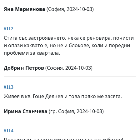
Яна Мариянова
(София, 2024-10-03)
#112
Стига със застрояването, нека се реновира, почисти
и опази каквато е, но не и блокове, коли и поредни
проблеми за квартала.
Добрин Петров
(София, 2024-10-03)
#113
Живея в кв. Гоце Делчев и това пряко ме засяга.
Ирина Станчева
(гр. София, 2024-10-03)
#114
Подписвам, защото ми писна от стъкла и бетон!