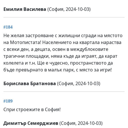
Емилия Василева
(София, 2024-10-03)
#184
Не желая застрояване с жилищни сгради на мястото
на Мотопистата! Населението на квартала нараства
с всеки ден, а децата, освен в междублоковите
трагични площадки, няма къде да играят, да карат
колелета и т.н. Ще е чудесно, пространството да
бъде превърнато в малък парк, с място за игри!
Борислава Братанова
(София, 2024-10-03)
#189
Спри строежите в София!
Димитър Семерджиев
(София, 2024-10-03)