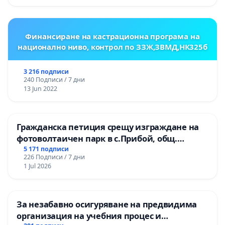
ОСВОБОДИТЕЛИТЕ“ (БУНАРДЖИК)
Финансиране на кастрационна програма на
национално ниво, контрол по ЗЗЖ,ЗВМД,НК325б
3 216 подписи
240 Подписи / 7 дни
13 Jun 2022
Гражданска петиция срещу изграждане на
фотоволтаичен парк в с.Прибой, общ.
Радомир
5 171 подписи
226 Подписи / 7 дни
1 Jul 2026
За незабавно осигуряване на предвидима
организация на учебния процес и