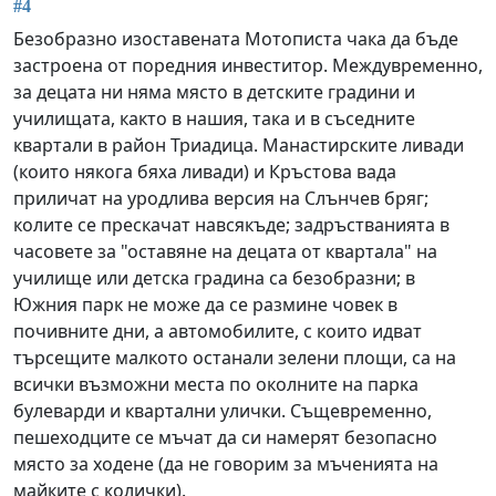
#4
Безобразно изоставената Мотописта чака да бъде
застроена от поредния инвеститор. Междувременно,
за децата ни няма място в детските градини и
училищата, както в нашия, така и в съседните
квартали в район Триадица. Манастирските ливади
(които някога бяха ливади) и Кръстова вада
приличат на уродлива версия на Слънчев бряг;
колите се прескачат навсякъде; задръстванията в
часовете за "оставяне на децата от квартала" на
училище или детска градина са безобразни; в
Южния парк не може да се размине човек в
почивните дни, а автомобилите, с които идват
търсещите малкото останали зелени площи, са на
всички възможни места по околните на парка
булеварди и квартални улички. Същевременно,
пешеходците се мъчат да си намерят безопасно
място за ходене (да не говорим за мъченията на
майките с колички).