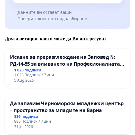
Данните ви остават ваши
Поверителност по подразбиране
Други петиции, които може да Ви интересуват
Искане за преразглеждане на Заповед №
РД-14-55 за вливането на Професионалната
гимназия по промишлени технологии в
1 023 подписи
1 023 Подписи / 7 дни
Професионалната гимназия по икономика и
5 Aug 2026
мениджмънт – гр. Пазарджик
Да запазим Черноморски младежки център
– пространство за младите на Варна
886 подписи
886 Подписи / 7 дни
31 Jul 2026