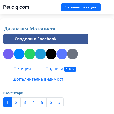
Peticiq.com
Започни петиция
Да опазим Мотописта
Сподели в Facebook
Петиция
Подписи
1 185
Допълнителна видимост
Коментари
1
2
3
4
5
6
»