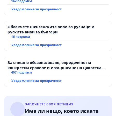
АД и от държавата, че ще се изпълнят всички
162 подписи
екологични норми!
Уведомление за прозрачност
Облекчете шенгенските визи за руснаци и
руските визи за българи
16 подписи
Уведомление за прозрачност
За спешно обезопасяване, определяне на
конкретни срокове и извършване на цялостна
рехабилитация на републиканския път между
407 подписи
пътен възел АМ „Тракия“ - гр. Ихтиман - с.
Уведомление за прозрачност
Мирово - к.к. Момин проход
ЗАПОЧНЕТЕ СВОЯ ПЕТИЦИЯ
Има ли нещо, което искате