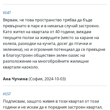
#147
Вярвам, че това пространство трябва да бъде
превърнато в парк и в никакъв случай застроено.
Като жител на квартала от 40 години, виждам
текущите ползи за живущите (място за каране на
колела, разходки на кучета, досег до птички и
зеленина), но и огромния потенциал да се превърне
в благоустроен обществен зелен оазис на
разположение на многобройните жилищни
квартали наоколо.
Ана Чучина
(София, 2024-10-03)
#157
Подписвам, защото живея в този квартал от този
години и не искам да е поредния застроен квартал,