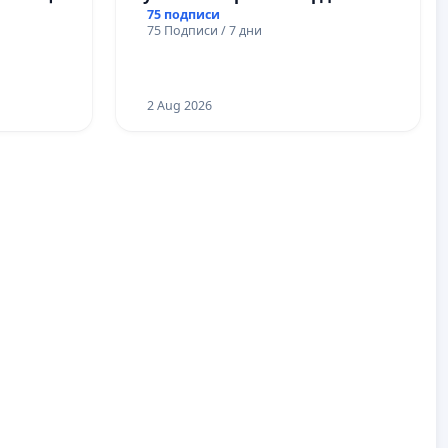
а Плевен
място за хора и техните
75 подписи
75 Подписи / 7 дни
любимци
2 Aug 2026