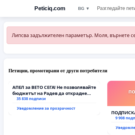
Peticiq.com
Разгледайте пет
BG ▼
Липсва задължителен параметър. Моля, върнете се
Петиции, промотирани от други потребители
АПЕЛ за ВЕТО СЕГА! Не позволявайте
ПО
бюджетът на Радев да открадне
парите и правата ни в тъмното
35 838 подписи
Уведомление за прозрачност
ПОДПИСКА
9 908 под
Уведомле