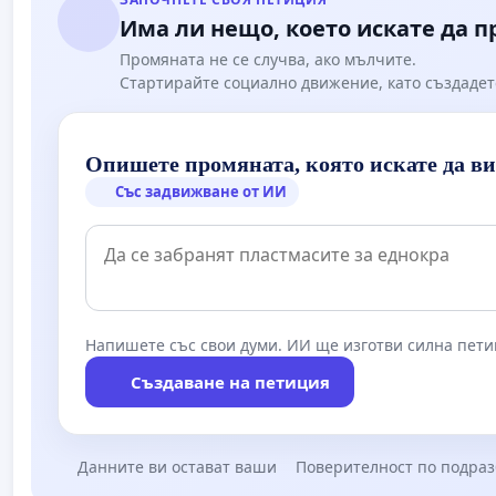
Има ли нещо, което искате да 
Промяната не се случва, ако мълчите.
Стартирайте социално движение, като създадет
Опишете промяната, която искате да в
Със задвижване от ИИ
Напишете със свои думи. ИИ ще изготви силна пети
Създаване на петиция
Данните ви остават ваши
Поверителност по подра