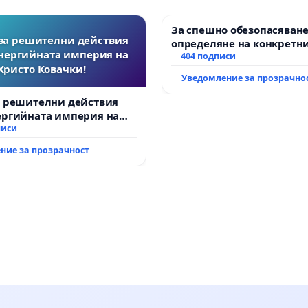
За спешно обезопасяване
за решителни действия
определяне на конкретни
нергийната империя на
и извършване на цялост
404 подписи
Христо Ковачки!
рехабилитация на
Уведомление за прозрачно
републиканския път меж
възел АМ „Тракия“ - гр. И
а решителни действия
Мирово - к.к. Момин про
ергийната империя на
вачки!
писи
ние за прозрачност