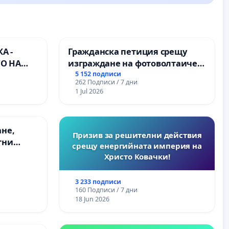
А -
Гражданска петиция срещу
О НА
изграждане на фотоволтаичен
) НА
парк в с.Прибой, общ. Радомир
5 152 подписи
262 Подписи / 7 дни
РОДНА
1 Jul 2026
ЪЛМ НА
ане,
Призив за решителни действия
тни
срещу енергийната империя на
 на
Христо Ковачки!
ия на
между
3 233 подписи
“ - гр.
160 Подписи / 7 дни
.к.
18 Jun 2026