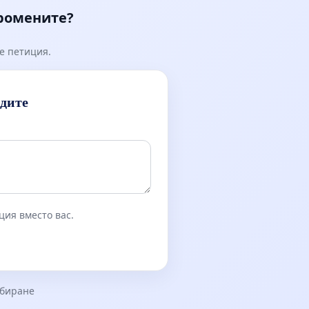
промените?
е петиция.
идите
ция вместо вас.
збиране