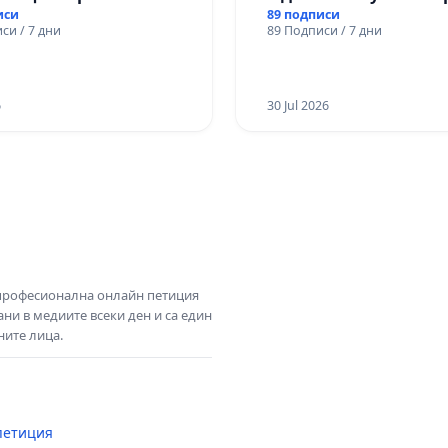
парк „Чаира“ в общин
иси
89 подписи
си / 7 дни
89 Подписи / 7 дни
6
30 Jul 2026
 професионална онлайн петиция
ни в медиите всеки ден и са един
ните лица.
петиция