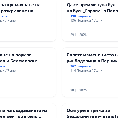
 за премахване на
Да се преименува бул. 
 разкриване на
на бул. „Европа“ в Пло
то сърце на
дписи
138 подписи
си / 7 дни
136 Подписи / 7 дни
ската могила във
29 Jul 2026
не на парк за
Спрете изменението н
ла и Беломорски
р-н Ладовица в Перник
иси
367 подписи
си / 7 дни
114 Подписи / 7 дни
6
28 Jul 2026
па на създаването на
Осигурете грижа за
ен център в село
бездомните кучета в 