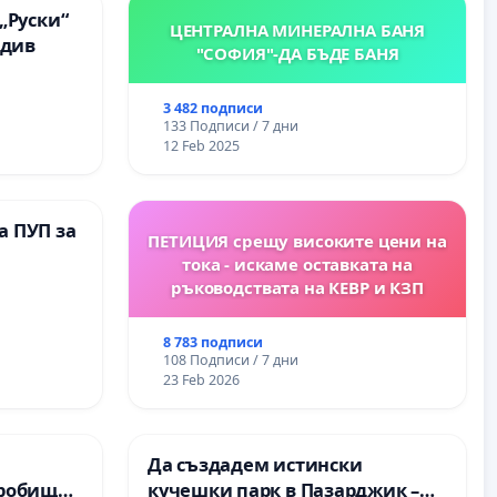
„Руски“
ЦЕНТРАЛНА МИНЕРАЛНА БАНЯ
вдив
"СОФИЯ"-ДА БЪДЕ БАНЯ
3 482 подписи
133 Подписи / 7 дни
12 Feb 2025
а ПУП за
ПЕТИЦИЯ срещу високите цени на
тока - искаме оставката на
ръководствата на КЕВР и КЗП
8 783 подписи
108 Подписи / 7 дни
23 Feb 2026
Да създадем истински
Гробищен
кучешки парк в Пазарджик –