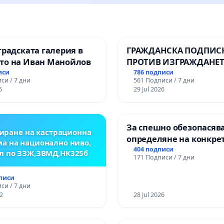
градската галерия в
ГРАЖДАНСКА ПОДПИСК
то на Иван Манойлов
ПРОТИВ ИЗГРАЖДАНЕТ
ВЪЖЕНА ЛИНИЯ (ЛИФТ
иси
786 подписи
си / 7 дни
561 Подписи / 7 дни
ТЕРИТОРИЯТА НА ПРИ
6
29 Jul 2026
ЗАБЕЛЕЖИТЕЛНОСТ „Х
ОСВОБОДИТЕЛИТЕ“
(БУНАРДЖИК)
За спешно обезопасяв
иране на кастрационна
определяне на конкре
а на национално ниво,
срокове и извършване
404 подписи
л по ЗЗЖ,ЗВМД,НК325б
171 Подписи / 7 дни
цялостна рехабилитац
републиканския път 
дписи
пътен възел АМ „Тракия
си / 7 дни
2
Ихтиман - с. Мирово - к
28 Jul 2026
Момин проход