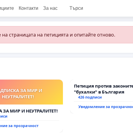
ициите
Контакти
За нас
Търси
 на страницата на петицията и опитайте отново.
Петиция против законит
ДПИСКА ЗА МИР И
"бухалки" в България
НЕУТРАЛИТЕТ!
426 подписи
Уведомление за прозрачно
 ЗА МИР И НЕУТРАЛИТЕТ!
писи
ние за прозрачност