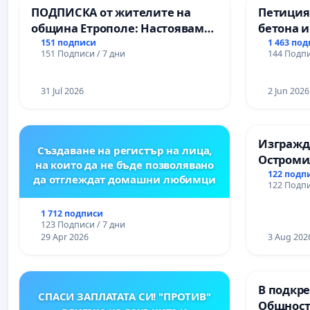
ПОДПИСКА от жителите на
Петиция
община Етрополе: Настояваме
бетона и
за ясни гаранции от “Елаците-
антично
151 подписи
1 463 по
151 Подписи / 7 дни
144 Подпи
МЕД” АД и от държавата, че ще
Могилан
се изпълнят всички
Враца
екологични норми!
31 Jul 2026
2 Jun 2026
Изгражда
Създаване на регистър на лица,
Остроми
на които да не бъде позволявано
122 подп
да отглеждат домашни любимци
122 Подпи
1 712 подписи
123 Подписи / 7 дни
29 Apr 2026
3 Aug 202
В подкре
СПАСИ ЗАПЛАТАТА СИ! "ПРОТИВ"
Общност