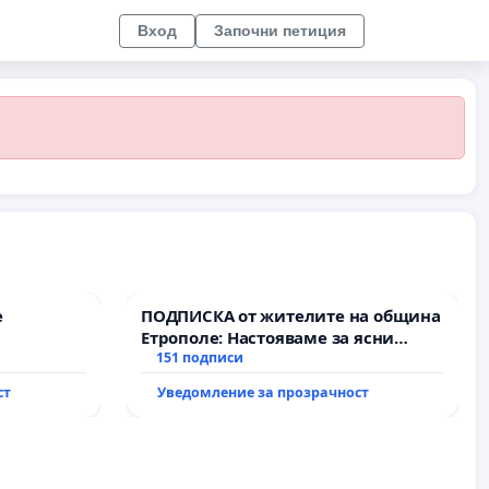
Вход
Започни петиция
е
ПОДПИСКА от жителите на община
Етрополе: Настояваме за ясни
гаранции от “Елаците-МЕД” АД и от
151 подписи
държавата, че ще се изпълнят
ст
Уведомление за прозрачност
всички екологични норми!