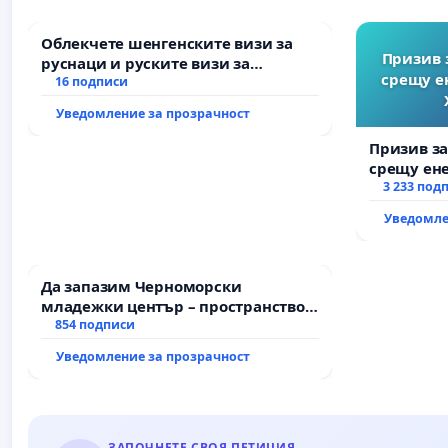
Облекчете шенгенските визи за
Призив 
руснаци и руските визи за
срещу е
българи
16 подписи
Уведомление за прозрачност
Призив з
срещу ен
Христо Ко
3 233 под
Уведомле
Да запазим Черноморски
младежки център – пространство
за младите на Варна
854 подписи
Уведомление за прозрачност
ЗАПОЧНЕТЕ СВОЯ ПЕТИЦИЯ