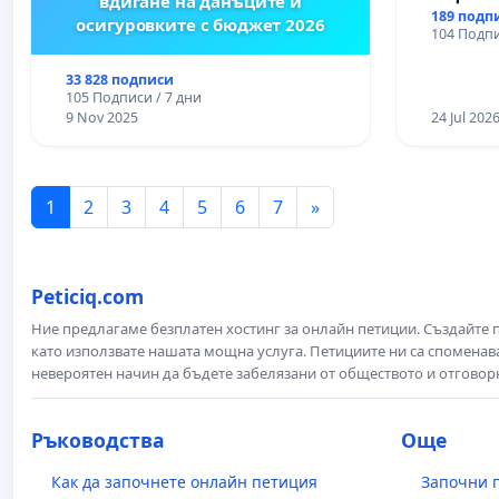
вдигане на данъците и
Църква
189 подп
осигуровките с бюджет 2026
104 Подпи
33 828 подписи
105 Подписи / 7 дни
9 Nov 2025
24 Jul 202
1
2
3
4
5
6
7
»
Peticiq.com
Ние предлагаме безплатен хостинг за онлайн петиции. Създайте
като използвате нашата мощна услуга. Петициите ни са споменава
невероятен начин да бъдете забелязани от обществото и отговор
Ръководства
Още
Как да започнете онлайн петиция
Започни 