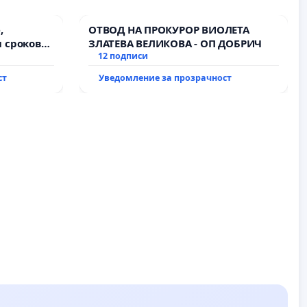
,
ОТВОД НА ПРОКУРОР ВИОЛЕТА
 срокове
ЗЛАТЕВА ВЕЛИКОВА - ОП ДОБРИЧ
на
12 подписи
ст
Уведомление за прозрачност
ду пътен
хтиман - с.
ход