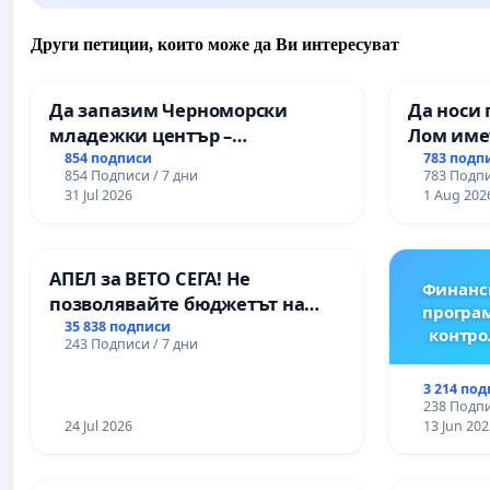
Други петиции, които може да Ви интересуват
Да запазим Черноморски
Да носи 
младежки център –
Лом име
пространство за младите на
854 подписи
783 подп
854 Подписи / 7 дни
783 Подпи
Варна
31 Jul 2026
1 Aug 202
АПЕЛ за ВЕТО СЕГА! Не
Финанс
позволявайте бюджетът на
програм
Радев да открадне парите и
35 838 подписи
контро
243 Подписи / 7 дни
правата ни в тъмното
3 214 по
238 Подпи
24 Jul 2026
13 Jun 202