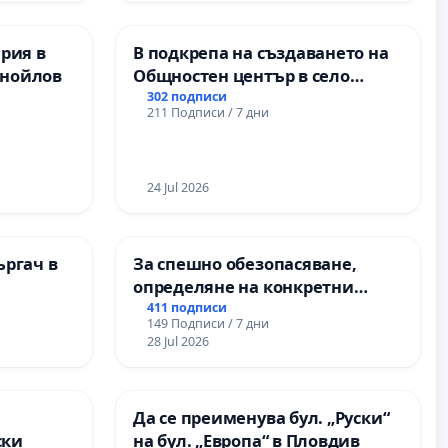
ОСВОБОДИТЕЛИТЕ“
(БУНАРДЖИК)
ерия в
В подкрепа на създаването на
анойлов
Общностен център в село
Църква
302 подписи
211 Подписи / 7 дни
24 Jul 2026
ъргач в
За спешно обезопасяване,
определяне на конкретни
срокове и извършване на
411 подписи
149 Подписи / 7 дни
цялостна рехабилитация на
28 Jul 2026
републиканския път между
пътен възел АМ „Тракия“ - гр.
Ихтиман - с. Мирово - к.к.
а
Да се преименува бул. „Руски“
Момин проход
ски
на бул. „Европа“ в Пловдив