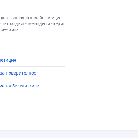
 професионална онлайн петиция
ни в медиите всеки ден и са един
ните лица.
петиция
за поверителност
ие на бисквитките