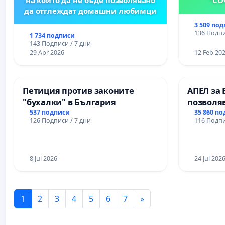
да отглеждат домашни любимци
3 509 по
136 Подпи
1 734 подписи
143 Подписи / 7 дни
29 Apr 2026
12 Feb 20
Петиция против законите
АПЕЛ за 
"бухалки" в България
позволя
Радев да
537 подписи
35 860 п
126 Подписи / 7 дни
116 Подпи
правата 
8 Jul 2026
24 Jul 202
1
2
3
4
5
6
7
»