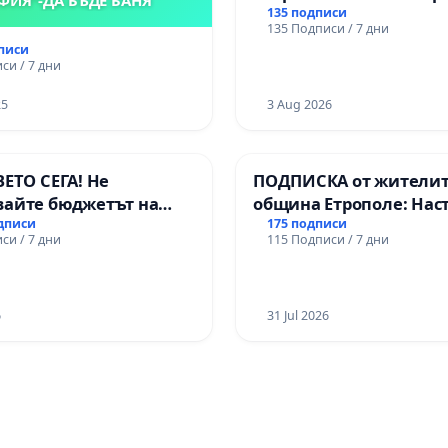
135 подписи
135 Подписи / 7 дни
дписи
си / 7 дни
25
3 Aug 2026
ВЕТО СЕГА! Не
ПОДПИСКА от жителит
вайте бюджетът на
община Етрополе: Нас
 открадне парите и
за ясни гаранции от “Е
одписи
175 подписи
си / 7 дни
115 Подписи / 7 дни
ни в тъмното
МЕД” АД и от държават
се изпълнят всички
екологични норми!
6
31 Jul 2026