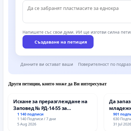
Напишете със свои думи. ИИ ще изготви силна пети
Създаване на петиция
Данните ви остават ваши
Поверителност по подра
Други петиции, които може да Ви интересуват
Искане за преразглеждане на
Да запа
Заповед № РД-14-55 за
младежк
вливането на
простран
1 140 подписи
901 подп
1 140 Подписи / 7 дни
630 Подпи
Професионалната гимназия по
Варна
5 Aug 2026
31 Jul 202
промишлени технологии в