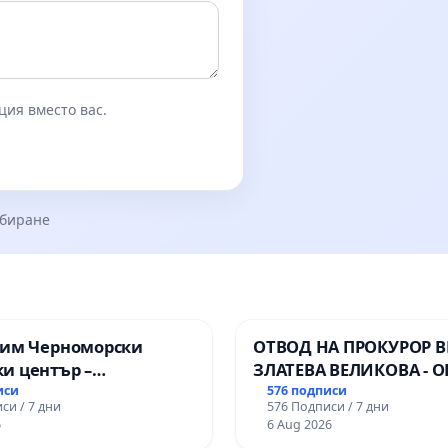
ция вместо вас.
збиране
зим Черноморски
ОТВОД НА ПРОКУРОР 
и център –
ЗЛАТЕВА ВЕЛИКОВА - О
ство за младите на
ДОБРИЧ
иси
576 подписи
си / 7 дни
576 Подписи / 7 дни
6
6 Aug 2026