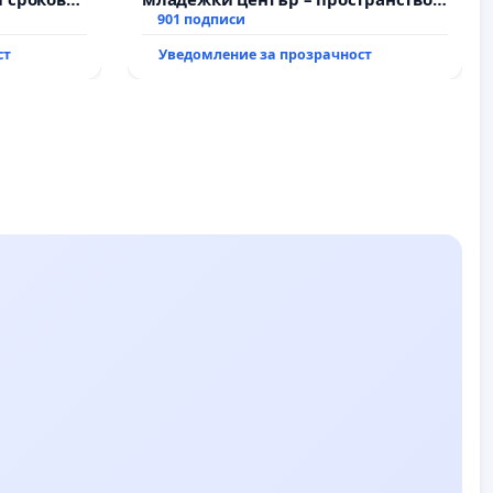
на
за младите на Варна
901 подписи
ст
Уведомление за прозрачност
ду пътен
хтиман - с.
ход