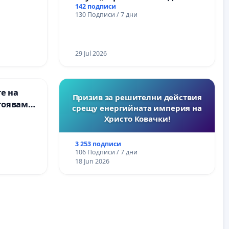
142 подписи
130 Подписи / 7 дни
29 Jul 2026
е на
Призив за решителни действия
тояваме
срещу енергийната империя на
лаците-
Христо Ковачки!
а, че ще
3 253 подписи
106 Подписи / 7 дни
18 Jun 2026