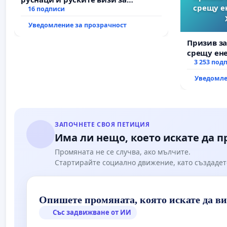
срещу е
българи
16 подписи
Уведомление за прозрачност
Призив з
срещу ен
Христо Ко
3 253 под
Уведомле
ЗАПОЧНЕТЕ СВОЯ ПЕТИЦИЯ
Има ли нещо, което искате да 
Промяната не се случва, ако мълчите.
Стартирайте социално движение, като създадет
Опишете промяната, която искате да в
Със задвижване от ИИ