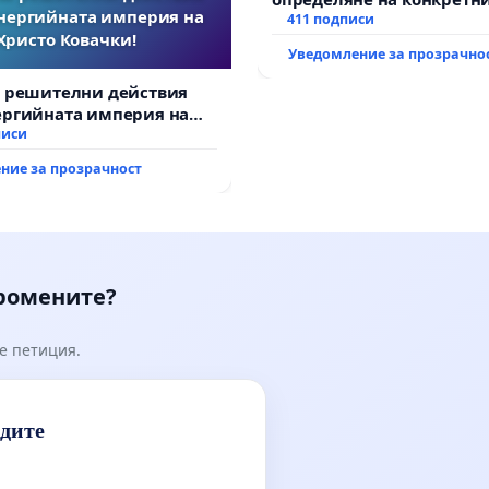
нергийната империя на
и извършване на цялост
411 подписи
Христо Ковачки!
рехабилитация на
Уведомление за прозрачно
републиканския път меж
възел АМ „Тракия“ - гр. И
а решителни действия
Мирово - к.к. Момин про
ергийната империя на
вачки!
писи
ние за прозрачност
промените?
е петиция.
идите