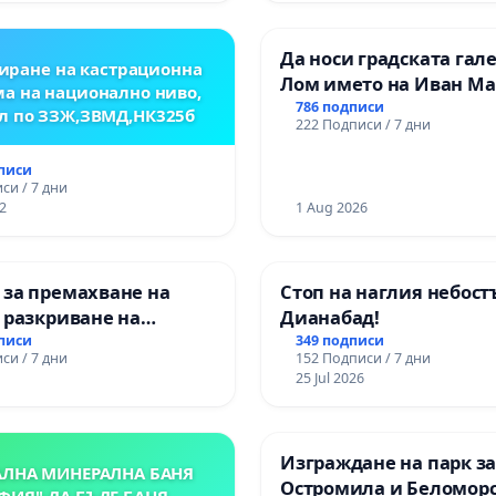
Да носи градската гал
иране на кастрационна
Лом името на Иван М
а на национално ниво,
786 подписи
л по ЗЗЖ,ЗВМД,НК325б
222 Подписи / 7 дни
дписи
си / 7 дни
2
1 Aug 2026
 за премахване на
Стоп на наглия небост
 разкриване на
Дианабад!
то сърце на
дписи
349 подписи
си / 7 дни
152 Подписи / 7 дни
ската могила във
25 Jul 2026
Изграждане на парк з
АЛНА МИНЕРАЛНА БАНЯ
Остромила и Беломор
ФИЯ"-ДА БЪДЕ БАНЯ