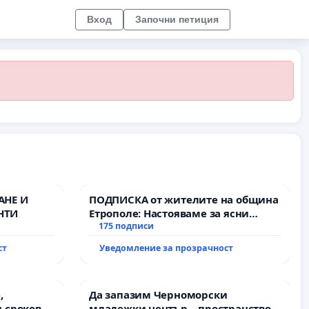
Вход
Започни петиция
АНЕ И
ПОДПИСКА от жителите на община
НТИ
Етрополе: Настояваме за ясни
гаранции от “Елаците-МЕД” АД и от
175 подписи
държавата, че ще се изпълнят
ст
Уведомление за прозрачност
всички екологични норми!
,
Да запазим Черноморски
 срокове
младежки център – пространство