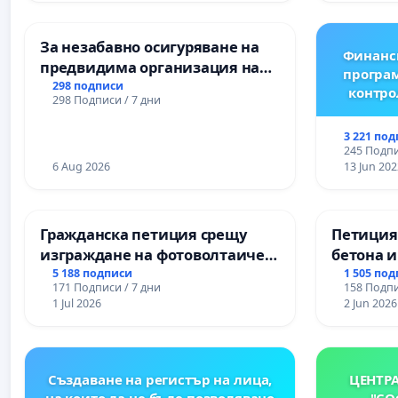
Професионалната гимназия по
икономика и мениджмънт – гр.
За незабавно осигуряване на
Пазарджик
Финанс
предвидима организация на
програм
учебния процес и гарантиране
298 подписи
контро
298 Подписи / 7 дни
на правото на равнопоставено
и качествено образование на
3 221 по
учениците от ОУ „Княз
245 Подпи
Александър I“ и Хуманитарна
6 Aug 2026
13 Jun 202
гимназия „
Гражданска петиция срещу
Петиция
изграждане на фотоволтаичен
бетона и
парк в с.Прибой, общ. Радомир
антично
5 188 подписи
1 505 по
171 Подписи / 7 дни
158 Подпи
Могилан
1 Jul 2026
2 Jun 2026
Враца
Създаване на регистър на лица,
ЦЕНТР
на които да не бъде позволявано
"СО