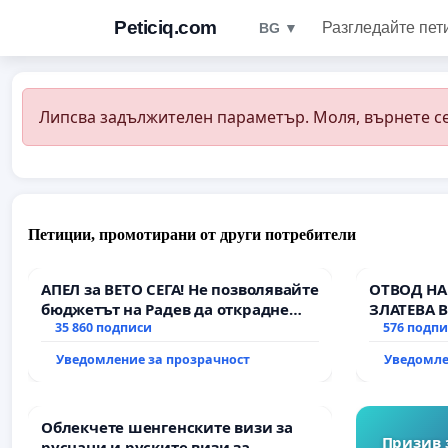
Peticiq.com
Разгледайте пет
BG ▼
Липсва задължителен параметър. Моля, върнете се
Петиции, промотирани от други потребители
АПЕЛ за ВЕТО СЕГА! Не позволявайте
ОТВОД НА
бюджетът на Радев да открадне
ЗЛАТЕВА 
парите и правата ни в тъмното
35 860 подписи
576 подп
Уведомление за прозрачност
Уведомле
Облекчете шенгенските визи за
Призив 
руснаци и руските визи за