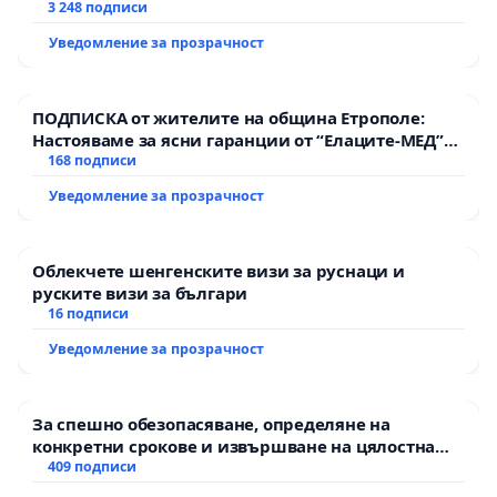
3 248 подписи
Уведомление за прозрачност
ПОДПИСКА от жителите на община Етрополе:
Настояваме за ясни гаранции от “Елаците-МЕД”
АД и от държавата, че ще се изпълнят всички
168 подписи
екологични норми!
Уведомление за прозрачност
Облекчете шенгенските визи за руснаци и
руските визи за българи
16 подписи
Уведомление за прозрачност
За спешно обезопасяване, определяне на
конкретни срокове и извършване на цялостна
рехабилитация на републиканския път между
409 подписи
пътен възел АМ „Тракия“ - гр. Ихтиман - с.