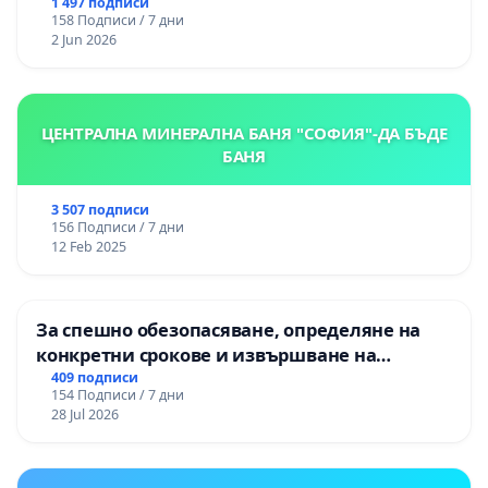
Могиланската могила във Враца
1 497 подписи
158 Подписи / 7 дни
2 Jun 2026
ЦЕНТРАЛНА МИНЕРАЛНА БАНЯ "СОФИЯ"-ДА БЪДЕ
БАНЯ
3 507 подписи
156 Подписи / 7 дни
12 Feb 2025
За спешно обезопасяване, определяне на
конкретни срокове и извършване на
цялостна рехабилитация на
409 подписи
154 Подписи / 7 дни
републиканския път между пътен възел АМ
28 Jul 2026
„Тракия“ - гр. Ихтиман - с. Мирово - к.к.
Момин проход