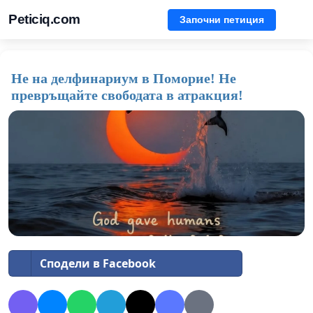
Peticiq.com
Започни петиция
Не на делфинариум в Поморие! Не
превръщайте свободата в атракция!
Сподели в Facebook