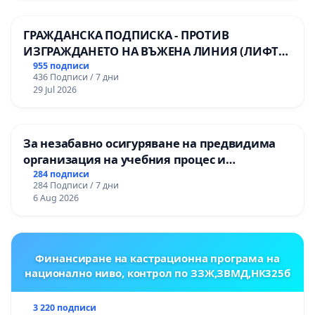
ГРАЖДАНСКА ПОДПИСКА - ПРОТИВ
ИЗГРАЖДАНЕТО НА ВЪЖЕНА ЛИНИЯ (ЛИФТ)
НА ТЕРИТОРИЯТА НА ПРИРОДНА
955 подписи
436 Подписи / 7 дни
ЗАБЕЛЕЖИТЕЛНОСТ „ХЪЛМ НА
29 Jul 2026
ОСВОБОДИТЕЛИТЕ“ (БУНАРДЖИК)
За незабавно осигуряване на предвидима
организация на учебния процес и
гарантиране на правото на равнопоставено
284 подписи
284 Подписи / 7 дни
и качествено образование на учениците от
6 Aug 2026
ОУ „Княз Александър I“ и Хуманитарна
гимназия „
Финансиране на кастрационна програма на
национално ниво, контрол по ЗЗЖ,ЗВМД,НК325б
3 220 подписи