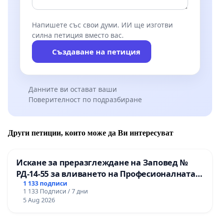
Напишете със свои думи. ИИ ще изготви
силна петиция вместо вас.
Създаване на петиция
Данните ви остават ваши
Поверителност по подразбиране
Други петиции, които може да Ви интересуват
Искане за преразглеждане на Заповед №
РД-14-55 за вливането на Професионалната
гимназия по промишлени технологии в
1 133 подписи
1 133 Подписи / 7 дни
Професионалната гимназия по икономика и
5 Aug 2026
мениджмънт – гр. Пазарджик