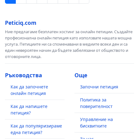
Peticiq.com
Ние предлагаме безплатен хостинг за онлайн петиции. Създайте
професионална онлайн петиция като използвате нашата мощна
услуга. Петициите ни са споменавани в медиите всеки ден и са
един невероятен начин да бъдете забелязани от обществото и
отговорните лица.
Ръководства
Още
Как да започнете
Започни петиция
онлайн петиция
Политика за
Как да напишете
поверителност
петиция?
Управление на
Как да популяризираме
бисквитките
една петиция?
За нас