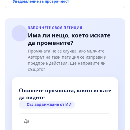
Уведомление за прозрачност
Мирово - к.к. Момин проход
ЗАПОЧНЕТЕ СВОЯ ПЕТИЦИЯ
Има ли нещо, което искате
да промените?
Промяната не се случва, ако мълчите.
Авторът на тази петиция се изправи и
предприе действия. Ще направите ли
същото?
Опишете промяната, която искате
да видите
Със задвижване от ИИ