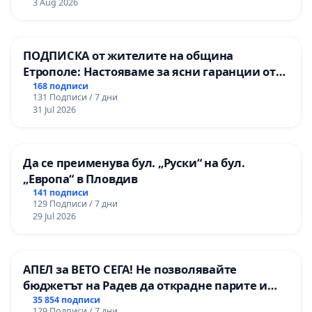
3 Aug 2026
ПОДПИСКА от жителите на община
Етрополе: Настояваме за ясни гаранции от
“Елаците-МЕД” АД и от държавата, че ще се
168 подписи
131 Подписи / 7 дни
изпълнят всички екологични норми!
31 Jul 2026
Да се преименува бул. „Руски“ на бул.
„Европа“ в Пловдив
141 подписи
129 Подписи / 7 дни
29 Jul 2026
АПЕЛ за ВЕТО СЕГА! Не позволявайте
бюджетът на Радев да открадне парите и
правата ни в тъмното
35 854 подписи
129 Подписи / 7 дни