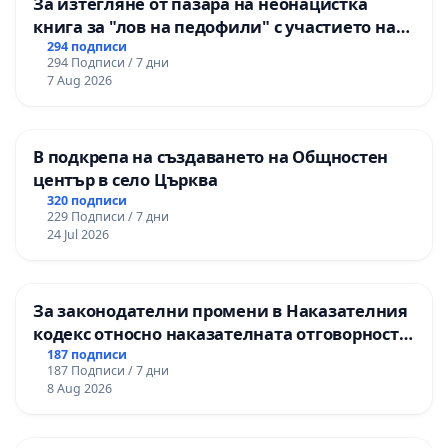
За изтегляне от пазара на неонацистка
книга за "лов на педофили" с участието на
деца
294 подписи
294 Подписи / 7 дни
7 Aug 2026
В подкрепа на създаването на Общностен
център в село Църква
320 подписи
229 Подписи / 7 дни
24 Jul 2026
За законодателни промени в Наказателния
кодекс относно наказателната отговорност
на непълнолетните при особено тежки
187 подписи
187 Подписи / 7 дни
умишлени престъпления
8 Aug 2026