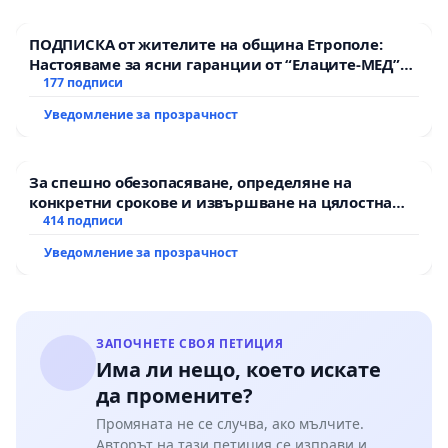
ПОДПИСКА от жителите на община Етрополе:
Настояваме за ясни гаранции от “Елаците-МЕД”
АД и от държавата, че ще се изпълнят всички
177 подписи
екологични норми!
Уведомление за прозрачност
За спешно обезопасяване, определяне на
конкретни срокове и извършване на цялостна
рехабилитация на републиканския път между
414 подписи
пътен възел АМ „Тракия“ - гр. Ихтиман - с.
Уведомление за прозрачност
Мирово - к.к. Момин проход
ЗАПОЧНЕТЕ СВОЯ ПЕТИЦИЯ
Има ли нещо, което искате
да промените?
Промяната не се случва, ако мълчите.
Авторът на тази петиция се изправи и