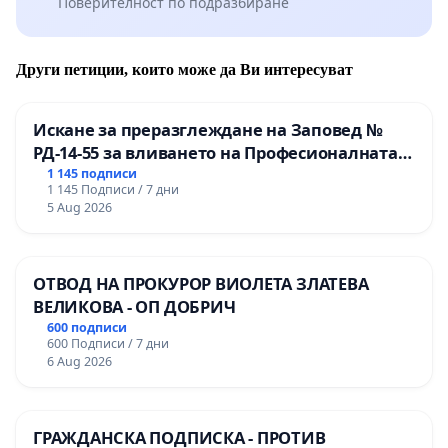
Поверителност по подразбиране
Други петиции, които може да Ви интересуват
Искане за преразглеждане на Заповед №
РД-14-55 за вливането на Професионалната
гимназия по промишлени технологии в
1 145 подписи
1 145 Подписи / 7 дни
Професионалната гимназия по икономика и
5 Aug 2026
мениджмънт – гр. Пазарджик
ОТВОД НА ПРОКУРОР ВИОЛЕТА ЗЛАТЕВА
ВЕЛИКОВА - ОП ДОБРИЧ
600 подписи
600 Подписи / 7 дни
6 Aug 2026
ГРАЖДАНСКА ПОДПИСКА - ПРОТИВ