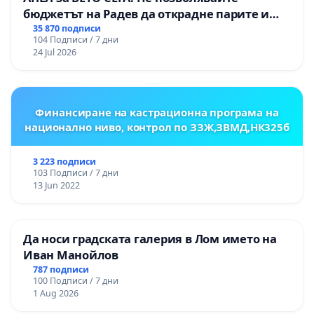
бюджетът на Радев да открадне парите и
правата ни в тъмното
35 870 подписи
104 Подписи / 7 дни
24 Jul 2026
Финансиране на кастрационна програма на
национално ниво, контрол по ЗЗЖ,ЗВМД,НК325б
3 223 подписи
103 Подписи / 7 дни
13 Jun 2022
Да носи градската галерия в Лом името на
Иван Манойлов
787 подписи
100 Подписи / 7 дни
1 Aug 2026