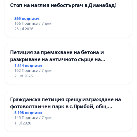
Стоп на наглия небостъргач в Дианабад!
365 подписи
166 Подписи / 7 дни
25 Jul 2026
Петиция за премахване на бетона и
разкриване на античното сърце на
Могиланската могила във Враца
1 514 подписи
162 Подписи / 7 дни
2 Jun 2026
Гражданска петиция срещу изграждане на
фотоволтаичен парк в с.Прибой, общ.
Радомир
5 198 подписи
145 Подписи / 7 дни
1 Jul 2026