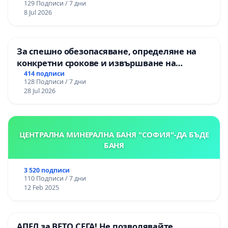
129 Подписи / 7 дни
8 Jul 2026
За спешно обезопасяване, определяне на
конкретни срокове и извършване на
цялостна рехабилитация на
414 подписи
128 Подписи / 7 дни
републиканския път между пътен възел АМ
28 Jul 2026
„Тракия“ - гр. Ихтиман - с. Мирово - к.к.
Момин проход
ЦЕНТРАЛНА МИНЕРАЛНА БАНЯ "СОФИЯ"-ДА БЪДЕ
БАНЯ
3 520 подписи
110 Подписи / 7 дни
12 Feb 2025
АПЕЛ за ВЕТО СЕГА! Не позволявайте