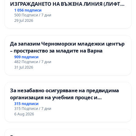
ИЗГРАЖДАНЕТО НА ВЪЖЕНА ЛИНИЯ (ЛИФТ)
НА ТЕРИТОРИЯТА НА ПРИРОДНА
1 056 подписи
500 Подписи / 7 дни
ЗАБЕЛЕЖИТЕЛНОСТ „ХЪЛМ НА
29 Jul 2026
ОСВОБОДИТЕЛИТЕ“ (БУНАРДЖИК)
Да запазим Черноморски младежки център
– пространство за младите на Варна
909 подписи
482 Подписи / 7 дни
31 Jul 2026
За незабавно осигуряване на предвидима
организация на учебния процес и
гарантиране на правото на равнопоставено
315 подписи
315 Подписи / 7 дни
и качествено образование на учениците от
6 Aug 2026
ОУ „Княз Александър I“ и Хуманитарна
гимназия „