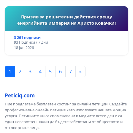
Призив за решителни действия срещу
енергийната империя на Христо Ковачки!
3 261 подписи
93 Подписи / 7 дни
18 Jun 2026
1
2
3
4
5
6
7
»
Peticiq.com
Ние предлагаме безплатен хостинг за онлайн петиции. Създайте
професионална онлайн петиция като използвате нашата мощна
услуга. Петициите ни са споменавани в медиите всеки ден и са
един невероятен начин да бъдете забелязани от обществото и
отговорните лица.