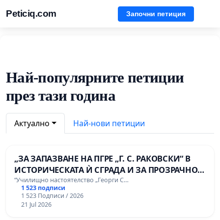
Peticiq.com
Започни петиция
Най-популярните петиции
през тази година
Актуално
Най-нови петиции
„ЗА ЗАПАЗВАНЕ НА ПГРЕ „Г. С. РАКОВСКИ“ В
ИСТОРИЧЕСКАТА Ѝ СГРАДА И ЗА ПРОЗРАЧНО
УПРАВЛЕНИЕ НА ОБЩИНСКАТА
“Училищно настоятелство „Георги С…
1 523 подписи
ОБРАЗОВАТЕЛНА БАЗА“.
1 523 Подписи / 2026
21 Jul 2026