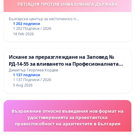
ПЕТИЦИЯ ПРОТИВ ИНВАЗИВНАТА ДЪРЖАВА
Български център за нестопанско п…
1 202 подписи
1 202 Подписи / 2026
18 Feb 2026
Искане за преразглеждане на Заповед №
РД-14-55 за вливането на Професионалната
гимназия по промишлени технологии в
Димитър Георгиев Кордев
1 137 подписи
Професионалната гимназия по икономика и
1 137 Подписи / 2026
мениджмънт – гр. Пазарджик
5 Aug 2026
Възражение относно въведения нов формат на
удостоверенията за проектантска
правоспособност на архитектите в България