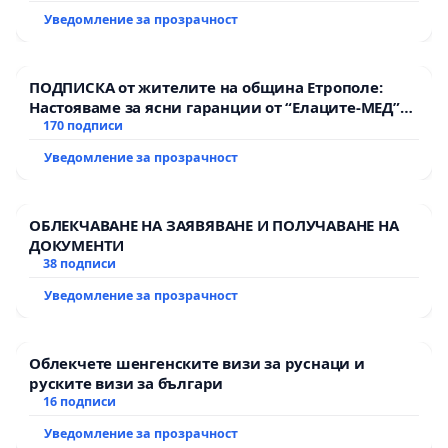
Уведомление за прозрачност
ПОДПИСКА от жителите на община Етрополе:
Настояваме за ясни гаранции от “Елаците-МЕД”
АД и от държавата, че ще се изпълнят всички
170 подписи
екологични норми!
Уведомление за прозрачност
ОБЛЕКЧАВАНЕ НА ЗАЯВЯВАНЕ И ПОЛУЧАВАНЕ НА
ДОКУМЕНТИ
38 подписи
Уведомление за прозрачност
Облекчете шенгенските визи за руснаци и
руските визи за българи
16 подписи
Уведомление за прозрачност