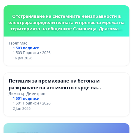
Отстраняване на системните неизправности в
електроразпределителната и преносна мрежа на
територията на общините Сливница, Драгоман,
Костинброд, Божурище, Годеч и Нови Искър
Твоят глас
1 503 подписи
1 503 Подписи / 2026
16 Jan 2026
Петиция за премахване на бетона и
разкриване на античното сърце на
Могиланската могила във Враца
Димитър Димитров
1 501 подписи
1 501 Подписи / 2026
2 Jun 2026