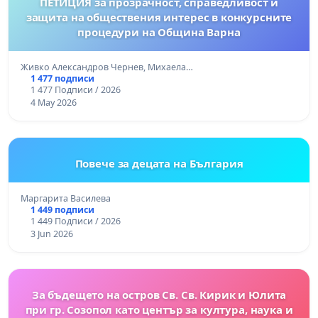
ПЕТИЦИЯ за прозрачност, справедливост и
защита на обществения интерес в конкурсните
процедури на Община Варна
Живко Александров Чернев, Михаела…
1 477 подписи
1 477 Подписи / 2026
4 May 2026
Повече за децата на България
Маргарита Василева
1 449 подписи
1 449 Подписи / 2026
3 Jun 2026
За бъдещето на остров Св. Св. Кирик и Юлита
при гр. Созопол като център за култура, наука и