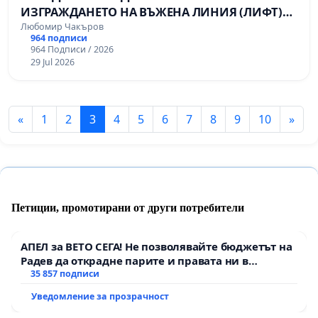
ИЗГРАЖДАНЕТО НА ВЪЖЕНА ЛИНИЯ (ЛИФТ)
НА ТЕРИТОРИЯТА НА ПРИРОДНА
Любомир Чакъров
964 подписи
ЗАБЕЛЕЖИТЕЛНОСТ „ХЪЛМ НА
964 Подписи / 2026
ОСВОБОДИТЕЛИТЕ“ (БУНАРДЖИК)
29 Jul 2026
«
1
2
3
4
5
6
7
8
9
10
»
Петиции, промотирани от други потребители
АПЕЛ за ВЕТО СЕГА! Не позволявайте бюджетът на
Радев да открадне парите и правата ни в
тъмното
35 857 подписи
Уведомление за прозрачност