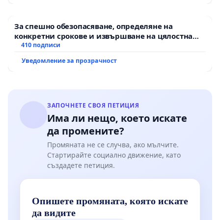
За спешно обезопасяване, определяне на
конкретни срокове и извършване на цялостна
рехабилитация на републиканския път между
410 подписи
пътен възел АМ „Тракия“ - гр. Ихтиман - с.
Уведомление за прозрачност
Мирово - к.к. Момин проход
ЗАПОЧНЕТЕ СВОЯ ПЕТИЦИЯ
Има ли нещо, което искате
да промените?
Промяната не се случва, ако мълчите.
Стартирайте социално движение, като
създадете петиция.
Опишете промяната, която искате
да видите