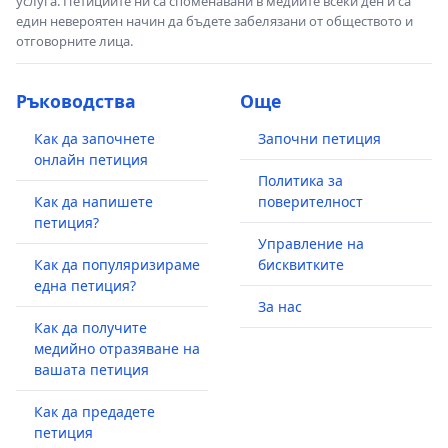
услуга. Петициите ни са споменавани в медиите всеки ден и са
един невероятен начин да бъдете забелязани от обществото и
отговорните лица.
Ръководства
Още
Как да започнете
Започни петиция
онлайн петиция
Политика за
Как да напишете
поверителност
петиция?
Управление на
Как да популяризираме
бисквитките
една петиция?
За нас
Как да получите
медийно отразяване на
вашата петиция
Как да предадете
петиция