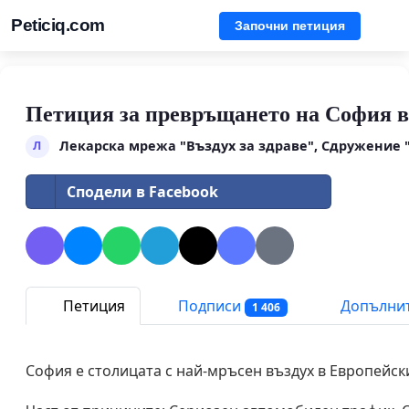
Peticiq.com
Започни петиция
Петиция за превръщането на София в
Лекарска мрежа "Въздух за здраве", Сдружение "
Л
Сподели в Facebook
Петиция
Подписи
Допълнит
1 406
София е столицата с най-мръсен въздух в Европейск