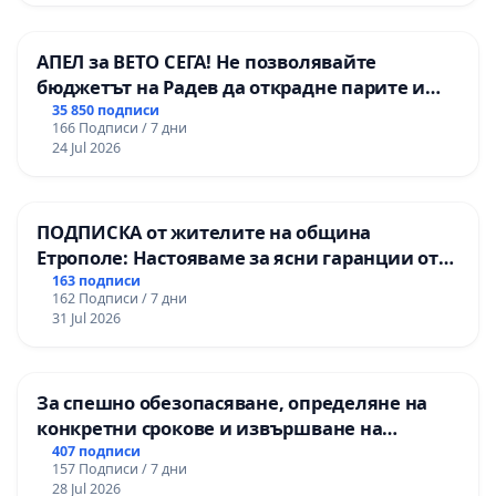
[10]
https://isglobalranking.org/ranking/#green
; Barbo
АПЕЛ за ВЕТО СЕГА! Не позволявайте
Nieuwenhuijsen M. Green space and mortality in Europea
бюджетът на Радев да открадне парите и
5196(21)00229-1.
правата ни в тъмното
35 850 подписи
166 Подписи / 7 дни
[11] Dzhambov AM, Dimitrova V, Germanova N, Burov A, B
24 Jul 2026
pollution, and noise to poor self-rated general health: 
10.1016/j.envres.2023.116087.
ПОДПИСКА от жителите на община
[12] Dadvand et al., 2015; Vujcic and Tomicevic-Dubljevic
Етрополе: Настояваме за ясни гаранции от
“Елаците-МЕД” АД и от държавата, че ще се
163 подписи
162 Подписи / 7 дни
[13] Camps-Calvet и др., 2016; Artmann и др., 2017
изпълнят всички екологични норми!
31 Jul 2026
За спешно обезопасяване, определяне на
конкретни срокове и извършване на
цялостна рехабилитация на
407 подписи
157 Подписи / 7 дни
републиканския път между пътен възел АМ
28 Jul 2026