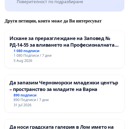
Поверителност по подразбиране
се ползват от жителите на районите; подобряване н
общините, чрез стриктно спазване на графици и пов
Други петиции, които може да Ви интересуват
● Инвестиране във възобновяема енергия, осигурява
въздействието върху здравето, околната среда и ик
Искане за преразглеждане на Заповед №
● Редовно измиване на града – както на улиците, т
РД-14-55 за вливането на Професионалната
гимназия по промишлени технологии в
1 080 подписи
прилагане на регулярно миене след зимно снегопоч
1 080 Подписи / 7 дни
Професионалната гимназия по икономика и
5 Aug 2026
мениджмънт – гр. Пазарджик
● Публично достъпни системи за събиране на данни 
поставяне на портативни станции на превозните сре
дните с опасно замърсяване.
Да запазим Черноморски младежки център
– пространство за младите на Варна
● Мерки за намаляване на генерираните от трафик
890 подписи
890 Подписи / 7 дни
31 Jul 2026
● Стимули и специални мерки за маргинализиранит
● Отворен диалог с неправителствения сектор и изп
Да носи градската галерия в Лом името на
да създава благоприятна среда за живот.