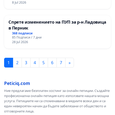
8 Jul 2026
Спрете изменението на ПУП за р-н Ладовица
в Перник
368 подписи
85 Подписи / 7 дни
28 Jul 2026
1
2
3
4
5
6
7
»
Peticiq.com
Ние предлагаме безплатен хостинг за онлайн петиции. Създайте
професионална онлайн петиция като използвате нашата мощна
услуга. Петициите ни са споменавани в медиите всеки ден и са
един невероятен начин да бъдете забелязани от обществото и
отговорните лица.