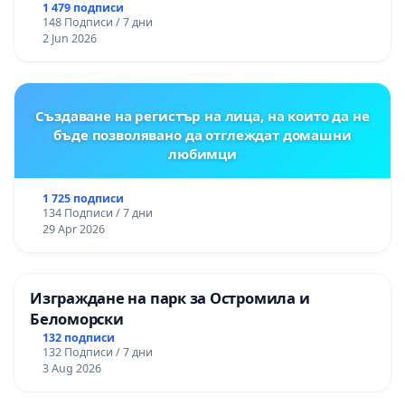
Могиланската могила във Враца
1 479 подписи
148 Подписи / 7 дни
2 Jun 2026
Създаване на регистър на лица, на които да не
бъде позволявано да отглеждат домашни
любимци
1 725 подписи
134 Подписи / 7 дни
29 Apr 2026
Изграждане на парк за Остромила и
Беломорски
132 подписи
132 Подписи / 7 дни
3 Aug 2026