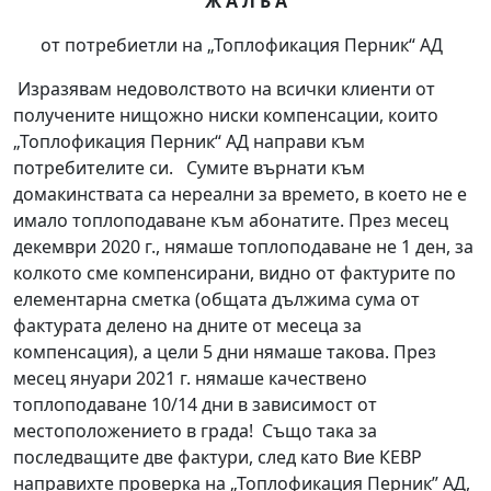
Ж А Л Б А
от потребиетли на „Топлофикация Перник“ АД
Изразявам недоволството на всички клиенти от
получените нищожно ниски компенсации, които
„Топлофикация Перник“ АД направи към
потребителите си. Сумите върнати към
домакинствата са нереални за времето, в което не е
имало топлоподаване към абонатите. През месец
декември 2020 г., нямаше топлоподаване не 1 ден, за
колкото сме компенсирани, видно от фактурите по
елементарна сметка (общата дължима сума от
фактурата делено на дните от месеца за
компенсация), а цели 5 дни нямаше такова. През
месец януари 2021 г. нямаше качествено
топлоподаване 10/14 дни в зависимост от
местоположението в града! Също така за
последващите две фактури, след като Вие КЕВР
направихте проверка на „Топлофикация Перник” АД,