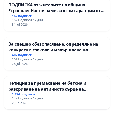
ПОДПИСКА от жителите на община
Етрополе: Настояваме за ясни гаранции от
“Елаците-МЕД” АД и от държавата, че ще се
162 подписи
162 Подписи / 7 дни
изпълнят всички екологични норми!
31 Jul 2026
За спешно обезопасяване, определяне на
конкретни срокове и извършване на
цялостна рехабилитация на
407 подписи
161 Подписи / 7 дни
републиканския път между пътен възел АМ
28 Jul 2026
„Тракия“ - гр. Ихтиман - с. Мирово - к.к.
Момин проход
Петиция за премахване на бетона и
разкриване на античното сърце на
Могиланската могила във Враца
1 474 подписи
147 Подписи / 7 дни
2 Jun 2026