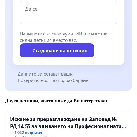
Напишете със свои думи. ИИ ще изготви
силна петиция вместо вас.
Създаване на петиция
Данните ви остават ваши
Поверителност по подразбиране
Други петиции, които може да Ви интересуват
Искане за преразглеждане на Заповед №
РД-14-55 за вливането на Професионалната
гимназия по промишлени технологии в
1 022 подписи