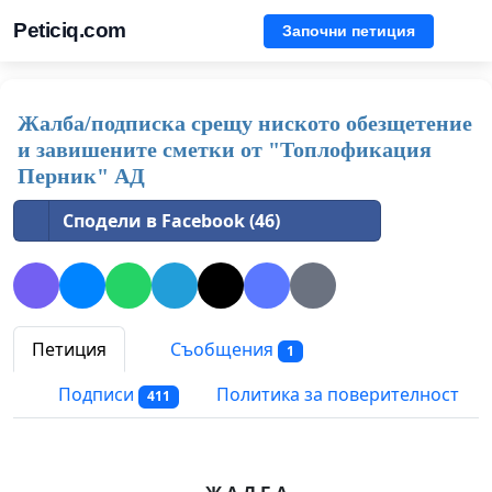
Peticiq.com
Започни петиция
Жалба/подписка срещу ниското обезщетение
и завишените сметки от "Топлофикация
Перник" АД
Сподели в Facebook (46)
Петиция
Съобщения
1
Подписи
Политика за поверителност
411