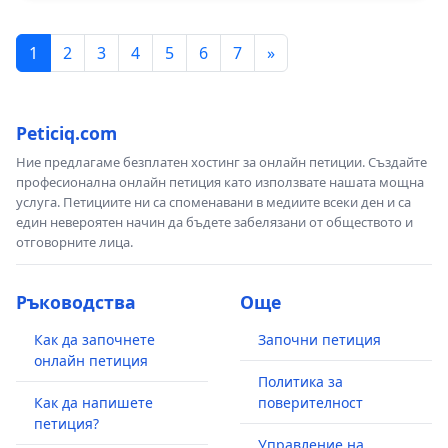
1
2
3
4
5
6
7
»
Peticiq.com
Ние предлагаме безплатен хостинг за онлайн петиции. Създайте
професионална онлайн петиция като използвате нашата мощна
услуга. Петициите ни са споменавани в медиите всеки ден и са
един невероятен начин да бъдете забелязани от обществото и
отговорните лица.
Ръководства
Още
Как да започнете
Започни петиция
онлайн петиция
Политика за
Как да напишете
поверителност
петиция?
Управление на