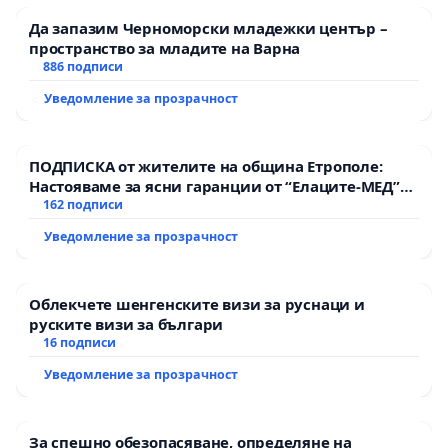
Да запазим Черноморски младежки център –
пространство за младите на Варна
886 подписи
Уведомление за прозрачност
ПОДПИСКА от жителите на община Етрополе:
Настояваме за ясни гаранции от “Елаците-МЕД”
АД и от държавата, че ще се изпълнят всички
162 подписи
екологични норми!
Уведомление за прозрачност
Облекчете шенгенските визи за руснаци и
руските визи за българи
16 подписи
Уведомление за прозрачност
За спешно обезопасяване, определяне на