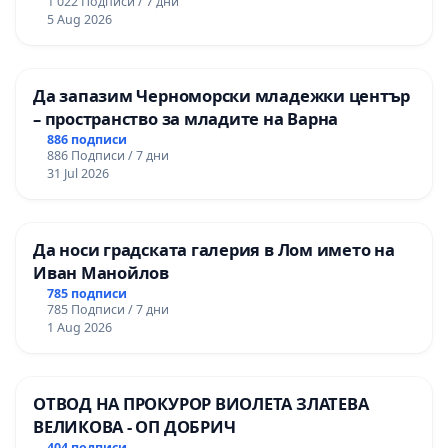
1 022 Подписи / 7 дни
Професионалната гимназия по икономика и
5 Aug 2026
мениджмънт – гр. Пазарджик
Да запазим Черноморски младежки център
– пространство за младите на Варна
886 подписи
886 Подписи / 7 дни
31 Jul 2026
Да носи градската галерия в Лом името на
Иван Манойлов
785 подписи
785 Подписи / 7 дни
1 Aug 2026
ОТВОД НА ПРОКУРОР ВИОЛЕТА ЗЛАТЕВА
ВЕЛИКОВА - ОП ДОБРИЧ
404 подписи