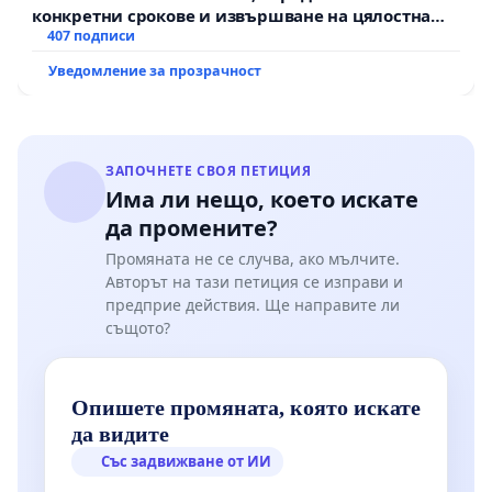
конкретни срокове и извършване на цялостна
рехабилитация на републиканския път между
407 подписи
пътен възел АМ „Тракия“ - гр. Ихтиман - с.
Уведомление за прозрачност
Мирово - к.к. Момин проход
ЗАПОЧНЕТЕ СВОЯ ПЕТИЦИЯ
Има ли нещо, което искате
да промените?
Промяната не се случва, ако мълчите.
Авторът на тази петиция се изправи и
предприе действия. Ще направите ли
същото?
Опишете промяната, която искате
да видите
Със задвижване от ИИ