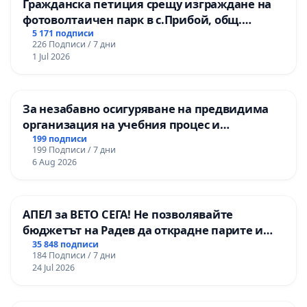
Гражданска петиция срещу изграждане на
фотоволтаичен парк в с.Прибой, общ.
Радомир
5 171 подписи
226 Подписи / 7 дни
1 Jul 2026
За незабавно осигуряване на предвидима
организация на учебния процес и
гарантиране на правото на равнопоставено
199 подписи
199 Подписи / 7 дни
и качествено образование на учениците от
6 Aug 2026
ОУ „Княз Александър I“ и Хуманитарна
гимназия „
АПЕЛ за ВЕТО СЕГА! Не позволявайте
бюджетът на Радев да открадне парите и
правата ни в тъмното
35 848 подписи
184 Подписи / 7 дни
24 Jul 2026