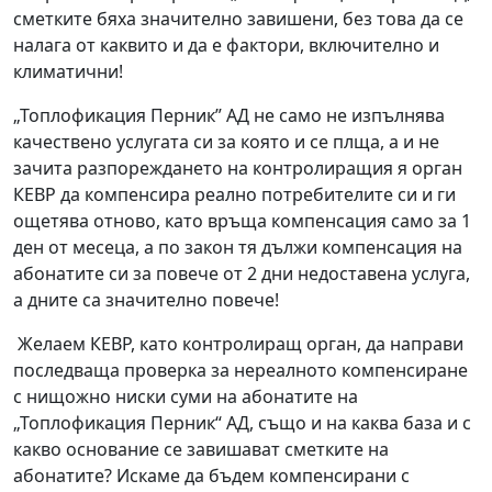
сметките бяха значително завишени, без това да се
налага от каквито и да е фактори, включително и
климатични!
„Топлофикация Перник” АД не само не изпълнява
качествено услугата си за която и се плща, а и не
зачита разпореждането на контролиращия я орган
КЕВР да компенсира реално потребителите си и ги
ощетява отново, като връща компенсация само за 1
ден от месеца, а по закон тя дължи компенсация на
абонатите си за повече от 2 дни недоставена услуга,
а дните са значително повече!
Желаем КЕВР, като контролиращ орган, да направи
последваща проверка за нереалното компенсиране
с нищожно ниски суми на абонатите на
„Топлофикация Перник“ АД, също и на каква база и с
какво основание се завишават сметките на
абонатите? Искаме да бъдем компенсирани с