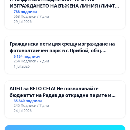
ИЗГРАЖДАНЕТО НА ВЪЖЕНА ЛИНИЯ (ЛИФТ)
НА ТЕРИТОРИЯТА НА ПРИРОДНА
788 подписи
563 Подписи / 7 дни
ЗАБЕЛЕЖИТЕЛНОСТ „ХЪЛМ НА
29 Jul 2026
ОСВОБОДИТЕЛИТЕ“ (БУНАРДЖИК)
Гражданска петиция срещу изграждане на
фотоволтаичен парк в с.Прибой, общ.
Радомир
5 154 подписи
264 Подписи / 7 дни
1 Jul 2026
АПЕЛ за ВЕТО СЕГА! Не позволявайте
бюджетът на Радев да открадне парите и
правата ни в тъмното
35 840 подписи
245 Подписи / 7 дни
24 Jul 2026