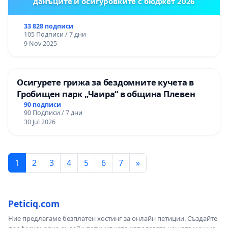
данъците и осигуровките с бюджет 2026
33 828 подписи
105 Подписи / 7 дни
9 Nov 2025
Осигурете грижа за бездомните кучета в
Гробищен парк „Чаира“ в община Плевен
90 подписи
90 Подписи / 7 дни
30 Jul 2026
1
2
3
4
5
6
7
»
Peticiq.com
Ние предлагаме безплатен хостинг за онлайн петиции. Създайте