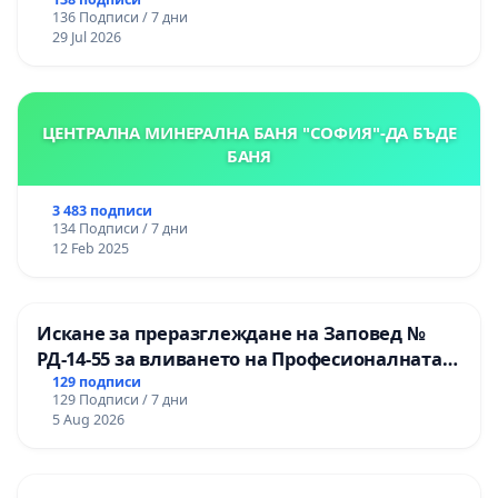
136 Подписи / 7 дни
29 Jul 2026
ЦЕНТРАЛНА МИНЕРАЛНА БАНЯ "СОФИЯ"-ДА БЪДЕ
БАНЯ
3 483 подписи
134 Подписи / 7 дни
12 Feb 2025
Искане за преразглеждане на Заповед №
РД-14-55 за вливането на Професионалната
гимназия по промишлени технологии в
129 подписи
129 Подписи / 7 дни
Професионалната гимназия по икономика и
5 Aug 2026
мениджмънт – гр. Пазарджик