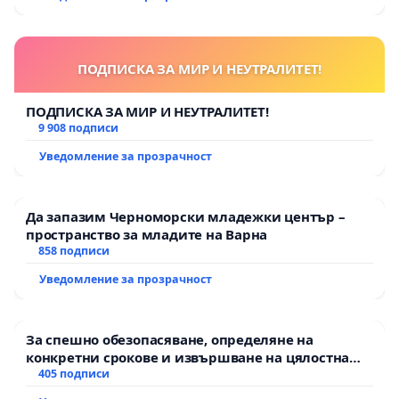
ПОДПИСКА ЗА МИР И НЕУТРАЛИТЕТ!
ПОДПИСКА ЗА МИР И НЕУТРАЛИТЕТ!
9 908 подписи
Уведомление за прозрачност
Да запазим Черноморски младежки център –
пространство за младите на Варна
858 подписи
Уведомление за прозрачност
За спешно обезопасяване, определяне на
конкретни срокове и извършване на цялостна
рехабилитация на републиканския път между
405 подписи
пътен възел АМ „Тракия“ - гр. Ихтиман - с.