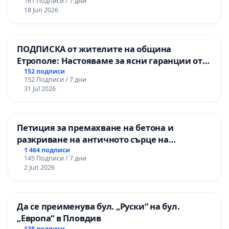
161 Подписи / 7 дни
18 Jun 2026
ПОДПИСКА от жителите на община
Етрополе: Настояваме за ясни гаранции от
“Елаците-МЕД” АД и от държавата, че ще се
152 подписи
152 Подписи / 7 дни
изпълнят всички екологични норми!
31 Jul 2026
Петиция за премахване на бетона и
разкриване на античното сърце на
Могиланската могила във Враца
1 464 подписи
145 Подписи / 7 дни
2 Jun 2026
Да се преименува бул. „Руски“ на бул.
„Европа“ в Пловдив
138 подписи