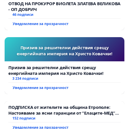
ОТВОД НА ПРОКУРОР ВИОЛЕТА ЗЛАТЕВА ВЕЛИКОВА
- ОП ДОБРИЧ
46 подписи
Уведомление за прозрачност
Призив за решителни действия срещу
енергийната империя на Христо Ковачки!
Призив за решителни действия срещу
енергийната империя на Христо Ковачки!
3 234 подписи
Уведомление за прозрачност
ПОДПИСКА от жителите на община Етрополе:
Настояваме за ясни гаранции от “Елаците-МЕД”
АД и от държавата, че ще се изпълнят всички
152 подписи
екологични норми!
Уведомление за прозрачност