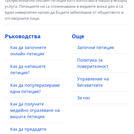
професионална онлайн петиция като използвате нашата мощна
услуга. Петициите ни са споменавани в медиите всеки ден и са
един невероятен начин да бъдете забелязани от обществото и
отговорните лица.
Ръководства
Още
Как да започнете
Започни петиция
онлайн петиция
Политика за
Как да напишете
поверителност
петиция?
Управление на
Как да популяризираме
бисквитките
една петиция?
За нас
Как да получите
медийно отразяване на
вашата петиция
Как да предадете