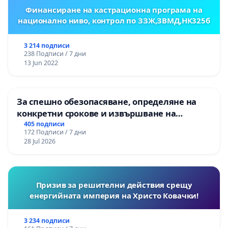
Финансиране на кастрационна програма на
национално ниво, контрол по ЗЗЖ,ЗВМД,НК325б
3 214 подписи
238 Подписи / 7 дни
13 Jun 2022
За спешно обезопасяване, определяне на
конкретни срокове и извършване на
цялостна рехабилитация на
405 подписи
172 Подписи / 7 дни
републиканския път между пътен възел АМ
28 Jul 2026
„Тракия“ - гр. Ихтиман - с. Мирово - к.к.
Момин проход
Призив за решителни действия срещу
енергийната империя на Христо Ковачки!
3 234 подписи