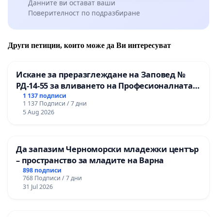
Данните ви остават ваши
Поверителност по подразбиране
Други петиции, които може да Ви интересуват
Искане за преразглеждане на Заповед №
РД-14-55 за вливането на Професионалната
гимназия по промишлени технологии в
1 137 подписи
1 137 Подписи / 7 дни
Професионалната гимназия по икономика и
5 Aug 2026
мениджмънт – гр. Пазарджик
Да запазим Черноморски младежки център
– пространство за младите на Варна
898 подписи
768 Подписи / 7 дни
31 Jul 2026