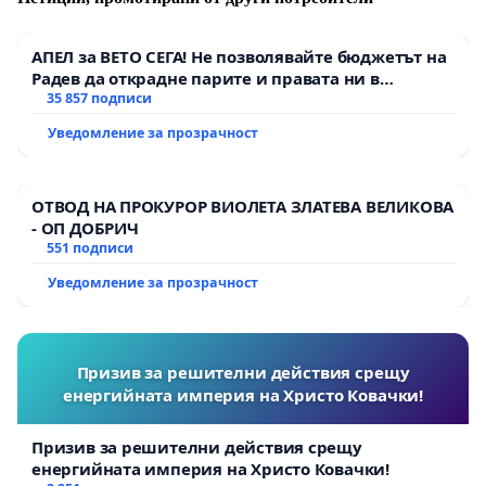
при които лица без специализирано
образование и академични познания ще
престанат да рушат реномето и престижа на
АПЕЛ за ВЕТО СЕГА! Не позволявайте бюджетът на
нашата професия- порочна и опасна практикя,
Радев да открадне парите и правата ни в
тъмното
35 857 подписи
от която в момента са потърпевши българския
пациет и здравната система като цяло.
Уведомление за прозрачност
Връщане на специалността като основен фактор
в превенци и профилактика на множество
ОТВОД НА ПРОКУРОР ВИОЛЕТА ЗЛАТЕВА ВЕЛИКОВА
заболявания- от ранна детска възраст до
- ОП ДОБРИЧ
дълбока старост.
551 подписи
В развитите държави Физиотерапията е
Уведомление за прозрачност
автономна професия, но освен самостоятелно,
физиотерапевтите работята и в тясна
колаборасия с лекари от различни
специалности: ФРМ, Ортопедия и
Призив за решителни действия срещу
травматология, Неврология, Кардиология,
енергийната империя на Христо Ковачки!
Педиатрия, Анестезиология и интензивни грижи,
като основнат цел е не само лечение, а и
Призив за решителни действия срещу
обучение на пациентите- да се затвърди и
енергийната империя на Христо Ковачки!