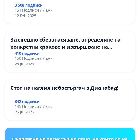
3 508 подписи
151 Подписи / 7 дни
12 Feb 2025
За спешно обезопасяване, определяне на
конкретни срокове и извършване на
цялостна рехабилитация на
410 подписи
150 Подписи / 7 дни
републиканския път между пътен възел АМ
28 Jul 2026
„Тракия“ - гр. Ихтиман - с. Мирово - к.к.
Момин проход
Стоп на наглия небостъргач в Дианабад!
342 подписи
145 Подписи / 7 дни
25 Jul 2026
Създаване на регистър на лица, на които да не