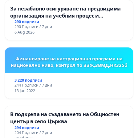
За незабавно осигуряване на предвидима
организация на учебния процес и
гарантиране на правото на равнопоставено
290 подписи
290 Подписи / 7 дни
и качествено образование на учениците от
6 Aug 2026
ОУ „Княз Александър I“ и Хуманитарна
гимназия „
Финансиране на кастрационна програма на
национално ниво, контрол по ЗЗЖ,ЗВМД,НК325б
3 220 подписи
244 Подписи / 7 дни
13 Jun 2022
В подкрепа на създаването на Общностен
център в село Църква
294 подписи
204 Подписи / 7 дни