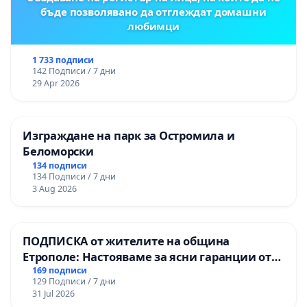
бъде позволявано да отглеждат домашни
любимци
1 733 подписи
142 Подписи / 7 дни
29 Apr 2026
Изграждане на парк за Остромила и
Беломорски
134 подписи
134 Подписи / 7 дни
3 Aug 2026
ПОДПИСКА от жителите на община
Етрополе: Настояваме за ясни гаранции от
“Елаците-МЕД” АД и от държавата, че ще се
169 подписи
129 Подписи / 7 дни
изпълнят всички екологични норми!
31 Jul 2026