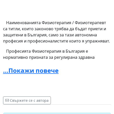
Наименованията Физиотерапия / Физиотерапевт
са титли, които законово трябва да бъдат приети и
защитени в България, само за тази автономна
професия и професионалистите които я упражняват.
Професията Физиотерапия в България е
нормативно призната за регулирана здравна
професия и се представлява от две групи здравни
...Покажи повече
специалисти, различаващи се по тяхното ниво на
образование и квалификация. Тя определя ключови
дейности, които могат да бъдат изпълнявани от
професии и длъжности.
Физиотерапията е автономна професия, а не е част
Свържете се с автора
от физикалната медицина (специализация за
лекари). Физиотерапевтите не са технически