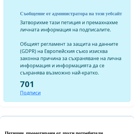
персонал в помощ на лекарите по физикална и
рехабилитационна медицина.
Съобщение от администратора на този уебсайт
Ще изброим само малка част от ползите за
Затворихме тази петиция и премахнахме
здравната система на България при реализиране на
личната информация на подписалите.
горепосочените цели.
Общият регламент за защита на данните
По-широк и улеснен достъп на пациентите от
(GDPR) на Европейския съюз изисква
мали и големи населени места до
законна причина за съхраняване на лична
специализирана и квалифицирана
информация и информацията да се
физиотерапия.
съхранява възможно най-кратко.
Изваждане на "частната" физиотерапия от сивия
701
сектор и узаконяването ѝ.
Създаване на по-висока мотивираност средс
Подписи
спцеиалистите по физиотерапия към
индивидуално развитие, обучение,
квалификация и придобиване на по-висок ценз, а
оттам и по-високо ниво на грижа за пациентите.
Работа в регулирани, но и конкурентни условия,
Петиции, промотирани от други потребители