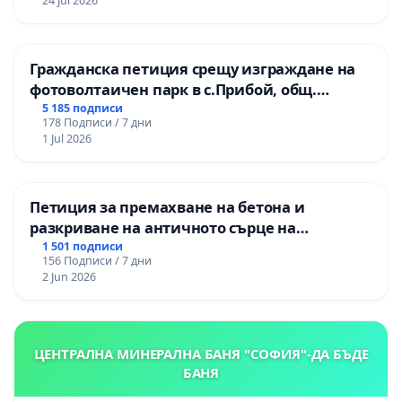
24 Jul 2026
Гражданска петиция срещу изграждане на
фотоволтаичен парк в с.Прибой, общ.
Радомир
5 185 подписи
178 Подписи / 7 дни
1 Jul 2026
Петиция за премахване на бетона и
разкриване на античното сърце на
Могиланската могила във Враца
1 501 подписи
156 Подписи / 7 дни
2 Jun 2026
ЦЕНТРАЛНА МИНЕРАЛНА БАНЯ "СОФИЯ"-ДА БЪДЕ
БАНЯ