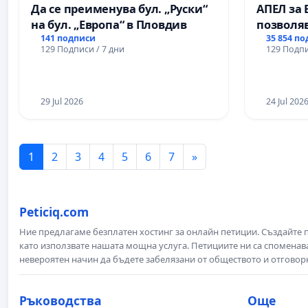
Да се преименува бул. „Руски“
АПЕЛ за 
на бул. „Европа“ в Пловдив
позволя
Радев да
141 подписи
35 854 п
129 Подписи / 7 дни
129 Подпи
правата 
29 Jul 2026
24 Jul 202
1
2
3
4
5
6
7
»
Peticiq.com
Ние предлагаме безплатен хостинг за онлайн петиции. Създайте
като използвате нашата мощна услуга. Петициите ни са споменава
невероятен начин да бъдете забелязани от обществото и отговор
Ръководства
Още