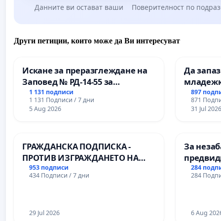
Данните ви остават ваши
Поверителност по подра
Други петиции, които може да Ви интересуват
Искане за преразглеждане на
Да запа
Заповед № РД-14-55 за
младежк
вливането на
простран
1 131 подписи
897 подп
1 131 Подписи / 7 дни
871 Подпи
Професионалната гимназия по
Варна
5 Aug 2026
31 Jul 202
промишлени технологии в
Професионалната гимназия по
икономика и мениджмънт – гр.
ГРАЖДАНСКА ПОДПИСКА -
За незаб
Пазарджик
ПРОТИВ ИЗГРАЖДАНЕТО НА
предвид
ВЪЖЕНА ЛИНИЯ (ЛИФТ) НА
учебния 
953 подписи
284 подп
434 Подписи / 7 дни
284 Подпи
ТЕРИТОРИЯТА НА ПРИРОДНА
на право
ЗАБЕЛЕЖИТЕЛНОСТ „ХЪЛМ НА
и качест
ОСВОБОДИТЕЛИТЕ“
ученицит
(БУНАРДЖИК)
29 Jul 2026
Александ
6 Aug 202