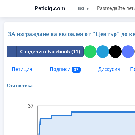
Peticiq.com
Разгледайте пет
BG ▼
ЗА изграждане на велоалея от "Център" до к
Сподели в Facebook (11)
Петиция
Подписи
Дискусия
П
37
Статистика
37