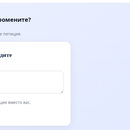
промените?
е петиция.
идите
ция вместо вас.