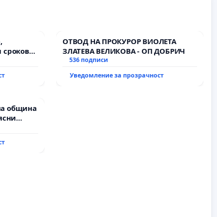
,
ОТВОД НА ПРОКУРОР ВИОЛЕТА
 срокове
ЗЛАТЕВА ВЕЛИКОВА - ОП ДОБРИЧ
на
536 подписи
ст
Уведомление за прозрачност
ду пътен
хтиман - с.
ход
на община
ясни
” АД и от
ълнят
ст
и!