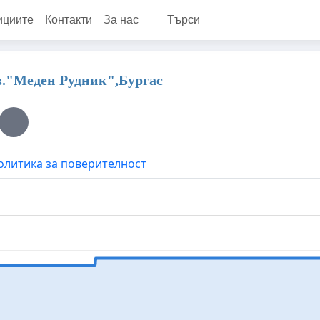
ициите
Контакти
За нас
Търси
в."Меден Рудник",Бургас
олитика за поверителност