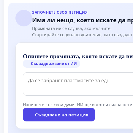
ЗАПОЧНЕТЕ СВОЯ ПЕТИЦИЯ
Има ли нещо, което искате да 
Промяната не се случва, ако мълчите.
Стартирайте социално движение, като създадет
Опишете промяната, която искате да в
Със задвижване от ИИ
Напишете със свои думи. ИИ ще изготви силна пети
Създаване на петиция