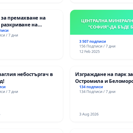
я „
 за премахване на
ЦЕНТРАЛНА МИНЕРАЛН
 разкриване на
"СОФИЯ"-ДА БЪДЕ 
то сърце на
дписи
си / 7 дни
ската могила във
3 507 подписи
156 Подписи / 7 дни
12 Feb 2025
наглия небостъргач в
Изграждане на парк з
д!
Остромила и Беломор
иси
134 подписи
си / 7 дни
134 Подписи / 7 дни
6
3 Aug 2026