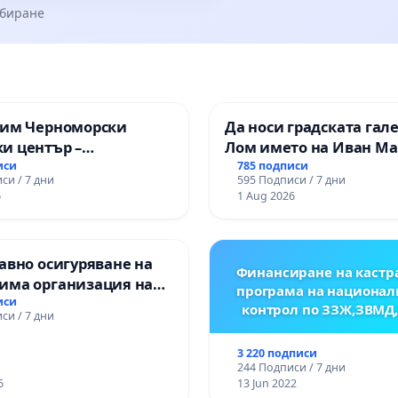
збиране
зим Черноморски
Да носи градската гал
и център –
Лом името на Иван М
ство за младите на
иси
785 подписи
си / 7 дни
595 Подписи / 7 дни
6
1 Aug 2026
авно осигуряване на
Финансиране на кастр
има организация на
програма на национал
процес и гарантиране
иси
контрол по ЗЗЖ,ЗВМД
си / 7 дни
то на равнопоставено
вено образование на
3 220 подписи
е от ОУ „Княз
244 Подписи / 7 дни
ър I“ и Хуманитарна
6
13 Jun 2022