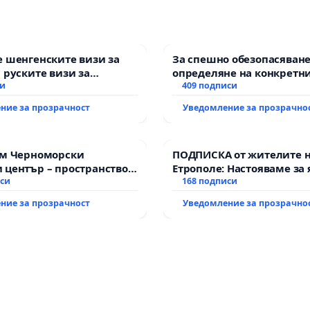
 шенгенските визи за
За спешно обезопасяване
 руските визи за
определяне на конкретни
си
и извършване на цялост
409 подписи
рехабилитация на
ние за прозрачност
Уведомление за прозрачно
републиканския път меж
възел АМ „Тракия“ - гр. И
Мирово - к.к. Момин про
им Черноморски
ПОДПИСКА от жителите 
 център – пространство
Етрополе: Настояваме за 
е на Варна
иси
гаранции от “Елаците-МЕД
168 подписи
държавата, че ще се изп
ние за прозрачност
Уведомление за прозрачно
всички екологични норм