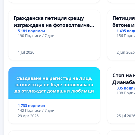
гимнази
Гражданска петиция срещу
Петиция
изграждане на фотоволтаичен
бетона и
парк в с.Прибой, общ. Радомир
антично
5 181 подписи
1 495 по
190 Подписи / 7 дни
156 Подпи
Могилан
Враца
1 Jul 2026
2 Jun 2026
Стоп на 
Създаване на регистър на лица,
Дианаба
на които да не бъде позволявано
335 подп
да отглеждат домашни любимци
138 Подпи
1 733 подписи
142 Подписи / 7 дни
29 Apr 2026
25 Jul 202