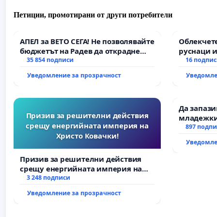
Петиции, промотирани от други потребители
АПЕЛ за ВЕТО СЕГА! Не позволявайте
Облекчете
бюджетът на Радев да открадне
руснаци и
парите и правата ни в тъмното
35 854 подписи
българи
16 подпи
Уведомление за прозрачност
Уведомле
Да запаз
Призив за решителни действия
младежки
срещу енергийната империя на
за младит
897 подп
Христо Ковачки!
Уведомле
Призив за решителни действия
срещу енергийната империя на
Христо Ковачки!
3 248 подписи
Уведомление за прозрачност