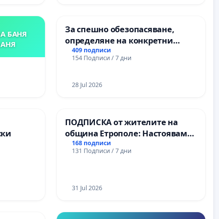
За спешно обезопасяване,
А БАНЯ
определяне на конкретни
БАНЯ
срокове и извършване на
409 подписи
154 Подписи / 7 дни
цялостна рехабилитация на
републиканския път между
пътен възел АМ „Тракия“ - гр.
28 Jul 2026
Ихтиман - с. Мирово - к.к.
Момин проход
а
ПОДПИСКА от жителите на
ски
община Етрополе: Настояваме
за ясни гаранции от “Елаците-
168 подписи
131 Подписи / 7 дни
МЕД” АД и от държавата, че ще
се изпълнят всички
екологични норми!
31 Jul 2026