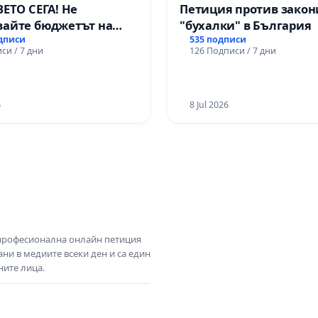
ВЕТО СЕГА! Не
Петиция против закон
вайте бюджетът на
"бухалки" в България
 открадне парите и
одписи
535 подписи
си / 7 дни
126 Подписи / 7 дни
ни в тъмното
6
8 Jul 2026
 професионална онлайн петиция
ни в медиите всеки ден и са един
ните лица.