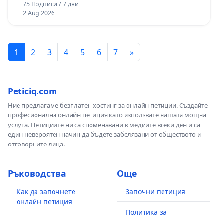
75 Подписи / 7 дни
2 Aug 2026
1
2
3
4
5
6
7
»
Peticiq.com
Ние предлагаме безплатен хостинг за онлайн петиции. Създайте
професионална онлайн петиция като използвате нашата мощна
услуга. Петициите ни са споменавани в медиите всеки ден и са
един невероятен начин да бъдете забелязани от обществото и
отговорните лица.
Ръководства
Още
Как да започнете
Започни петиция
онлайн петиция
Политика за