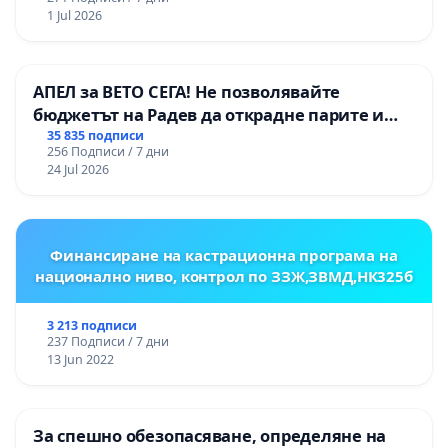
1 Jul 2026
АПЕЛ за ВЕТО СЕГА! Не позволявайте
бюджетът на Радев да открадне парите и
правата ни в тъмното
35 835 подписи
256 Подписи / 7 дни
24 Jul 2026
Финансиране на кастрационна програма на
национално ниво, контрол по ЗЗЖ,ЗВМД,НК325б
3 213 подписи
237 Подписи / 7 дни
13 Jun 2022
За спешно обезопасяване, определяне на