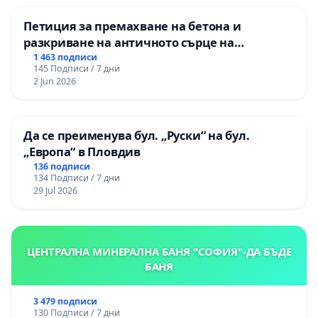
Петиция за премахване на бетона и
разкриване на античното сърце на
Могиланската могила във Враца
1 463 подписи
145 Подписи / 7 дни
2 Jun 2026
Да се преименува бул. „Руски“ на бул.
„Европа“ в Пловдив
136 подписи
134 Подписи / 7 дни
29 Jul 2026
ЦЕНТРАЛНА МИНЕРАЛНА БАНЯ "СОФИЯ"-ДА БЪДЕ
БАНЯ
3 479 подписи
130 Подписи / 7 дни