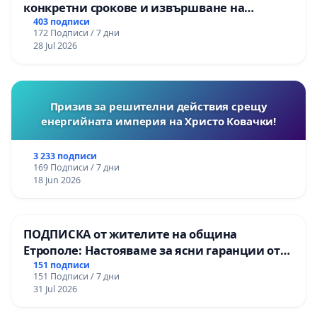
конкретни срокове и извършване на
цялостна рехабилитация на
403 подписи
172 Подписи / 7 дни
републиканския път между пътен възел АМ
28 Jul 2026
„Тракия“ - гр. Ихтиман - с. Мирово - к.к.
Момин проход
Призив за решителни действия срещу
енергийната империя на Христо Ковачки!
3 233 подписи
169 Подписи / 7 дни
18 Jun 2026
ПОДПИСКА от жителите на община
Етрополе: Настояваме за ясни гаранции от
“Елаците-МЕД” АД и от държавата, че ще се
151 подписи
151 Подписи / 7 дни
изпълнят всички екологични норми!
31 Jul 2026