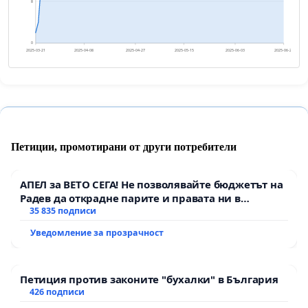
8
0
2025-03-21
2025-04-08
2025-04-27
2025-05-15
2025-06-03
2025-06-21
Петиции, промотирани от други потребители
АПЕЛ за ВЕТО СЕГА! Не позволявайте бюджетът на
Радев да открадне парите и правата ни в
тъмното
35 835 подписи
Уведомление за прозрачност
Петиция против законите "бухалки" в България
426 подписи