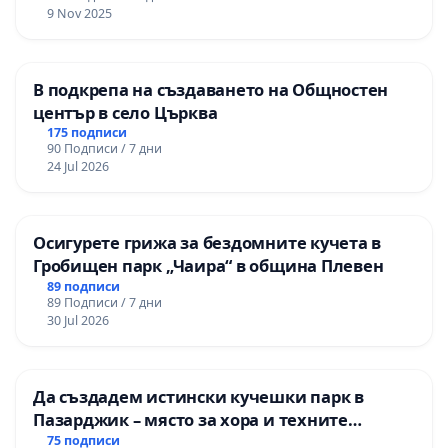
9 Nov 2025
В подкрепа на създаването на Общностен
център в село Църква
175 подписи
90 Подписи / 7 дни
24 Jul 2026
Осигурете грижа за бездомните кучета в
Гробищен парк „Чаира“ в община Плевен
89 подписи
89 Подписи / 7 дни
30 Jul 2026
Да създадем истински кучешки парк в
Пазарджик – място за хора и техните
любимци
75 подписи