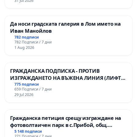
31 Jul 2026
Да носи градската галерия в Лом името на
Иван Манойлов
782 подписи
782 Подписи / 7 дни
1 Aug 2026
ГРАЖДАНСКА ПОДПИСКА - ПРОТИВ
ИЗГРАЖДАНЕТО НА ВЪЖЕНА ЛИНИЯ (ЛИФТ)
НА ТЕРИТОРИЯТА НА ПРИРОДНА
775 подписи
659 Подписи / 7 дни
ЗАБЕЛЕЖИТЕЛНОСТ „ХЪЛМ НА
29 Jul 2026
ОСВОБОДИТЕЛИТЕ“ (БУНАРДЖИК)
Гражданска петиция срещу изграждане на
фотоволтаичен парк в с.Прибой, общ.
Радомир
5 148 подписи
271 Подписи / 7 дни