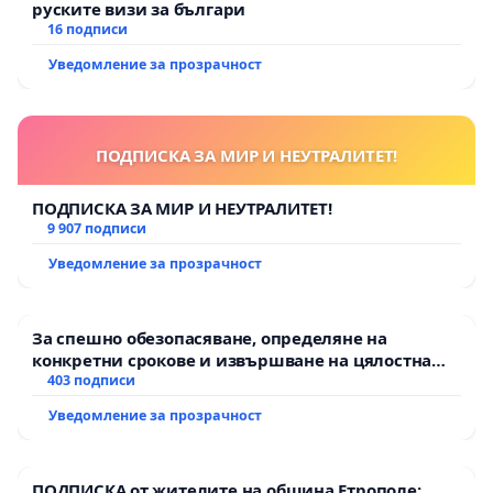
руските визи за българи
16 подписи
Уведомление за прозрачност
ПОДПИСКА ЗА МИР И НЕУТРАЛИТЕТ!
ПОДПИСКА ЗА МИР И НЕУТРАЛИТЕТ!
9 907 подписи
Уведомление за прозрачност
За спешно обезопасяване, определяне на
конкретни срокове и извършване на цялостна
рехабилитация на републиканския път между
403 подписи
пътен възел АМ „Тракия“ - гр. Ихтиман - с.
Уведомление за прозрачност
Мирово - к.к. Момин проход
ПОДПИСКА от жителите на община Етрополе: