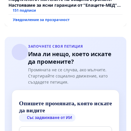
Настояваме за ясни гаранции от “Елаците-МЕД”
АД и от държавата, че ще се изпълнят всички
151 подписи
екологични норми!
Уведомление за прозрачност
ЗАПОЧНЕТЕ СВОЯ ПЕТИЦИЯ
Има ли нещо, което искате
да промените?
Промяната не се случва, ако мълчите.
Стартирайте социално движение, като
създадете петиция.
Опишете промяната, която искате
да видите
Със задвижване от ИИ