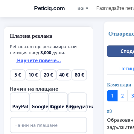
Peticiq.com
Разгледайте пет
BG ▼
Отворен
Платена реклама
Peticiq.com ще рекламира тази
Спод
петиция пред
3,000
души.
Научете повече...
Петиц
5 €
10 €
20 €
40 €
80 €
Коментари
Начин на плащане
1
2
3
PayPal
Google Pay
Apple Pay
Кредитна карта
#3
Образовани
Начин на плащане
задължител