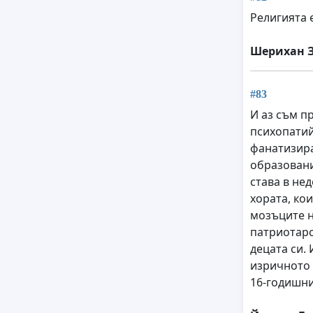
Религията 
Шерихан 
#83
И аз съм п
психопатий
фанатизира
образовани
става в не
хората, ко
мозъците н
патриотарс
децата си.
изричното с
16-годишни