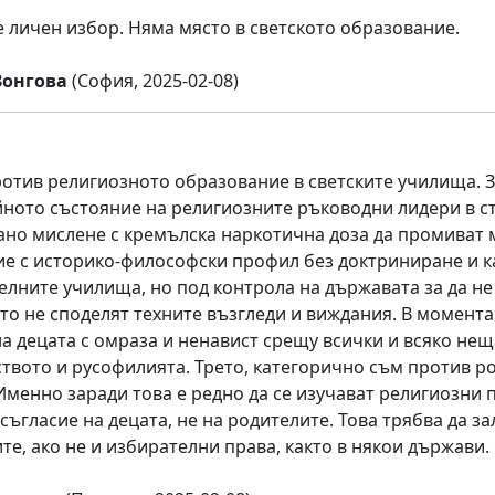
е личен избор. Няма място в светското образование.
Зонгова
(София, 2025-02-08)
ротив религиозното образование в светските училища. 
ното състояние на религиозните ръководни лидери в ст
но мислене с кремълска наркотична доза да промиват м
е с историко-философски профил без доктриниране и к
делните училища, но под контрола на държавата за да не
ито не споделят техните възгледи и виждания. В момент
а децата с омраза и ненавист срещу всички и всяко нещ
твото и русофилията. Трето, категорично съм против р
 Именно заради това е редно да се изучават религиозни 
ъгласие на децата, не на родителите. Това трябва да зал
те, ако не и избирателни права, както в някои държави.