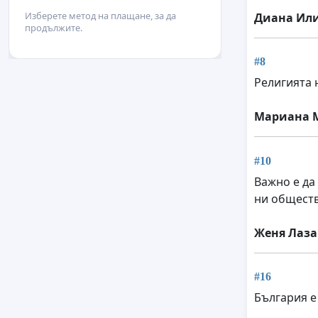
Изберете метод на плащане, за да
Диана Ил
продължите.
#8
Религията 
Мариана 
#10
Важно е да
ни обществ
Женя Лаза
#16
България е