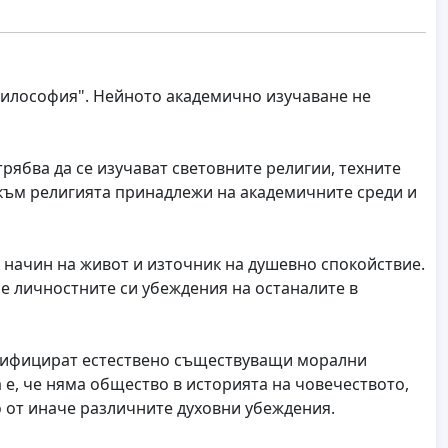
философия". Нейното академично изучаване не
рябва да се изучават световните религии, техните
 към религията принадлежи на академичните среди и
, начин на живот и източник на душевно спокойствие.
ме личностните си убеждения на останалите в
одифицират естествено съществуващи морални
а е, че няма общество в историята на човечеството,
о от иначе различните духовни убеждения.