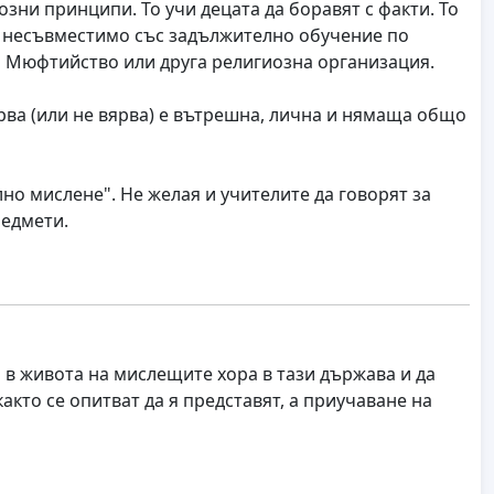
зни принципи. То учи децата да боравят с факти. То
о е несъвместимо със задължително обучение по
о Мюфтийство или друга религиозна организация.
ярва (или не вярва) е вътрешна, лична и нямаща общо
лно мислене". Не желая и учителите да говорят за
редмети.
а в живота на мислещите хора в тази държава и да
акто се опитват да я представят, а приучаване на