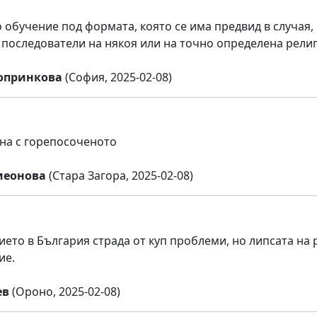
 обучение под формата, която се има предвид в случая,
 последователи на някоя или на точно определена религ
опринкова
(София, 2025-02-08)
на с горепосоченото
меонова
(Стара Загора, 2025-02-08)
ето в България страда от куп проблеми, но липсата на р
ие.
ев
(Ороно, 2025-02-08)