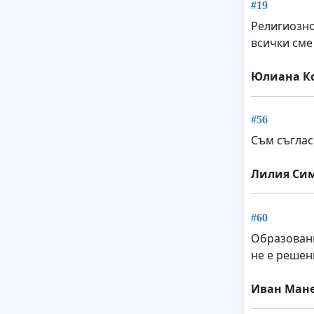
#19
Религиозно
всички сме
Юлиана К
#56
Съм съглас
Лилия Си
#60
Образовани
не е решен
Иван Ман