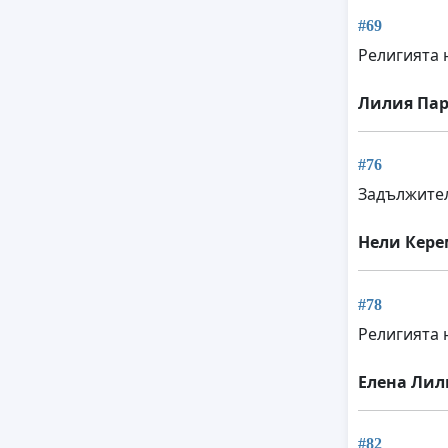
#69
Религията 
Лилия Пар
#76
Задължител
Нели Кер
#78
Религията 
Елена Лил
#82