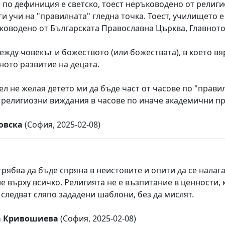
по дефиниция е светско, тоест неръководено от религио
 ги учи на "правилната" гледна точка. Тоест, училищет
ководено от Българската Православна Църква, Главнот
ежду човекът и божеството (или божествата), в което в
ното развитие на децата.
ел не желая детето ми да бъде част от часове по "прави
 религиозни виждания в часове по иначе академични п
овска
(София, 2025-02-08)
трябва да бъде спряна в неистовите и опити да се налаг
е върху всичко. Религията не е възпитание в ценности, к
 следват сляпо зададени шаблони, без да мислят.
 Кривошиева
(София, 2025-02-08)