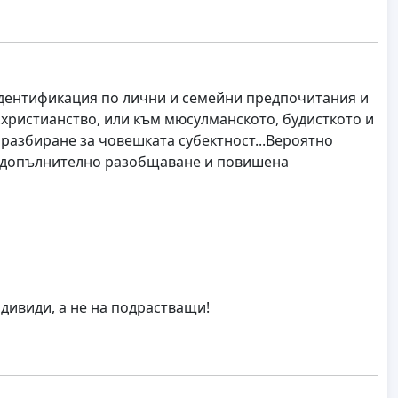
идентификация по лични и семейни предпочитания и
.христианство, или към мюсулманското, будисткото и
разбиране за човешката субектност...Вероятно
и допълнително разобщаване и повишена
ндивиди, а не на подрастващи!