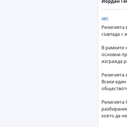
Йордан Ге
#85
Религията 
съвпада с 
В рамките 
основни пр
изгражда р
Религията 
Всеки един
обществото
Религията 
разбирания
което да н