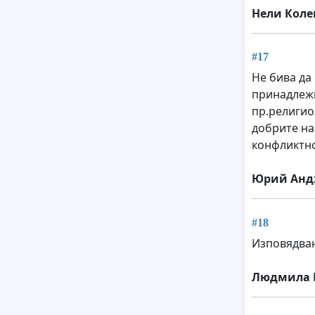
Нели Коле
#17
Не бива да
принадлежн
пр.религио
добрите на
конфликтно
Юрий Анд
#18
Изповядван
Людмила 