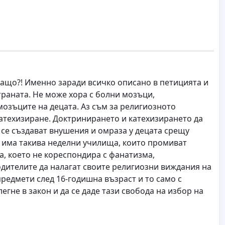
Защо?! Именно заради всичко описано в петицията и
раната. Не може хора с болни мозъци,
озъците на децата. Аз съм за религиозното
атехизиране. Доктринирането и катехизирането да
 се създават внушения и омраза у децата срещу
а има такива неделни училища, които промиват
а, което не кореспондира с фанатизма,
одителите да налагат своите религиозни виждания на
предмети след 16-годишна възраст и то само с
егне в закон и да се даде тази свобода на избор на