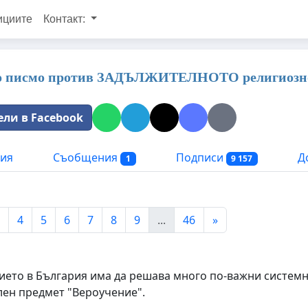
ициите
Контакт:
о писмо против ЗАДЪЛЖИТЕЛНОТО религиозн
ели в Facebook
ия
Съобщения
Подписи
Д
1
9 157
4
5
6
7
8
9
...
46
»
ето в България има да решава много по-важни системни
ен предмет "Вероучение".