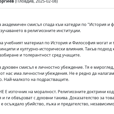
оргиев
(Пловдив, 2025-02-08)
в академичен смисъл спада към катедри по "История и 
изучаването в религиозните институции.
на учебният материал по История и Философия могат и т
инципи и културно-исторически влияния. Такъв подход
азбиране и толерантност сред учащите.
в духовен смисъл е личностно убеждение. Тя е мироглед
 от нас има личностни убеждения. Не е редно да налага
. Най-малкото на подрастващите.
НЕ Е източник на моралност. Религиозните доктрини к
 и ги обвързват с духовни такива. Доказателство за тов
е е осъждало убийство, лъжа и предателство, независим