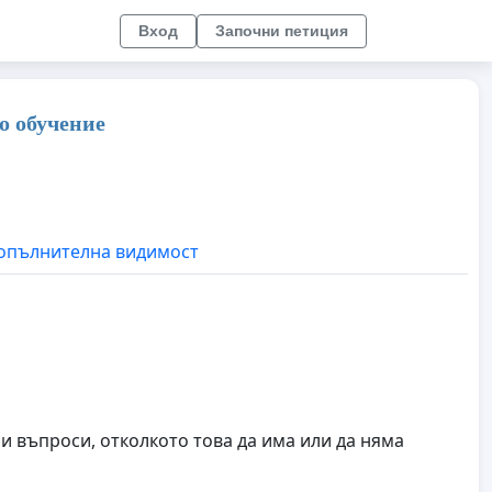
Вход
Започни петиция
о обучение
опълнителна видимост
 въпроси, отколкото това да има или да няма