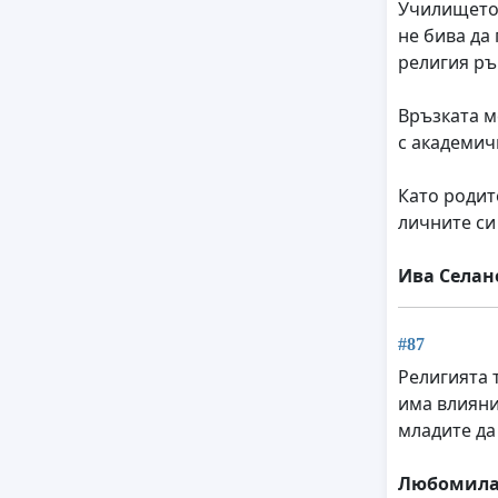
Училището 
не бива да
религия ръ
Връзката м
с академич
Като родит
личните си
Ива Селан
#87
Религията 
има влияни
младите да
Любомила