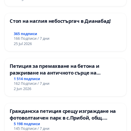
Стоп на наглия небостъргач в Дианабад!
365 подписи
166 Подписи / 7 дни
25 Jul 2026
Петиция за премахване на бетона и
разкриване на античното сърце на
Могиланската могила във Враца
1 514 подписи
162 Подписи / 7 дни
2 Jun 2026
Гражданска петиция срещу изграждане на
фотоволтаичен парк в с.Прибой, общ.
Радомир
5 198 подписи
145 Подписи / 7 дни