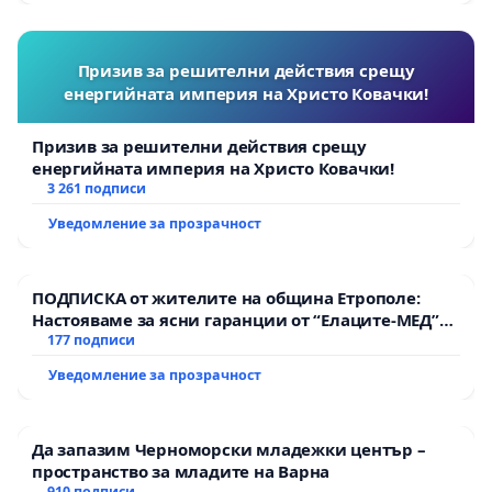
Призив за решителни действия срещу
енергийната империя на Христо Ковачки!
Призив за решителни действия срещу
енергийната империя на Христо Ковачки!
3 261 подписи
Уведомление за прозрачност
ПОДПИСКА от жителите на община Етрополе:
Настояваме за ясни гаранции от “Елаците-МЕД”
АД и от държавата, че ще се изпълнят всички
177 подписи
екологични норми!
Уведомление за прозрачност
Да запазим Черноморски младежки център –
пространство за младите на Варна
910 подписи