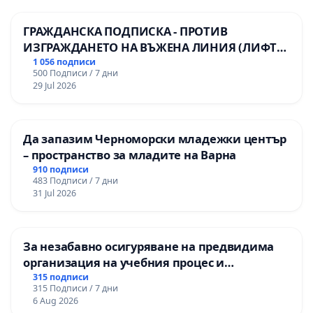
ГРАЖДАНСКА ПОДПИСКА - ПРОТИВ
ИЗГРАЖДАНЕТО НА ВЪЖЕНА ЛИНИЯ (ЛИФТ)
НА ТЕРИТОРИЯТА НА ПРИРОДНА
1 056 подписи
500 Подписи / 7 дни
ЗАБЕЛЕЖИТЕЛНОСТ „ХЪЛМ НА
29 Jul 2026
ОСВОБОДИТЕЛИТЕ“ (БУНАРДЖИК)
Да запазим Черноморски младежки център
– пространство за младите на Варна
910 подписи
483 Подписи / 7 дни
31 Jul 2026
За незабавно осигуряване на предвидима
организация на учебния процес и
гарантиране на правото на равнопоставено
315 подписи
315 Подписи / 7 дни
и качествено образование на учениците от
6 Aug 2026
ОУ „Княз Александър I“ и Хуманитарна