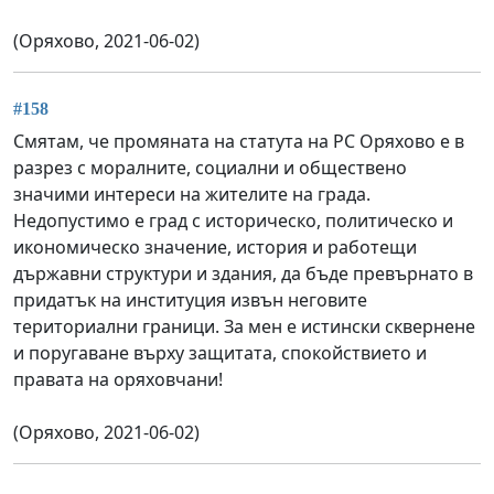
(Оряхово, 2021-06-02)
#158
Смятам, че промяната на статута на РС Оряхово е в
разрез с моралните, социални и обществено
значими интереси на жителите на града.
Недопустимо е град с историческо, политическо и
икономическо значение, история и работещи
държавни структури и здания, да бъде превърнато в
придатък на институция извън неговите
териториални граници. За мен е истински сквернене
и поругаване върху защитата, спокойствието и
правата на оряховчани!
(Оряхово, 2021-06-02)