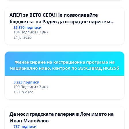
АПЕЛ за ВЕТО СЕГА! Не позволявайте
бюджетът на Радев да открадне парите и
правата ни в тъмното
35 870 подписи
104 Подписи / 7 дни
24 Jul 2026
Финансиране на кастрационна програма на
национално ниво, контрол по ЗЗЖ,ЗВМД,НК325б
3 223 подписи
103 Подписи / 7 дни
13 Jun 2022
Да носи градската галерия в Лом името на
Иван Манойлов
787 подписи