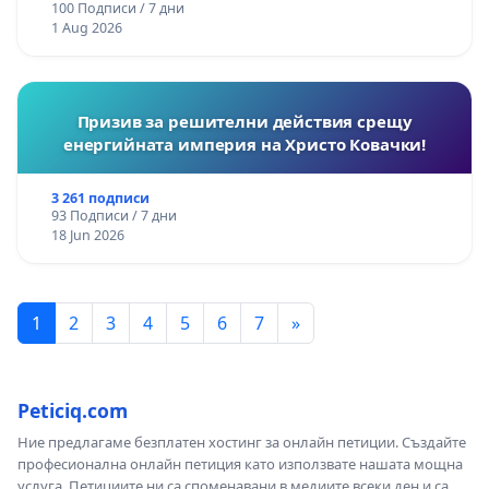
100 Подписи / 7 дни
1 Aug 2026
Призив за решителни действия срещу
енергийната империя на Христо Ковачки!
3 261 подписи
93 Подписи / 7 дни
18 Jun 2026
1
2
3
4
5
6
7
»
Peticiq.com
Ние предлагаме безплатен хостинг за онлайн петиции. Създайте
професионална онлайн петиция като използвате нашата мощна
услуга. Петициите ни са споменавани в медиите всеки ден и са