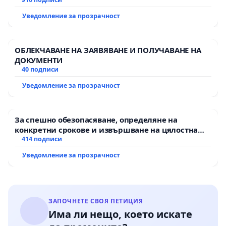
Уведомление за прозрачност
ОБЛЕКЧАВАНЕ НА ЗАЯВЯВАНЕ И ПОЛУЧАВАНЕ НА
ДОКУМЕНТИ
40 подписи
Уведомление за прозрачност
За спешно обезопасяване, определяне на
конкретни срокове и извършване на цялостна
рехабилитация на републиканския път между
414 подписи
пътен възел АМ „Тракия“ - гр. Ихтиман - с.
Уведомление за прозрачност
Мирово - к.к. Момин проход
ЗАПОЧНЕТЕ СВОЯ ПЕТИЦИЯ
Има ли нещо, което искате