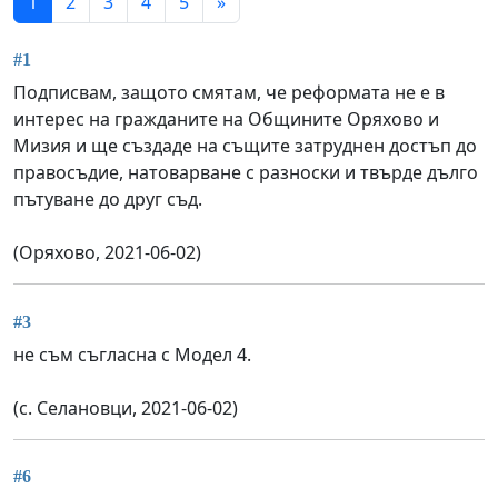
1
2
3
4
5
»
#1
Подписвам, защото смятам, че реформата не е в
интерес на гражданите на Общините Оряхово и
Мизия и ще създаде на същите затруднен достъп до
правосъдие, натоварване с разноски и твърде дълго
пътуване до друг съд.
(Оряхово, 2021-06-02)
#3
не съм съгласна с Модел 4.
(с. Селановци, 2021-06-02)
#6