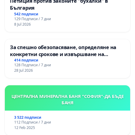
Петиция против законите "бухалки" в
България
542 подписи
129 Подписи / 7 дни
8 Jul 2026
За спешно обезопасяване, определяне на
конкретни срокове и извършване на
цялостна рехабилитация на
414 подписи
128 Подписи / 7 дни
републиканския път между пътен възел АМ
28 Jul 2026
„Тракия“ - гр. Ихтиман - с. Мирово - к.к.
Момин проход
ЦЕНТРАЛНА МИНЕРАЛНА БАНЯ "СОФИЯ"-ДА БЪДЕ
БАНЯ
3 522 подписи
112 Подписи / 7 дни
12 Feb 2025