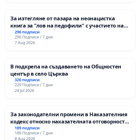
гимназия „
За изтегляне от пазара на неонацистка
книга за "лов на педофили" с участието на
деца
296 подписи
296 Подписи / 7 дни
7 Aug 2026
В подкрепа на създаването на Общностен
център в село Църква
320 подписи
229 Подписи / 7 дни
24 Jul 2026
За законодателни промени в Наказателния
кодекс относно наказателната отговорност
на непълнолетните при особено тежки
189 подписи
189 Подписи / 7 дни
умишлени престъпления
8 Aug 2026