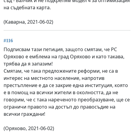
съд - Балчик и не подкрепям модел 4 за оптимизация
на съдебната карта.
(Каварна, 2021-06-02)
#116
Подписвам тази петиция, защото смятам, че РС
Оряхово е емблема на град Оряхово и като такава,
трябва да я запазим!
Смятам, че така предложените реформи, не са в
интерес на местното население, напротив
престъпление е да се закрие една институция, която
е в помощ на всички жители в околността, да не
говорим, че с така нареченото преобразуване, ще се
ограничи правото на достъп до правосъдие на
всички граждани!
(Оряхово, 2021-06-02)