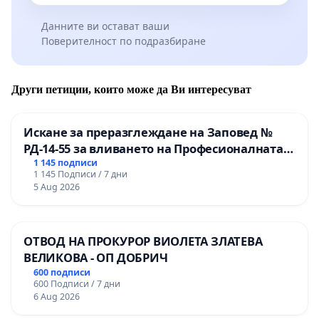
Данните ви остават ваши
Поверителност по подразбиране
Други петиции, които може да Ви интересуват
Искане за преразглеждане на Заповед №
РД-14-55 за вливането на Професионалната
гимназия по промишлени технологии в
1 145 подписи
1 145 Подписи / 7 дни
Професионалната гимназия по икономика и
5 Aug 2026
мениджмънт – гр. Пазарджик
ОТВОД НА ПРОКУРОР ВИОЛЕТА ЗЛАТЕВА
ВЕЛИКОВА - ОП ДОБРИЧ
600 подписи
600 Подписи / 7 дни
6 Aug 2026