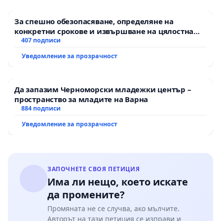
За спешно обезопасяване, определяне на
конкретни срокове и извършване на цялостна
рехабилитация на републиканския път между
407 подписи
пътен възел АМ „Тракия“ - гр. Ихтиман - с.
Уведомление за прозрачност
Мирово - к.к. Момин проход
Да запазим Черноморски младежки център –
пространство за младите на Варна
884 подписи
Уведомление за прозрачност
ЗАПОЧНЕТЕ СВОЯ ПЕТИЦИЯ
Има ли нещо, което искате
да промените?
Промяната не се случва, ако мълчите.
Авторът на тази петиция се изправи и