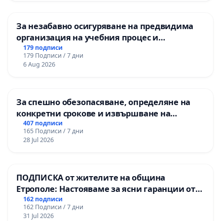
За незабавно осигуряване на предвидима
организация на учебния процес и
гарантиране на правото на равнопоставено
179 подписи
179 Подписи / 7 дни
и качествено образование на учениците от
6 Aug 2026
ОУ „Княз Александър I“ и Хуманитарна
гимназия „
За спешно обезопасяване, определяне на
конкретни срокове и извършване на
цялостна рехабилитация на
407 подписи
165 Подписи / 7 дни
републиканския път между пътен възел АМ
28 Jul 2026
„Тракия“ - гр. Ихтиман - с. Мирово - к.к.
Момин проход
ПОДПИСКА от жителите на община
Етрополе: Настояваме за ясни гаранции от
“Елаците-МЕД” АД и от държавата, че ще се
162 подписи
162 Подписи / 7 дни
изпълнят всички екологични норми!
31 Jul 2026