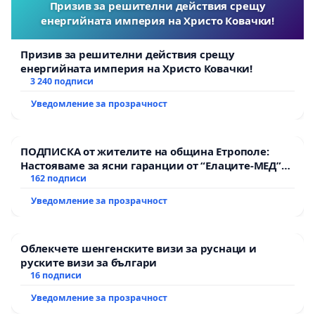
Призив за решителни действия срещу
енергийната империя на Христо Ковачки!
Призив за решителни действия срещу
енергийната империя на Христо Ковачки!
3 240 подписи
Уведомление за прозрачност
ПОДПИСКА от жителите на община Етрополе:
Настояваме за ясни гаранции от “Елаците-МЕД”
АД и от държавата, че ще се изпълнят всички
162 подписи
екологични норми!
Уведомление за прозрачност
Облекчете шенгенските визи за руснаци и
руските визи за българи
16 подписи
Уведомление за прозрачност