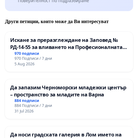
Поверителност по подразбиране
Други петиции, които може да Ви интересуват
Искане за преразглеждане на Заповед №
РД-14-55 за вливането на Професионалната
гимназия по промишлени технологии в
970 подписи
970 Подписи / 7 дни
Професионалната гимназия по икономика и
5 Aug 2026
мениджмънт – гр. Пазарджик
Да запазим Черноморски младежки център
– пространство за младите на Варна
884 подписи
884 Подписи / 7 дни
31 Jul 2026
Да носи градската галерия в Лом името на