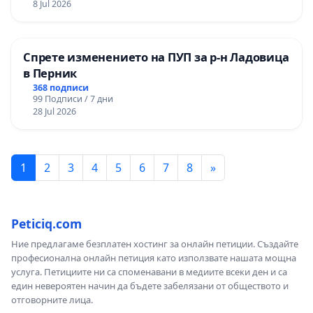
8 Jul 2026
Спрете изменението на ПУП за р-н Ладовица
в Перник
368 подписи
99 Подписи / 7 дни
28 Jul 2026
1
2
3
4
5
6
7
8
»
Peticiq.com
Ние предлагаме безплатен хостинг за онлайн петиции. Създайте
професионална онлайн петиция като използвате нашата мощна
услуга. Петициите ни са споменавани в медиите всеки ден и са
един невероятен начин да бъдете забелязани от обществото и
отговорните лица.