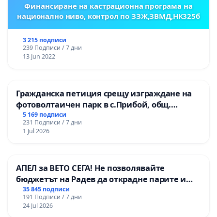
Финансиране на кастрационна програма на
национално ниво, контрол по ЗЗЖ,ЗВМД,НК325б
3 215 подписи
239 Подписи / 7 дни
13 Jun 2022
Гражданска петиция срещу изграждане на
фотоволтаичен парк в с.Прибой, общ.
Радомир
5 169 подписи
231 Подписи / 7 дни
1 Jul 2026
АПЕЛ за ВЕТО СЕГА! Не позволявайте
бюджетът на Радев да открадне парите и
правата ни в тъмното
35 845 подписи
191 Подписи / 7 дни
24 Jul 2026