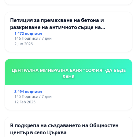
Петиция за премахване на бетона и
разкриване на античното сърце на
Могиланската могила във Враца
1 472 подписи
146 Подписи / 7 дни
2 Jun 2026
ЦЕНТРАЛНА МИНЕРАЛНА БАНЯ "СОФИЯ"-ДА БЪДЕ
БАНЯ
3 494 подписи
145 Подписи / 7 дни
12 Feb 2025
В подкрепа на създаването на Общностен
център в село Църква