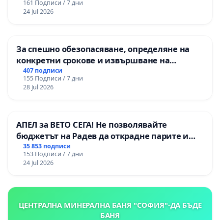
161 Подписи / 7 дни
24 Jul 2026
За спешно обезопасяване, определяне на
конкретни срокове и извършване на
цялостна рехабилитация на
407 подписи
155 Подписи / 7 дни
републиканския път между пътен възел АМ
28 Jul 2026
„Тракия“ - гр. Ихтиман - с. Мирово - к.к.
Момин проход
АПЕЛ за ВЕТО СЕГА! Не позволявайте
бюджетът на Радев да открадне парите и
правата ни в тъмното
35 853 подписи
153 Подписи / 7 дни
24 Jul 2026
ЦЕНТРАЛНА МИНЕРАЛНА БАНЯ "СОФИЯ"-ДА БЪДЕ
БАНЯ