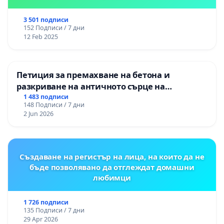
3 501 подписи
152 Подписи / 7 дни
12 Feb 2025
Петиция за премахване на бетона и
разкриване на античното сърце на
Могиланската могила във Враца
1 483 подписи
148 Подписи / 7 дни
2 Jun 2026
Създаване на регистър на лица, на които да не
бъде позволявано да отглеждат домашни
любимци
1 726 подписи
135 Подписи / 7 дни
29 Apr 2026