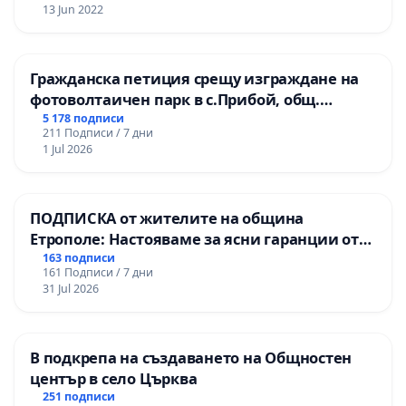
13 Jun 2022
Гражданска петиция срещу изграждане на
фотоволтаичен парк в с.Прибой, общ.
Радомир
5 178 подписи
211 Подписи / 7 дни
1 Jul 2026
ПОДПИСКА от жителите на община
Етрополе: Настояваме за ясни гаранции от
“Елаците-МЕД” АД и от държавата, че ще се
163 подписи
161 Подписи / 7 дни
изпълнят всички екологични норми!
31 Jul 2026
В подкрепа на създаването на Общностен
център в село Църква
251 подписи