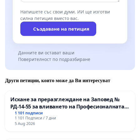
Напишете със свои думи. ИИ ще изготви
силна петиция вместо вас.
Създаване на петиция
Данните ви остават ваши
Поверителност по подразбиране
Други петиции, които може да Ви интересуват
Искане за преразглеждане на Заповед №
РД-14-55 за вливането на Професионалната
гимназия по промишлени технологии в
1 101 подписи
1 101 Подписи / 7 дни
Професионалната гимназия по икономика и
5 Aug 2026
мениджмънт – гр. Пазарджик