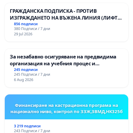
ГРАЖДАНСКА ПОДПИСКА - ПРОТИВ
ИЗГРАЖДАНЕТО НА ВЪЖЕНА ЛИНИЯ (ЛИФТ)
НА ТЕРИТОРИЯТА НА ПРИРОДНА
856 подписи
380 Подписи / 7 дни
ЗАБЕЛЕЖИТЕЛНОСТ „ХЪЛМ НА
29 Jul 2026
ОСВОБОДИТЕЛИТЕ“ (БУНАРДЖИК)
За незабавно осигуряване на предвидима
организация на учебния процес и
гарантиране на правото на равнопоставено
245 подписи
245 Подписи / 7 дни
и качествено образование на учениците от
6 Aug 2026
ОУ „Княз Александър I“ и Хуманитарна
гимназия „
Финансиране на кастрационна програма на
национално ниво, контрол по ЗЗЖ,ЗВМД,НК325б
3 219 подписи
243 Подписи / 7 дни