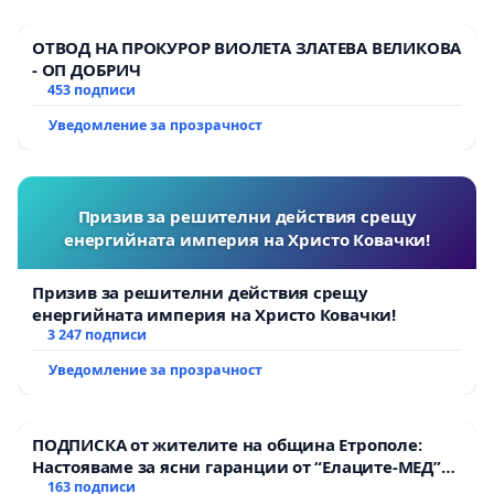
ОТВОД НА ПРОКУРОР ВИОЛЕТА ЗЛАТЕВА ВЕЛИКОВА
- ОП ДОБРИЧ
453 подписи
Уведомление за прозрачност
Призив за решителни действия срещу
енергийната империя на Христо Ковачки!
Призив за решителни действия срещу
енергийната империя на Христо Ковачки!
3 247 подписи
Уведомление за прозрачност
ПОДПИСКА от жителите на община Етрополе:
Настояваме за ясни гаранции от “Елаците-МЕД”
АД и от държавата, че ще се изпълнят всички
163 подписи