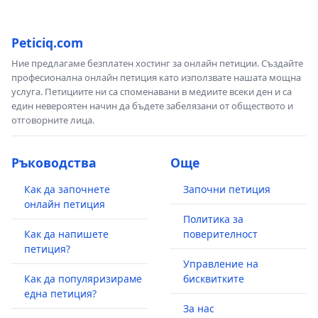
Peticiq.com
Ние предлагаме безплатен хостинг за онлайн петиции. Създайте
професионална онлайн петиция като използвате нашата мощна
услуга. Петициите ни са споменавани в медиите всеки ден и са
един невероятен начин да бъдете забелязани от обществото и
отговорните лица.
Ръководства
Още
Как да започнете
Започни петиция
онлайн петиция
Политика за
Как да напишете
поверителност
петиция?
Управление на
Как да популяризираме
бисквитките
една петиция?
За нас