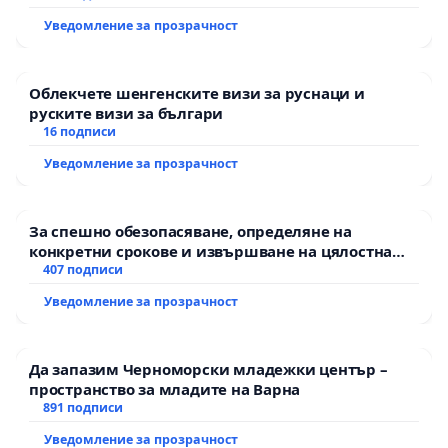
екологични норми!
Уведомление за прозрачност
Облекчете шенгенските визи за руснаци и
руските визи за българи
16 подписи
Уведомление за прозрачност
За спешно обезопасяване, определяне на
конкретни срокове и извършване на цялостна
рехабилитация на републиканския път между
407 подписи
пътен възел АМ „Тракия“ - гр. Ихтиман - с.
Уведомление за прозрачност
Мирово - к.к. Момин проход
Да запазим Черноморски младежки център –
пространство за младите на Варна
891 подписи
Уведомление за прозрачност